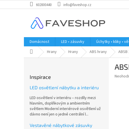
Přejít
602800440
info@faveshop.cz
na
obsah
Domácnost
LED • zásuvky
Úchytky • kliky • v
Domů
Hrany
Hrany
ABS hrany
ABSB 
P
ABS
o
s
Průměr
Neohod
Inspirace
t
hodnoce
r
produkt
LED osvětlení nábytku a interiéru
a
je
LED osvětlení v interiéru – rozdíly mezi
0,0
n
hlavním, doplňkovým a ambientním
z
n
světlem Moderní interiérové osvětlení už
5
í
dávno není jen o jedné centrální l...
hvězdič
p
a
Vestavěné nábytkové zásuvky