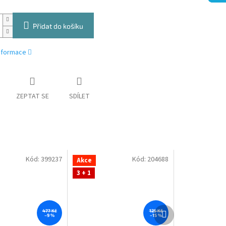
Přidat do košíku
informace
ZEPTAT SE
SDÍLET
Kód:
399237
Kód:
204688
Akce
3 + 1
Další
477 Kč
125 Kč
–9 %
–15 %
produkt