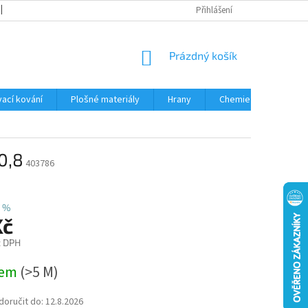
OBCHODNÍ PODMÍNKY
PODMÍNKY OCHRANY OSOBNÍCH ÚDAJŮ
Přihlášení
NÁKUPNÍ
Prázdný košík
KOŠÍK
ací kování
Plošné materiály
Hrany
Chemie • doplňky
0,8
403786
 %
Kč
z DPH
dem
(
>5 M
)
oručit do:
12.8.2026