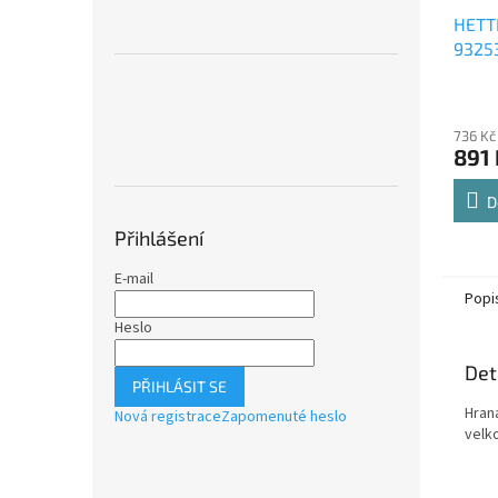
HETT
9325
Comfo
Průmě
polic
hodno
736 Kč
produ
891 
je
4,8
z
D
5
Přihlášení
hvězdi
E-mail
Popi
Heslo
Det
PŘIHLÁSIT SE
Hran
Nová registrace
Zapomenuté heslo
velk