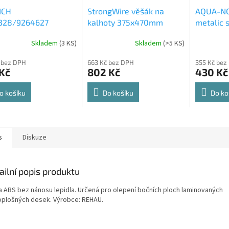
ICH
StrongWire věšák na
AQUA-NO
328/9264627
kalhoty 375x470mm
metalic s
rt Spin 360° otočná
564x500
Skladem
(
3 KS
)
Skladem
(
>5 KS
)
rné
Průměrné
Průměrné
e 8kg
cení
hodnocení
hodnocení
 bez DPH
663 Kč bez DPH
355 Kč bez
ktu
produktu
produktu
Kč
802 Kč
430 Kč
je
je
4,8
4,6
z
z
o košíku
Do košíku
Do ko
5
5
ček.
hvězdiček.
hvězdiček.
s
Diskuze
ailní popis produktu
a ABS bez nánosu lepidla. Určená pro olepení bočních ploch laminovaných
oplošných desek. Výrobce: REHAU.