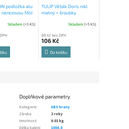
N podložka alu
TULIP Věšák Doris nikl
 nerezovou fólií
matný + šroubky
Skladem
(
>5 KS
)
Skladem
(
>5 KS
)
Průměrné
hodnocení
 DPH
88 Kč bez DPH
produktu
106 Kč
je
5,0
z
šíku
Do košíku
5
hvězdiček.
Doplňkové parametry
Kategorie
:
ABS hrany
Záruka
:
2 roky
Hmotnost
:
0.01 kg
Délka balení
:
1000,0