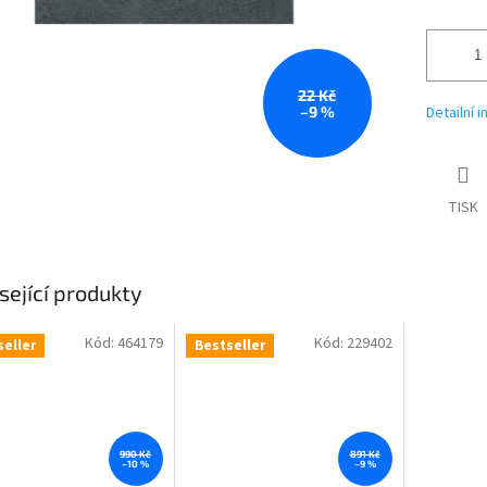
22 Kč
–9 %
Detailní 
TISK
sející produkty
Kód:
464179
Kód:
229402
seller
Bestseller
990 Kč
891 Kč
–10 %
–9 %