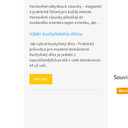
n
Vestavěné nábytkové zásuvky – elegantní
e
a praktické řešení pro každý interiér
l
Vestavěné zásuvky přinášejí do
moderního interiéru nejen estetiku, ale ...
Výběr kuchyňského dřezu
Jak vybrat kuchyňský dřez - Praktický
průvodce pro moderní domácnosti
Kuchyňský dřez je jedním z
nejvytíženějších prvků v celé domácnosti.
Ať už vaří...
Souvi
ARCHIV
Best