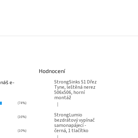
Hodnocení
StrongSinks S1 Dřez
 náš e-
Tyne, leštěná nerez
506x506, horní
montáž
(74%)
|
Hodnocení produktu je 5 z 5 hvězdiček.
StrongLumio
(16%)
bezdrátový vypínač
samonapájecí -
černá, 1 tlačítko
(10%)
|