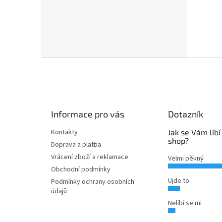
Z
á
p
a
t
Informace pro vás
Dotazník
í
Kontakty
Jak se Vám líbí
shop?
Doprava a platba
Vrácení zboží a reklamace
Velmi pěkný
Obchodní podmínky
Ujde to
Podmínky ochrany osobních
údajů
Nelíbí se mi