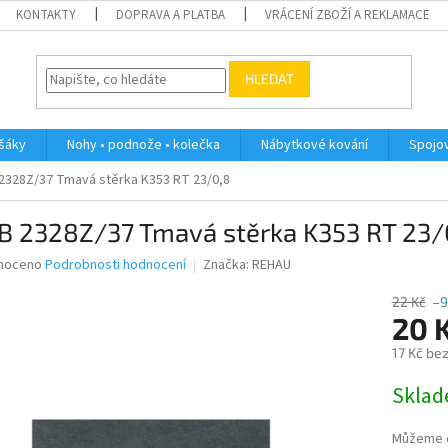
KONTAKTY
DOPRAVA A PLATBA
VRÁCENÍ ZBOŽÍ A REKLAMACE
HLEDAT
ěšáky
Nohy • podnože • kolečka
Nábytkové kování
Spojov
2328Z/37 Tmavá stěrka K353 RT 23/0,8
B 2328Z/37 Tmavá stěrka K353 RT 23/
né
noceno
Podrobnosti hodnocení
Značka:
REHAU
ní
u
22 Kč
–9
20 
17 Kč be
Měrná
Skla
ek.
cena:
Můžeme d