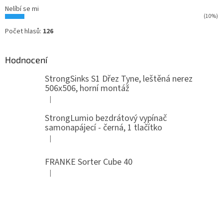
Nelíbí se mi
(10%)
Počet hlasů:
126
Hodnocení
StrongSinks S1 Dřez Tyne, leštěná nerez
506x506, horní montáž
|
Hodnocení produktu je 5 z 5 hvězdiček.
StrongLumio bezdrátový vypínač
samonapájecí - černá, 1 tlačítko
|
Hodnocení produktu je 4 z 5 hvězdiček.
FRANKE Sorter Cube 40
|
Hodnocení produktu je 3 z 5 hvězdiček.