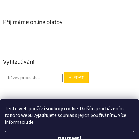
Přijímáme online platby
Vyhledávání
HLEDAT
Nákupní košík
Tento web používá soubory cookie. Dalším procházením
tohoto webu vyjadřujete souhlas s jejich používáním.. Více
0
KS /
0 KČ
informací
zde
.
Nastavení