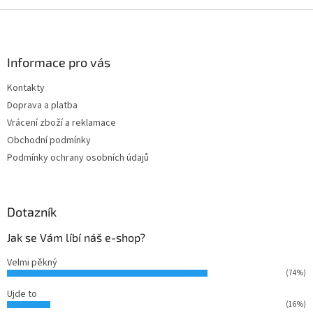
Z
á
p
a
Informace pro vás
t
Kontakty
í
Doprava a platba
Vrácení zboží a reklamace
Obchodní podmínky
Podmínky ochrany osobních údajů
Dotazník
Jak se Vám líbí náš e-shop?
Velmi pěkný
(74%)
Ujde to
(16%)