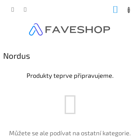
Přejít
NÁKUP
na
obsah
KOŠÍK
Nordus
Produkty teprve připravujeme.
Můžete se ale podívat na ostatní kategorie.