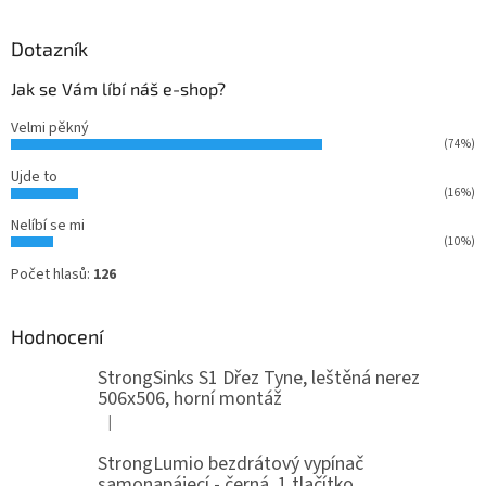
Dotazník
Jak se Vám líbí náš e-shop?
Velmi pěkný
(74%)
Ujde to
(16%)
Nelíbí se mi
(10%)
Počet hlasů:
126
Hodnocení
StrongSinks S1 Dřez Tyne, leštěná nerez
506x506, horní montáž
|
Hodnocení produktu je 5 z 5 hvězdiček.
StrongLumio bezdrátový vypínač
samonapájecí - černá, 1 tlačítko