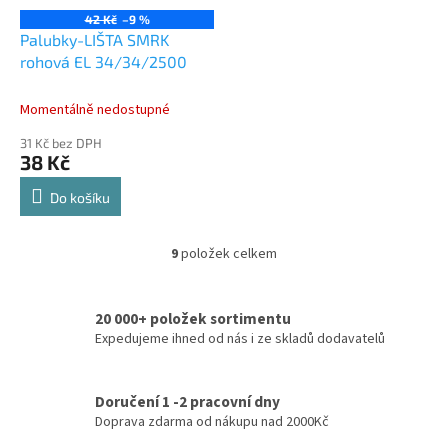
42 Kč
–9 %
Palubky-LIŠTA SMRK
rohová EL 34/34/2500
Momentálně nedostupné
31 Kč bez DPH
38 Kč
Do košíku
9
položek celkem
O
v
l
20 000+ položek sortimentu
á
d
Expedujeme ihned od nás i ze skladů dodavatelů
a
c
í
Doručení 1 -2 pracovní dny
p
Doprava zdarma od nákupu nad 2000Kč
r