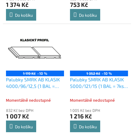
1 374 Kč
753 Kč
Do košíku
Do košíku
1 119 Kč
–10 %
1 352 Kč
–10 %
Palubky SMRK AB KLASIK
Palubky SMRK AB KLASIK
4000/96/12,5 (1 BAL =
5000/121/15 (1 BAL = 7ks -
10ks - 3,84m2)
4,235m2)
Momentálně nedostupné
Momentálně nedostupné
832 Kč bez DPH
1 005 Kč bez DPH
1 007 Kč
1 216 Kč
Do košíku
Do košíku