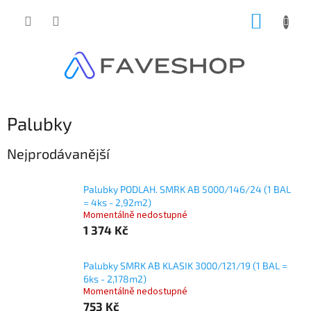
Přejít
NÁKUP
na
obsah
KOŠÍK
Palubky
Nejprodávanější
Palubky PODLAH. SMRK AB 5000/146/24 (1 BAL
= 4ks - 2,92m2)
Momentálně nedostupné
1 374 Kč
Palubky SMRK AB KLASIK 3000/121/19 (1 BAL =
6ks - 2,178m2)
Momentálně nedostupné
753 Kč