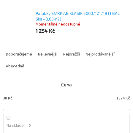
Palubky SMRK AB KLASIK 5000/121/19 (1 BAL =
6ks - 3,63m2)
Momentálně nedostupné
1 254 Kč
Ř
a
Doporučujeme
Nejlevnější
Nejdražší
Nejprodávanější
z
e
Abecedně
n
í
Cena
p
r
38
Kč
1374
Kč
o
d
u
k
t
Na skladě
0
ů