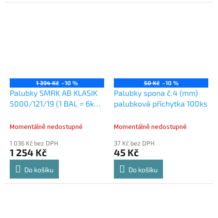
1 394 Kč
–10 %
50 Kč
–10 %
Palubky SMRK AB KLASIK
Palubky spona č.4 (mm)
5000/121/19 (1 BAL = 6ks -
palubková příchytka 100ks
3,63m2)
Momentálně nedostupné
Momentálně nedostupné
1 036 Kč bez DPH
37 Kč bez DPH
1 254 Kč
45 Kč
Do košíku
Do košíku