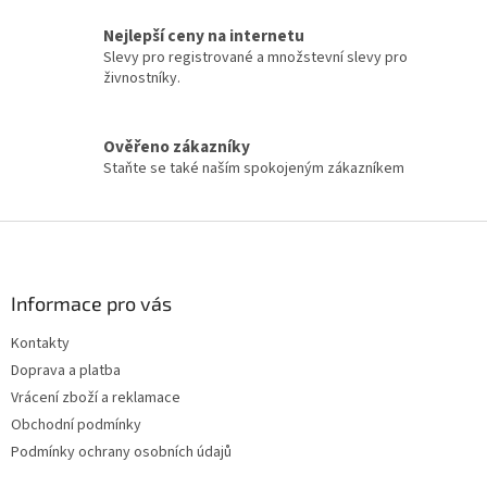
v
k
Nejlepší ceny na internetu
y
Slevy pro registrované a množstevní slevy pro
v
živnostníky.
ý
p
i
Ověřeno zákazníky
s
u
Staňte se také naším spokojeným zákazníkem
Z
á
p
a
Informace pro vás
t
Kontakty
í
Doprava a platba
Vrácení zboží a reklamace
Obchodní podmínky
Podmínky ochrany osobních údajů