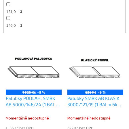
121,0
3
146,0
1
V
ý
p
i
s
p
r
o
1 526 Kč
–9 %
836 Kč
–9 %
d
Palubky PODLAH. SMRK
Palubky SMRK AB KLASIK
u
AB 5000/146/24 (1 BAL =
3000/121/19 (1 BAL = 6ks -
k
4ks - 2,92m2)
2,178m2)
t
Momentálně nedostupné
Momentálně nedostupné
ů
1 136 Kč bez DPH
622 Kč bez DPH