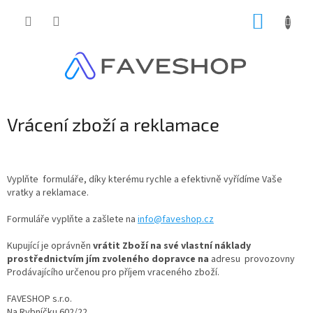
Přejít
NÁKUP
na
obsah
KOŠÍK
Vrácení zboží a reklamace
Vyplňte formuláře, díky kterému rychle a efektivně vyřídíme Vaše
vratky a reklamace.
Formuláře vyplňte a zašlete na
info@faveshop.cz
Kupující je oprávněn
vrátit Zboží na své vlastní náklady
prostřednictvím jím zvoleného dopravce na
adresu provozovny
Prodávajícího určenou pro příjem vraceného zboží.
FAVESHOP s.r.o.
Na Rybníčku 602/22