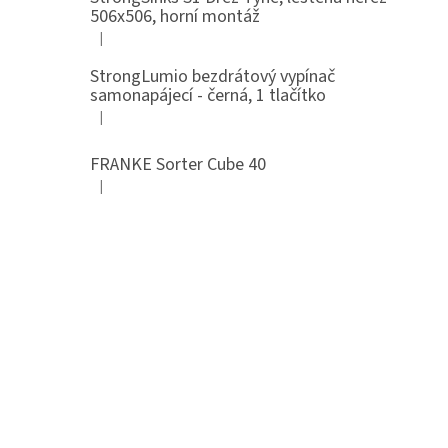
506x506, horní montáž
|
Hodnocení produktu je 5 z 5 hvězdiček.
StrongLumio bezdrátový vypínač
samonapájecí - černá, 1 tlačítko
|
Hodnocení produktu je 4 z 5 hvězdiček.
FRANKE Sorter Cube 40
|
Hodnocení produktu je 3 z 5 hvězdiček.