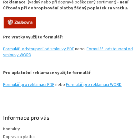
Reklamace (
vadný nebo při dopravě poškozený sortiment)
- není
účtován při dobropisování platby žádný poplatek za vratku.
Pro vratky využijte formulář:
Formulář_odstoupení od smlouvy PDF
nebo
Formulář_odstoupení od
smlouvy WORD
Pro uplatnění reklamace využijte formulář
Formulář pro reklamaci PDF
nebo
Formulář pro reklamaci WORD
Z
á
p
a
Informace pro vás
t
Kontakty
í
Doprava a platba