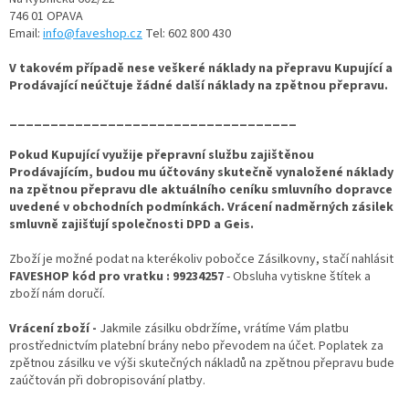
746 01 OPAVA
Email:
info@faveshop.cz
Tel: 602 800 430
V takovém případě nese veškeré náklady na přepravu Kupující a
Prodávající neúčtuje žádné další náklady na zpětnou přepravu.
___________________________________
Pokud Kupující využije přepravní službu zajištěnou
Prodávajícím, budou mu účtovány skutečně vynaložené náklady
na zpětnou přepravu dle aktuálního ceníku smluvního dopravce
uvedené v obchodních podmínkách. Vrácení nadměrných zásilek
smluvně zajišťují společnosti DPD a Geis.
Zboží je možné podat na kterékoliv pobočce Zásilkovny, stačí nahlásit
FAVESHOP kód pro vratku :
99234257
- Obsluha vytiskne štítek a
zboží nám doručí.
Vrácení zboží -
Jakmile zásilku obdržíme, vrátíme Vám platbu
prostřednictvím platební brány nebo převodem na účet. Poplatek za
zpětnou zásilku ve výši skutečných nákladů na zpětnou přepravu bude
zaúčtován při dobropisování platby.