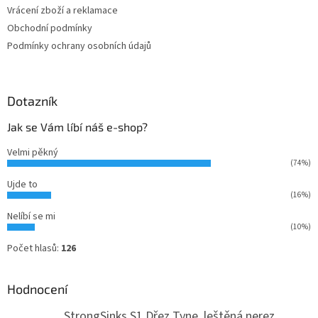
Vrácení zboží a reklamace
Obchodní podmínky
Podmínky ochrany osobních údajů
Dotazník
Jak se Vám líbí náš e-shop?
Velmi pěkný
(74%)
Ujde to
(16%)
Nelíbí se mi
(10%)
Počet hlasů:
126
Hodnocení
StrongSinks S1 Dřez Tyne, leštěná nerez