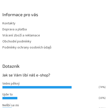
á
p
a
Informace pro vás
t
Kontakty
í
Doprava a platba
Vrácení zboží a reklamace
Obchodní podmínky
Podmínky ochrany osobních údajů
Dotazník
Jak se Vám líbí náš e-shop?
Velmi pěkný
(74%)
Ujde to
(16%)
Nelíbí se mi