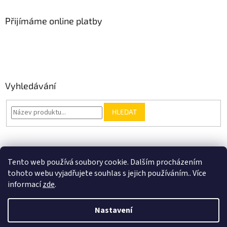
Přijímáme online platby
Vyhledávání
HLEDAT
Nákupní košík
Tento web používá soubory cookie. Dalším procházením
tohoto webu vyjadřujete souhlas s jejich používáním.. Více
0
KS /
0 KČ
informací
zde
.
Nastavení
Vytvořil Shoptet