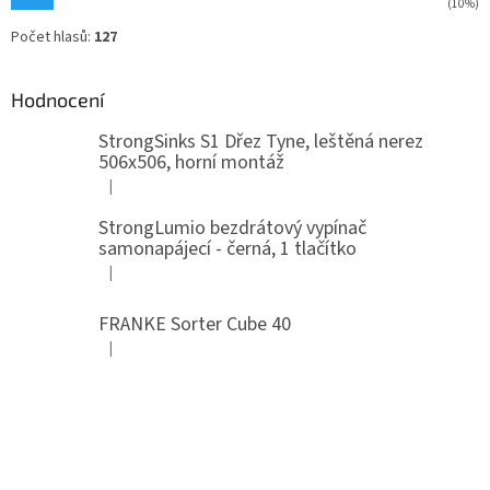
(10%)
Počet hlasů:
127
Hodnocení
StrongSinks S1 Dřez Tyne, leštěná nerez
506x506, horní montáž
|
Hodnocení produktu je 5 z 5 hvězdiček.
StrongLumio bezdrátový vypínač
samonapájecí - černá, 1 tlačítko
|
Hodnocení produktu je 4 z 5 hvězdiček.
FRANKE Sorter Cube 40
|
Hodnocení produktu je 3 z 5 hvězdiček.