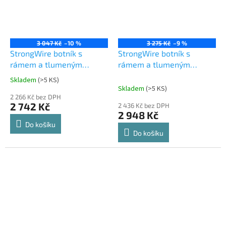
3 047 Kč
–10 %
3 275 Kč
–9 %
StrongWire botník s
StrongWire botník s
rámem a tlumeným
rámem a tlumeným
výsuvem, 600 mm, hnědý
výsuvem, 700 mm, hnědý
Skladem
(
>5 KS
)
Průměrné
Skladem
(
>5 KS
)
hodnocení
2 266 Kč bez DPH
produktu
2 742 Kč
2 436 Kč bez DPH
je
2 948 Kč
4,7
Do košíku
z
Do košíku
5
hvězdiček.