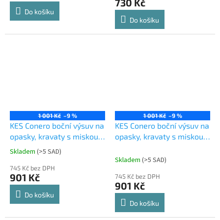
730 Kč
5,0
Do košíku
z
Do košíku
5
hvězdiček.
1 001 Kč
–9 %
1 001 Kč
–9 %
KES Conero boční výsuv na
KES Conero boční výsuv na
opasky, kravaty s miskou,
opasky, kravaty s miskou,
475, černý
475, Champagne gold
Skladem
(
>5 SAD
)
Průměrné
Skladem
(
>5 SAD
)
hodnocení
745 Kč bez DPH
produktu
901 Kč
745 Kč bez DPH
je
901 Kč
4,3
Do košíku
z
Do košíku
5
hvězdiček.