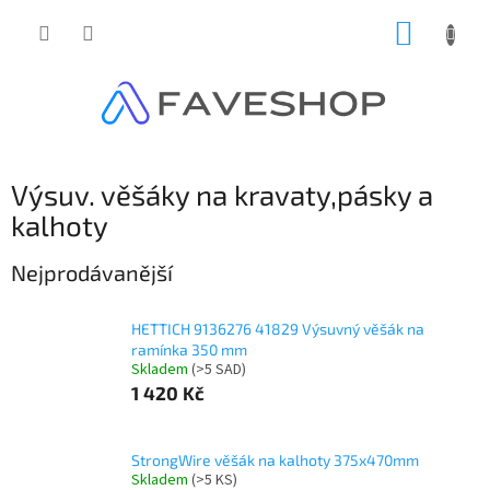
Přejít
NÁKUP
na
obsah
KOŠÍK
Výsuv. věšáky na kravaty,pásky a
kalhoty
Nejprodávanější
HETTICH 9136276 41829 Výsuvný věšák na
ramínka 350 mm
Skladem
(
>5 SAD
)
1 420 Kč
StrongWire věšák na kalhoty 375x470mm
Skladem
(
>5 KS
)