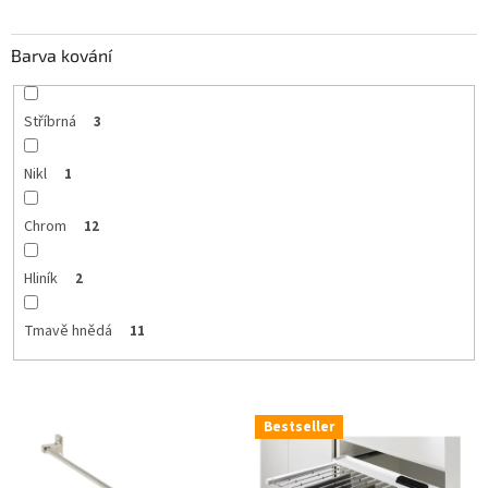
Barva kování
Stříbrná
3
Nikl
1
Chrom
12
Hliník
2
Tmavě hnědá
11
V
Bestseller
ý
p
i