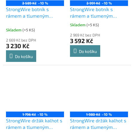
3 589 Kč
–10 %
3 991 Kč
–10 %
StrongWire botník s
StrongWire botník s
rámem a tlumeným
rámem a tlumeným
výsuvem, 800mm, hnědý
výsuvem, 900mm, hnědý
Skladem
(
>5 KS
)
Průměrné
Skladem
(
>5 KS
)
hodnocení
2 969 Kč bez DPH
produktu
3 592 Kč
2 669 Kč bez DPH
je
3 230 Kč
5,0
Do košíku
z
Do košíku
5
hvězdiček.
1 796 Kč
–10 %
1 980 Kč
–10 %
StrongWire držák kalhot s
StrongWire držák kalhot s
rámem a tlumeným
rámem a tlumeným
výsuvem, 600 mm, hnědý
výsuvem, 700 mm, hnědý