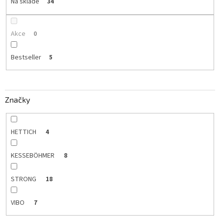
t
Na skladě
34
ů
Akce
0
Bestseller
5
Značky
HETTICH
4
KESSEBÖHMER
8
STRONG
18
VIBO
7