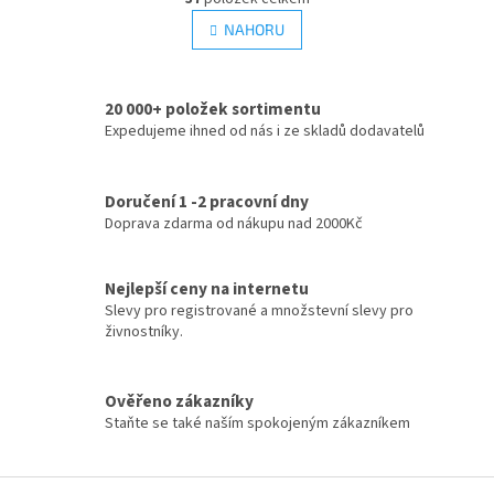
v
á
l
NAHORU
n
á
k
d
o
v
a
á
20 000+ položek sortimentu
c
n
Expedujeme ihned od nás i ze skladů dodavatelů
í
í
p
r
v
Doručení 1 -2 pracovní dny
k
Doprava zdarma od nákupu nad 2000Kč
y
v
ý
Nejlepší ceny na internetu
p
Slevy pro registrované a množstevní slevy pro
i
živnostníky.
s
u
Ověřeno zákazníky
Staňte se také naším spokojeným zákazníkem
Z