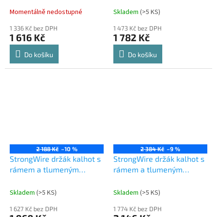
Momentálně nedostupné
Skladem
(
>5 KS
)
1 336 Kč bez DPH
1 473 Kč bez DPH
1 616 Kč
1 782 Kč
Do košíku
Do košíku
2 188 Kč
–10 %
2 384 Kč
–9 %
StrongWire držák kalhot s
StrongWire držák kalhot s
rámem a tlumeným
rámem a tlumeným
výsuvem, 800 mm, hnědý
výsuvem, 900 mm, hnědý
Skladem
(
>5 KS
)
Skladem
(
>5 KS
)
1 627 Kč bez DPH
1 774 Kč bez DPH