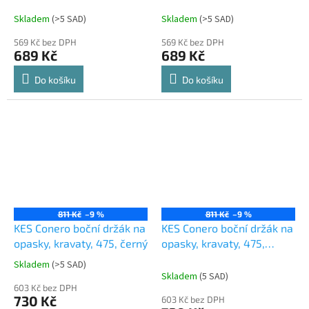
475, černý
475, Champagne gold
Skladem
(
>5 SAD
)
Skladem
(
>5 SAD
)
569 Kč bez DPH
569 Kč bez DPH
689 Kč
689 Kč
Do košíku
Do košíku
811 Kč
–9 %
811 Kč
–9 %
KES Conero boční držák na
KES Conero boční držák na
opasky, kravaty, 475, černý
opasky, kravaty, 475,
Champagne gold
Skladem
(
>5 SAD
)
Průměrné
Skladem
(
5 SAD
)
hodnocení
603 Kč bez DPH
produktu
730 Kč
603 Kč bez DPH
je