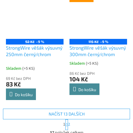
92 Kč
–9 %
115 Kč
–9 %
StrongWire věšák výsuvný
StrongWire věšák výsuvný
250mm černý/chrom
300mm černý/chrom
Skladem
(
>5 KS
)
Průměrné
Skladem
(
>5 KS
)
hodnocení
86 Kč bez DPH
produktu
104 Kč
69 Kč bez DPH
je
83 Kč
5,0
Do košíku
z
Do košíku
5
hvězdiček.
NAČÍST 13 DALŠÍCH
S
1
2
t
O
r
37
položek celkem