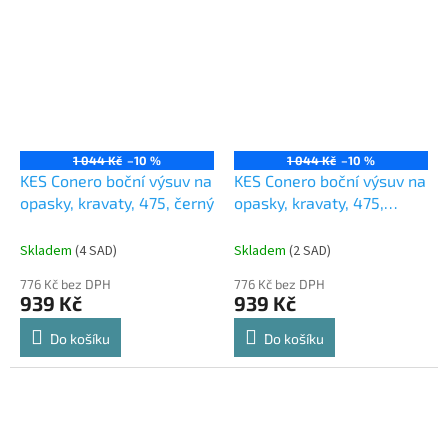
1 044 Kč
–10 %
1 044 Kč
–10 %
KES Conero boční výsuv na
KES Conero boční výsuv na
opasky, kravaty, 475, černý
opasky, kravaty, 475,
Champagne gold
Skladem
(
4 SAD
)
Skladem
(
2 SAD
)
776 Kč bez DPH
776 Kč bez DPH
939 Kč
939 Kč
Do košíku
Do košíku