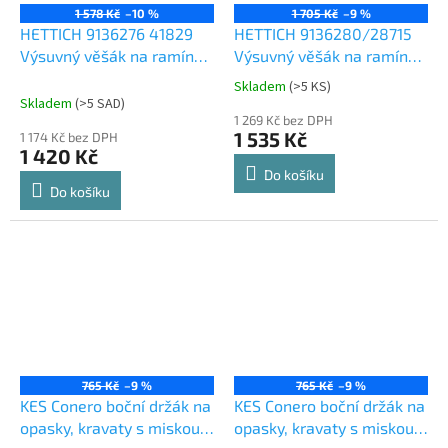
1 578 Kč
–10 %
1 705 Kč
–9 %
HETTICH 9136276 41829
HETTICH 9136280/28715
Výsuvný věšák na ramínka
Výsuvný věšák na ramínka
350 mm
500 mm
Skladem
(
>5 KS
)
Průměrné
Skladem
(
>5 SAD
)
hodnocení
1 269 Kč bez DPH
produktu
1 535 Kč
1 174 Kč bez DPH
je
1 420 Kč
5,0
Do košíku
z
Do košíku
5
hvězdiček.
765 Kč
–9 %
765 Kč
–9 %
KES Conero boční držák na
KES Conero boční držák na
opasky, kravaty s miskou,
opasky, kravaty s miskou,