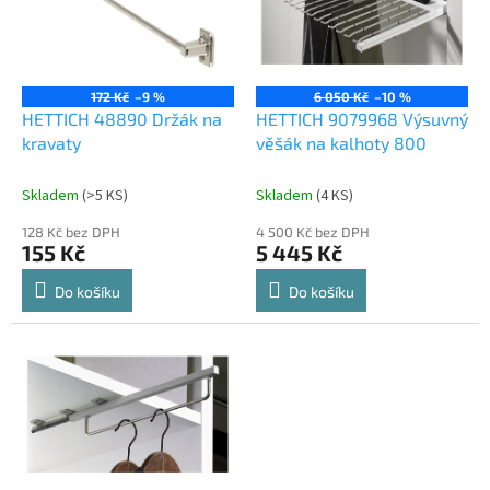
s
p
r
o
172 Kč
–9 %
6 050 Kč
–10 %
d
HETTICH 48890 Držák na
HETTICH 9079968 Výsuvný
u
kravaty
věšák na kalhoty 800
k
t
Skladem
(
>5 KS
)
Skladem
(
4 KS
)
ů
128 Kč bez DPH
4 500 Kč bez DPH
155 Kč
5 445 Kč
Do košíku
Do košíku