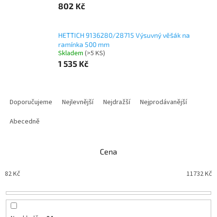
802 Kč
HETTICH 9136280/28715 Výsuvný věšák na
ramínka 500 mm
Skladem
(
>5 KS
)
1 535 Kč
Ř
a
Doporučujeme
Nejlevnější
Nejdražší
Nejprodávanější
z
e
Abecedně
n
í
Cena
p
r
82
Kč
11732
Kč
o
d
u
k