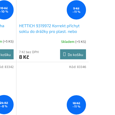
19 Kč
9 Kč
–10 %
–11 %
oha
HETTICH 9319972 Korrekt příchyt
soklu do drážky pro plast. nebo
hliníkové lišty
em
(
>5 KS
)
Skladem
(
>5 KS
)
7 Kč bez DPH
 košíku
Do košíku
8 Kč
ód:
83342
Kód:
83346
24 Kč
18 Kč
–8 %
–11 %