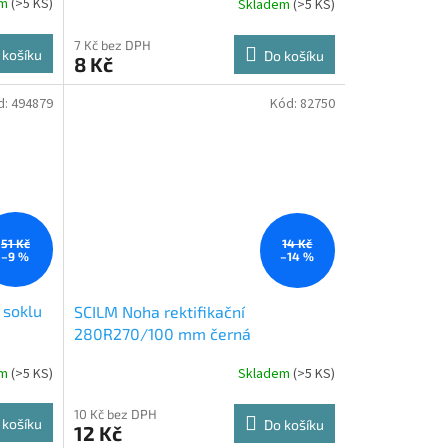
em
(
>5 KS
)
Skladem
(
>5 KS
)
7 Kč bez DPH
 košíku
Do košíku
8 Kč
d:
494879
Kód:
82750
51 Kč
14 Kč
–9 %
–14 %
 soklu
SCILM Noha rektifikační
280R270/100 mm černá
em
(
>5 KS
)
Skladem
(
>5 KS
)
10 Kč bez DPH
 košíku
Do košíku
12 Kč