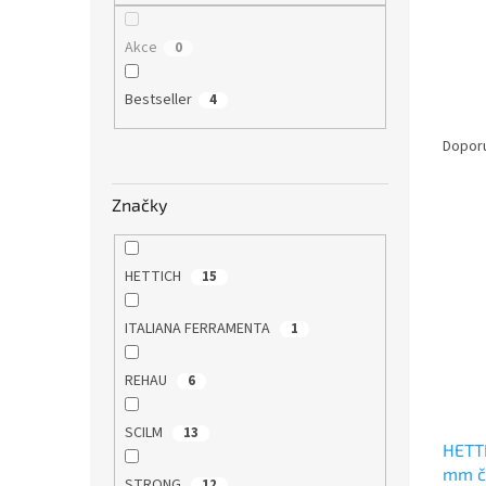
n
e
Akce
0
l
Bestseller
4
Ř
a
Dopor
z
e
Značky
V
n
ý
í
p
p
HETTICH
15
i
r
s
o
ITALIANA FERRAMENTA
1
p
d
r
u
o
REHAU
k
6
d
t
u
ů
SCILM
13
HETTI
k
mm č
t
STRONG
12