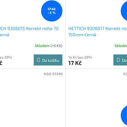
17 Kč
–5 %
CH 9306015 Korrekt noha 70
HETTICH 9306017 Korrekt n
erná
150mm černá
Skladem
(
>5 KS
)
Sklad
bez DPH
14 Kč bez DPH
Do košíku
Do
č
17 Kč
Kód:
83344
K