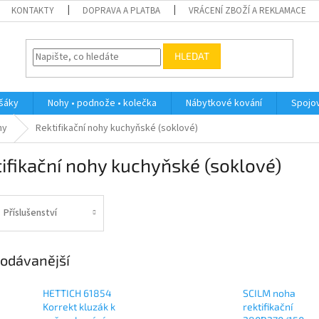
KONTAKTY
DOPRAVA A PLATBA
VRÁCENÍ ZBOŽÍ A REKLAMACE
HLEDAT
ěšáky
Nohy • podnože • kolečka
Nábytkové kování
Spojov
hy
Rektifikační nohy kuchyňské (soklové)
ifikační nohy kuchyňské (soklové)
Příslušenství
odávanější
HETTICH 61854
SCILM noha
Korrekt kluzák k
rektifikační