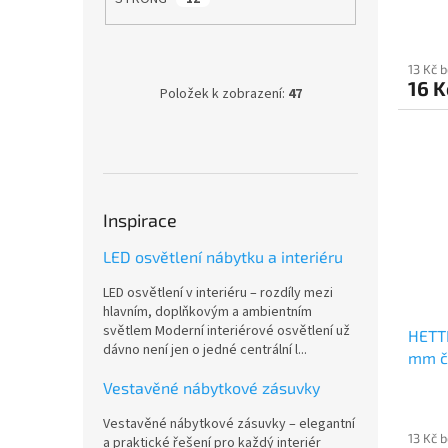
ů
13 Kč 
16 K
Položek k zobrazení:
47
Inspirace
LED osvětlení nábytku a interiéru
LED osvětlení v interiéru – rozdíly mezi
hlavním, doplňkovým a ambientním
světlem Moderní interiérové osvětlení už
HETTI
dávno není jen o jedné centrální l...
mm č
Vestavěné nábytkové zásuvky
Vestavěné nábytkové zásuvky – elegantní
13 Kč 
a praktické řešení pro každý interiér