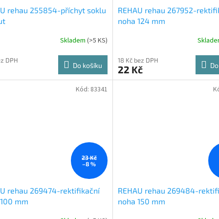
U rehau 255854-příchyt soklu
REHAU rehau 267952-rektifi
ut
noha 124 mm
Skladem
(
>5 KS
)
Sklad
ez DPH
18 Kč bez DPH
Do košíku
Do
22 Kč
Kód:
83341
K
23 Kč
–8 %
 rehau 269474-rektifikační
REHAU rehau 269484-rektifi
 100 mm
noha 150 mm