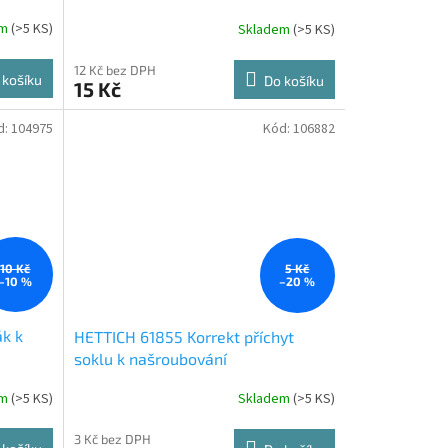
em
(
>5 KS
)
Skladem
(
>5 KS
)
12 Kč bez DPH
 košíku
Do košíku
15 Kč
d:
104975
Kód:
106882
10 Kč
5 Kč
–10 %
–20 %
k k
HETTICH 61855 Korrekt příchyt
soklu k našroubování
em
(
>5 KS
)
Skladem
(
>5 KS
)
3 Kč bez DPH