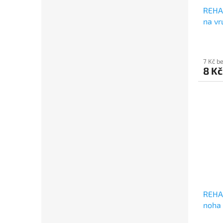
REHA
na vr
7 Kč b
8 Kč
REHAU
noha