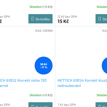
Skladem
(
>5 KS
)
Sklad
bez DPH
12 Kč bez DPH
Do košíku
Do
č
15 Kč
Kód:
105994
Kó
18 Kč
–11 %
CH 61852 Korrekt noha 130
HETTICH 61854 Korrekt kluzá
erná
našroubování
Skladem
(
>5 KS
)
Sklad
bez DPH
7 Kč bez DPH