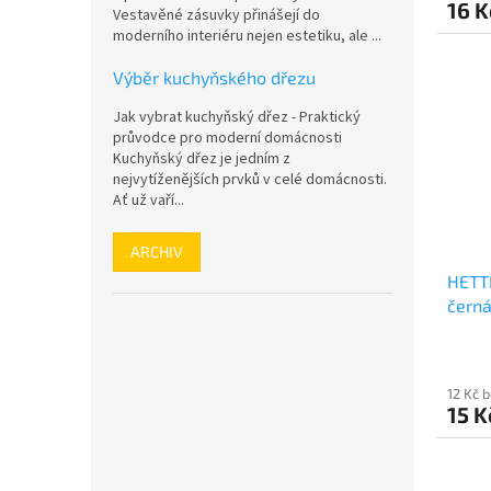
16 K
Vestavěné zásuvky přinášejí do
moderního interiéru nejen estetiku, ale ...
Výběr kuchyňského dřezu
Jak vybrat kuchyňský dřez - Praktický
průvodce pro moderní domácnosti
Kuchyňský dřez je jedním z
nejvytíženějších prvků v celé domácnosti.
Ať už vaří...
ARCHIV
HETT
čern
12 Kč 
15 K