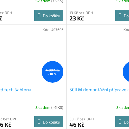
Skladem
(
>5 KS
)
Sklad
bez DPH
19 Kč bez DPH
Do košíku
Do
č
23 Kč
Kód:
497606
Kó
4 807 Kč
–10 %
d tech šablona
SCILM demontážní přípravek
Skladem
(
>5 KS
)
Sklad
Kč bez DPH
38 Kč bez DPH
Do košíku
Do
6 Kč
46 Kč