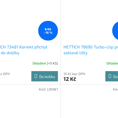
6 Kč
–16 %
CH 73481 Korrekt příchyt
HETTICH 79690 Turbo-clip p
 do drážky
soklové lišty
Skladem
(
>5 KS
)
Sklad
ez DPH
10 Kč bez DPH
Do košíku
Do
12 Kč
Kód:
105987
Kó