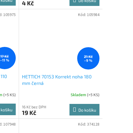
 košíku
Do košíku
4 Kč
d:
105975
Kód:
105984
17 Kč
21 Kč
–11 %
–9 %
 110
HETTICH 70153 Korrekt noha 180
mm černá
em
(
>5 KS
)
Skladem
(
>5 KS
)
16 Kč bez DPH
 košíku
Do košíku
19 Kč
d:
107948
Kód:
374128