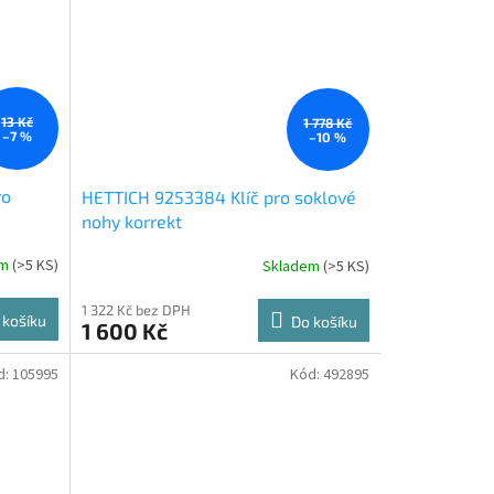
13 Kč
1 778 Kč
–7 %
–10 %
ro
HETTICH 9253384 Klíč pro soklové
nohy korrekt
em
(
>5 KS
)
Skladem
(
>5 KS
)
1 322 Kč bez DPH
 košíku
Do košíku
1 600 Kč
d:
105995
Kód:
492895