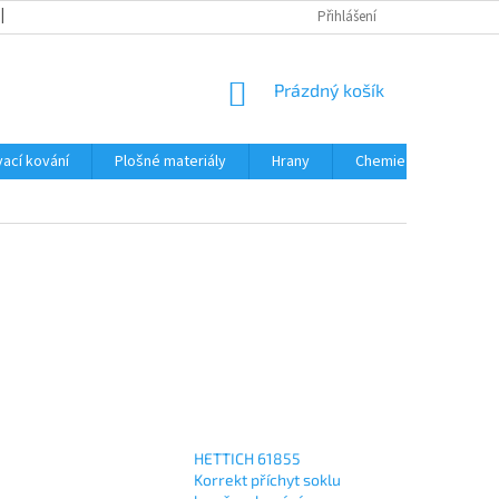
OBCHODNÍ PODMÍNKY
PODMÍNKY OCHRANY OSOBNÍCH ÚDAJŮ
Přihlášení
NÁKUPNÍ
Prázdný košík
KOŠÍK
ací kování
Plošné materiály
Hrany
Chemie • doplňky
HETTICH 61855
Korrekt příchyt soklu