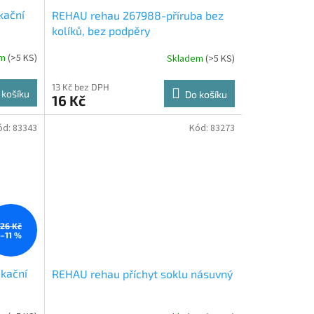
kační
REHAU rehau 267988-příruba bez
kolíků, bez podpěry
em
(
>5 KS
)
Skladem
(
>5 KS
)
13 Kč bez DPH
 košíku
Do košíku
16 Kč
ód:
83343
Kód:
83273
26 Kč
–11 %
kační
REHAU rehau příchyt soklu násuvný