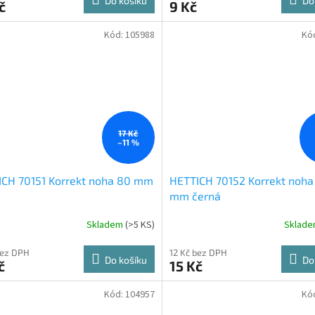
Do košíku
Do
č
9 Kč
Kód:
105988
Kó
17 Kč
–11 %
ICH 70151 Korrekt noha 80 mm
HETTICH 70152 Korrekt noha
á
mm černá
Skladem
(
>5 KS
)
Sklad
bez DPH
12 Kč bez DPH
Do košíku
Do
č
15 Kč
Kód:
104957
Kó