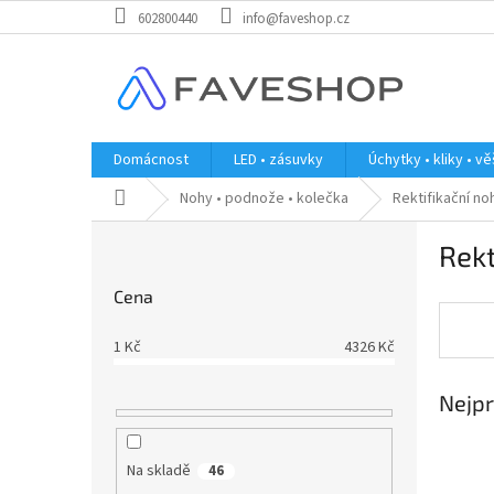
Přejít
602800440
info@faveshop.cz
na
obsah
Domácnost
LED • zásuvky
Úchytky • kliky • v
Domů
Nohy • podnože • kolečka
Rektifikační no
P
Rekt
o
s
Cena
t
r
1
Kč
4326
Kč
a
n
Nejpr
n
í
p
Na skladě
46
a