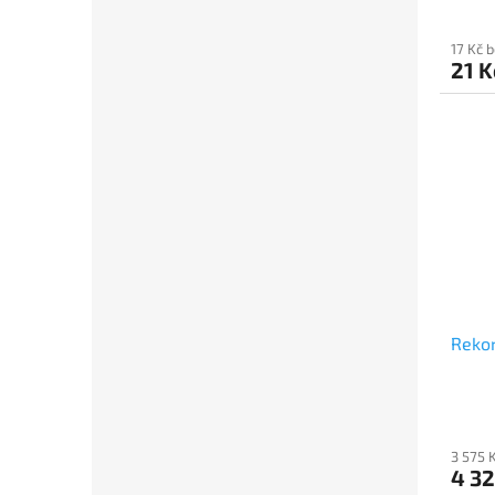
17 Kč 
21 K
Rekor
3 575 
4 32