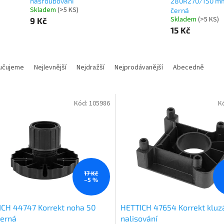
našroubování
280R270/150 m
Skladem
(
>5 KS
)
černá
Skladem
(
>5 KS
)
9 Kč
15 Kč
učujeme
Nejlevnější
Nejdražší
Nejprodávanější
Abecedně
Kód:
105986
K
17 Kč
–5 %
CH 44747 Korrekt noha 50
HETTICH 47654 Korrekt kluz
erná
nalisování