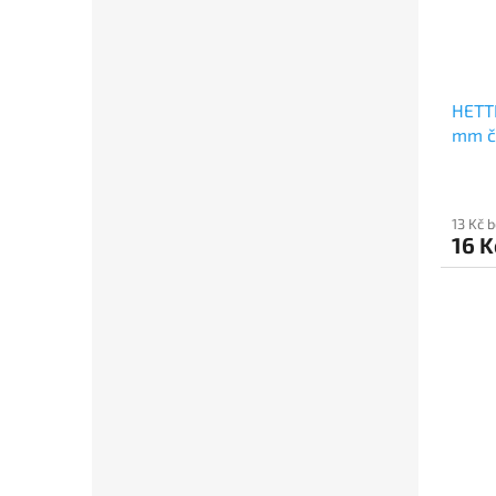
HETTI
mm č
13 Kč 
16 K