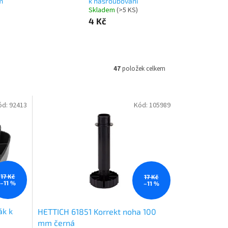
m
k našroubování
Skladem
(
>5 KS
)
4 Kč
47
položek celkem
ód:
92413
Kód:
105989
17 Kč
17 Kč
–11 %
–11 %
ák k
HETTICH 61851 Korrekt noha 100
mm černá