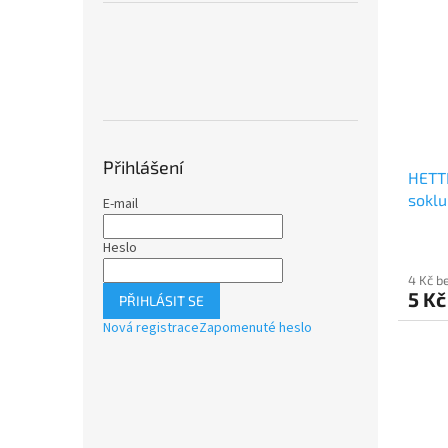
Přihlášení
HETTI
soklu
E-mail
Heslo
4 Kč b
5 Kč
PŘIHLÁSIT SE
Nová registrace
Zapomenuté heslo