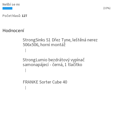
Nelíbí se mi
(10%)
Počet hlasů:
127
Hodnocení
StrongSinks S1 Dřez Tyne, leštěná nerez
506x506, horní montáž
|
Hodnocení produktu je 5 z 5 hvězdiček.
StrongLumio bezdrátový vypínač
samonapájecí - černá, 1 tlačítko
|
Hodnocení produktu je 4 z 5 hvězdiček.
FRANKE Sorter Cube 40
|
Hodnocení produktu je 3 z 5 hvězdiček.