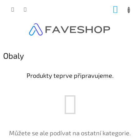
Přejít
NÁKUP
na
obsah
KOŠÍK
Obaly
Produkty teprve připravujeme.
Můžete se ale podívat na ostatní kategorie.