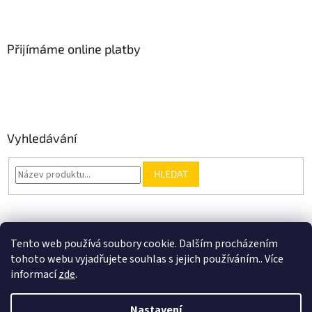
Přijímáme online platby
Vyhledávání
HLEDAT
Nákupní košík
Tento web používá soubory cookie. Dalším procházením
tohoto webu vyjadřujete souhlas s jejich používáním.. Více
0
KS /
0 KČ
informací
zde
.
Nastavení