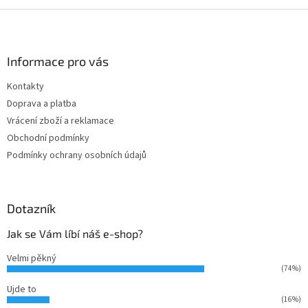
Z
á
p
a
Informace pro vás
t
Kontakty
í
Doprava a platba
Vrácení zboží a reklamace
Obchodní podmínky
Podmínky ochrany osobních údajů
Dotazník
Jak se Vám líbí náš e-shop?
Velmi pěkný
(74%)
Ujde to
(16%)