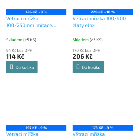
126 Kč
–9 %
229 Kč
–10 %
Větrací mřížka
Větrací mřížka 100/400
100/250mm imitace
zlatý elox
nerezi
Skladem
(
>5 KS
)
Skladem
(
>5 KS
)
94 Kč bez DPH
170 Kč bez DPH
114 Kč
206 Kč
Do košíku
Do košíku
197 Kč
–9 %
173 Kč
–9 %
Větrací mřížka
Větrací mřížka