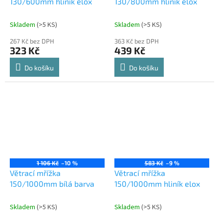
130/600mm hliník elox
130/800mm hliník elox
Skladem
(
>5 KS
)
Skladem
(
>5 KS
)
267 Kč bez DPH
363 Kč bez DPH
323 Kč
439 Kč
Do košíku
Do košíku
1 106 Kč
–10 %
583 Kč
–9 %
Větrací mřížka
Větrací mřížka
150/1000mm bílá barva
150/1000mm hliník elox
Skladem
(
>5 KS
)
Skladem
(
>5 KS
)