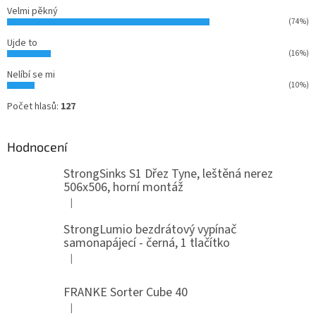
Velmi pěkný
(74%)
Ujde to
(16%)
Nelíbí se mi
(10%)
Počet hlasů:
127
Hodnocení
StrongSinks S1 Dřez Tyne, leštěná nerez
506x506, horní montáž
|
Hodnocení produktu je 5 z 5 hvězdiček.
StrongLumio bezdrátový vypínač
samonapájecí - černá, 1 tlačítko
|
Hodnocení produktu je 4 z 5 hvězdiček.
FRANKE Sorter Cube 40
|
Hodnocení produktu je 3 z 5 hvězdiček.