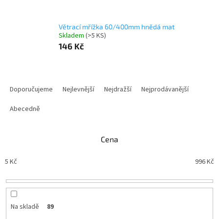
Větrací mřížka 60/400mm hnědá mat
Skladem
(
>5 KS
)
146 Kč
Ř
a
Doporučujeme
Nejlevnější
Nejdražší
Nejprodávanější
z
e
Abecedně
n
í
Cena
p
r
5
Kč
996
Kč
o
d
u
k
t
Na skladě
89
ů