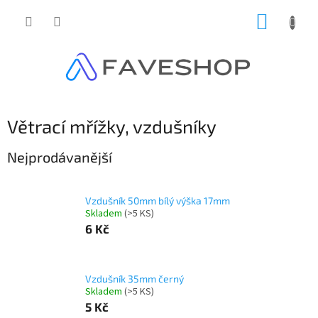
Přejít
NÁKUP
na
obsah
KOŠÍK
Větrací mřížky, vzdušníky
Nejprodávanější
Vzdušník 50mm bílý výška 17mm
Skladem
(
>5 KS
)
6 Kč
Vzdušník 35mm černý
Skladem
(
>5 KS
)
5 Kč