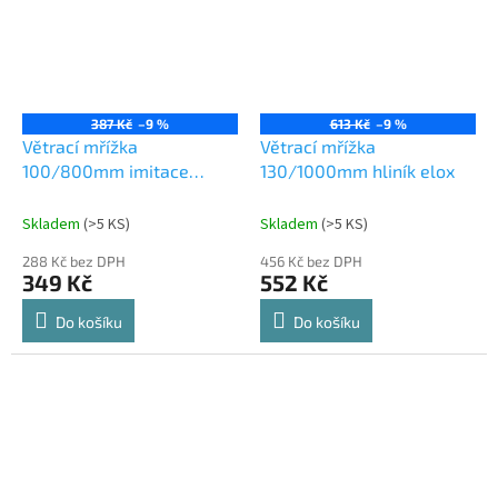
387 Kč
–9 %
613 Kč
–9 %
Větrací mřížka
Větrací mřížka
100/800mm imitace
130/1000mm hliník elox
nerezi
Skladem
(
>5 KS
)
Skladem
(
>5 KS
)
288 Kč bez DPH
456 Kč bez DPH
349 Kč
552 Kč
Do košíku
Do košíku