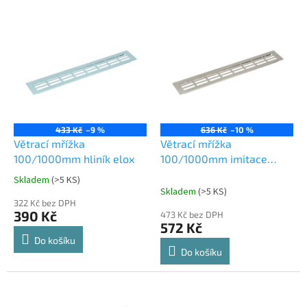
V
ý
p
i
s
p
r
o
433 Kč
–9 %
636 Kč
–10 %
d
Větrací mřížka
Větrací mřížka
u
100/1000mm hliník elox
100/1000mm imitace
k
nerezi
Skladem
(
>5 KS
)
Průměrné
t
Skladem
(
>5 KS
)
hodnocení
ů
322 Kč bez DPH
produktu
390 Kč
473 Kč bez DPH
je
572 Kč
5,0
Do košíku
z
Do košíku
5
hvězdiček.