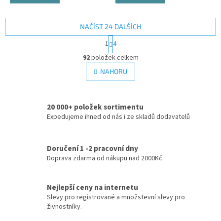
NAČÍST 24 DALŠÍCH
S
1
4
t
O
r
92
položek celkem
v
á
l
NAHORU
n
á
k
d
o
v
a
á
20 000+ položek sortimentu
c
n
Expedujeme ihned od nás i ze skladů dodavatelů
í
í
p
r
v
Doručení 1 -2 pracovní dny
k
Doprava zdarma od nákupu nad 2000Kč
y
v
ý
Nejlepší ceny na internetu
p
Slevy pro registrované a množstevní slevy pro
i
živnostníky.
s