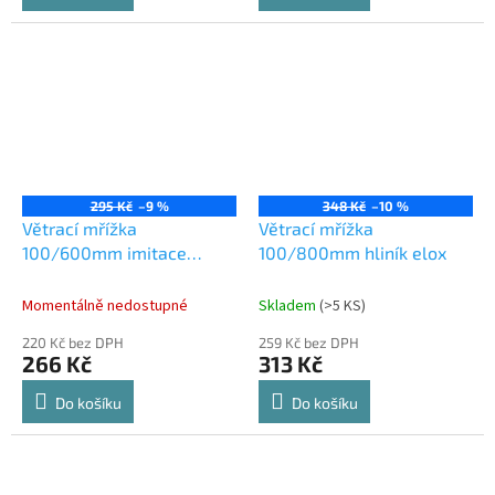
295 Kč
–9 %
348 Kč
–10 %
Větrací mřížka
Větrací mřížka
100/600mm imitace
100/800mm hliník elox
nerezi
Momentálně nedostupné
Skladem
(
>5 KS
)
220 Kč bez DPH
259 Kč bez DPH
266 Kč
313 Kč
Do košíku
Do košíku