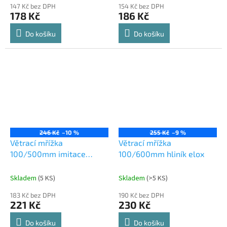
147 Kč bez DPH
154 Kč bez DPH
178 Kč
186 Kč
Do košíku
Do košíku
246 Kč
–10 %
255 Kč
–9 %
Větrací mřížka
Větrací mřížka
100/500mm imitace
100/600mm hliník elox
nerezi
Skladem
(
5 KS
)
Skladem
(
>5 KS
)
183 Kč bez DPH
190 Kč bez DPH
221 Kč
230 Kč
Do košíku
Do košíku