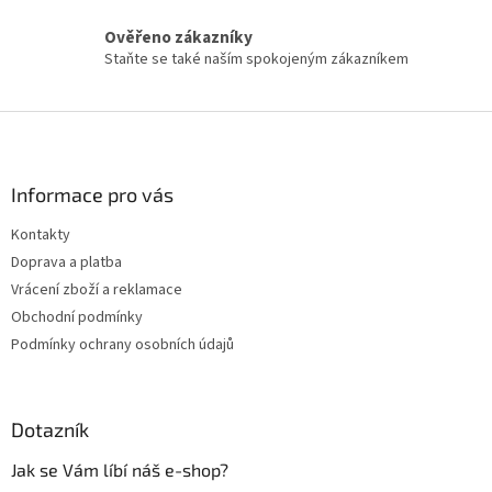
u
Ověřeno zákazníky
Staňte se také naším spokojeným zákazníkem
Z
á
p
a
Informace pro vás
t
Kontakty
í
Doprava a platba
Vrácení zboží a reklamace
Obchodní podmínky
Podmínky ochrany osobních údajů
Dotazník
Jak se Vám líbí náš e-shop?