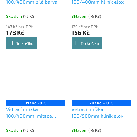
100/400mm bílá barva
100/400mm hliník elox
Skladem
(
>5 KS
)
Skladem
(
>5 KS
)
147 Kč bez DPH
129 Kč bez DPH
178 Kč
156 Kč
Do košíku
Do košíku
197 Kč
–9 %
207 Kč
–10 %
Větrací mřížka
Větrací mřížka
100/400mm imitace
100/500mm hliník elox
nerezi
Skladem
(
>5 KS
)
Skladem
(
>5 KS
)