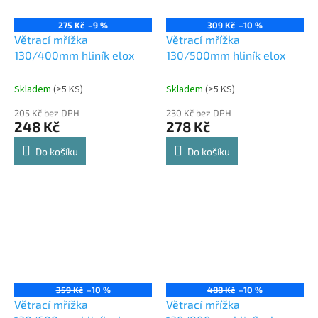
275 Kč
–9 %
309 Kč
–10 %
Větrací mřížka
Větrací mřížka
130/400mm hliník elox
130/500mm hliník elox
Skladem
(
>5 KS
)
Skladem
(
>5 KS
)
205 Kč bez DPH
230 Kč bez DPH
248 Kč
278 Kč
Do košíku
Do košíku
359 Kč
–10 %
488 Kč
–10 %
Větrací mřížka
Větrací mřížka