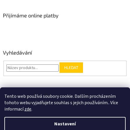
Přijímáme online platby
Vyhledávání
HLEDAT
Nákupní košík
Tento web používá soubory cookie. Dalším procházením
tohoto webu vyjadřujete souhlas s jejich používáním.. Více
0
KS /
0 KČ
informací
zde
.
Nastavení
Vytvořil Shoptet