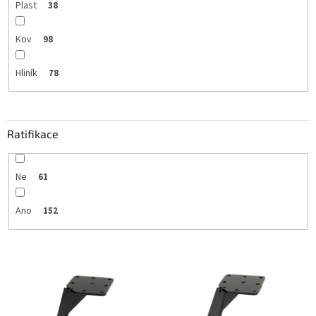
Plast
38
Kov
98
Hliník
78
Ratifikace
Ne
61
Ano
152
V
ý
p
i