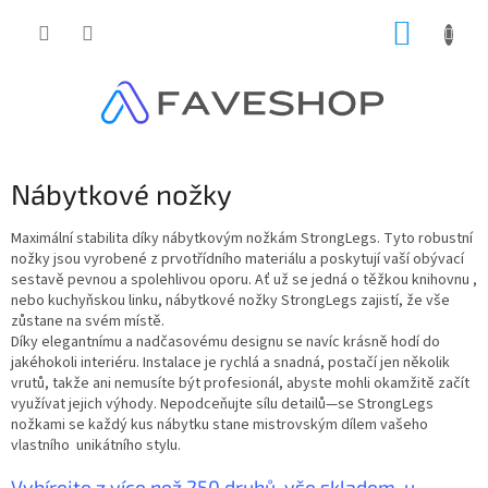
Přejít
NÁKUP
na
obsah
KOŠÍK
Nábytkové nožky
Maximální stabilita díky nábytkovým nožkám StrongLegs. Tyto robustní
nožky jsou vyrobené z prvotřídního materiálu a poskytují vaší obývací
sestavě pevnou a spolehlivou oporu. Ať už se jedná o těžkou knihovnu ,
nebo kuchyňskou linku, nábytkové nožky StrongLegs zajistí, že vše
zůstane na svém místě.
Díky elegantnímu a nadčasovému designu se navíc krásně hodí do
jakéhokoli interiéru. Instalace je rychlá a snadná, postačí jen několik
vrutů, takže ani nemusíte být profesionál, abyste mohli okamžitě začít
využívat jejich výhody. Nepodceňujte sílu detailů—se StrongLegs
nožkami se každý kus nábytku stane mistrovským dílem vašeho
vlastního unikátního stylu.
Vybírejte z více než 250 druhů, vše skladem, u