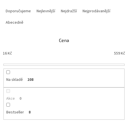
Ř
a
Doporučujeme
Nejlevnější
Nejdražší
Nejprodávanější
z
e
Abecedně
n
í
Cena
p
r
16
Kč
559
Kč
o
d
u
k
t
Na skladě
208
ů
Akce
0
Bestseller
8