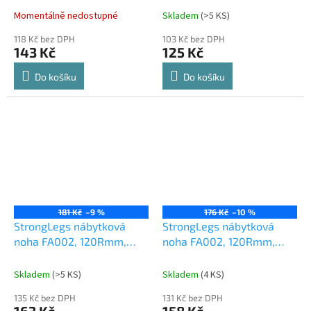
Momentálně nedostupné
Skladem
(
>5 KS
)
118 Kč bez DPH
103 Kč bez DPH
143 Kč
125 Kč
Do košíku
Do košíku
181 Kč
–9 %
176 Kč
–10 %
StrongLegs nábytková
StrongLegs nábytková
noha FA002, 120Rmm,
noha FA002, 120Rmm,
černá matná
chrom matný
Skladem
(
>5 KS
)
Skladem
(
4 KS
)
135 Kč bez DPH
131 Kč bez DPH