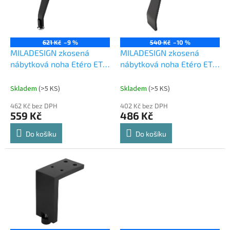
s
p
r
o
621 Kč
–9 %
540 Kč
–10 %
d
MILADESIGN zkosená
MILADESIGN zkosená
u
nábytková noha Etéro ET
nábytková noha Etéro ET
k
N13026 černá (RAL9005)
N13050 černá (RAL9005)
t
Skladem
(
>5 KS
)
Skladem
(
>5 KS
)
ů
462 Kč bez DPH
402 Kč bez DPH
559 Kč
486 Kč
Do košíku
Do košíku