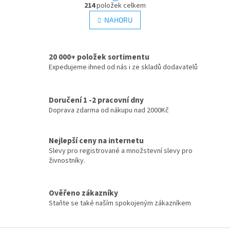
O
r
214
položek celkem
v
á
l
NAHORU
n
á
k
d
o
v
a
á
20 000+ položek sortimentu
c
n
Expedujeme ihned od nás i ze skladů dodavatelů
í
í
p
r
v
Doručení 1 -2 pracovní dny
k
Doprava zdarma od nákupu nad 2000Kč
y
v
ý
Nejlepší ceny na internetu
p
Slevy pro registrované a množstevní slevy pro
i
živnostníky.
s
u
Ověřeno zákazníky
Staňte se také naším spokojeným zákazníkem