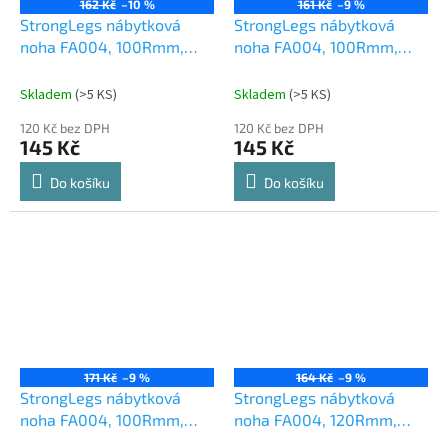
162 Kč
–10 %
161 Kč
–9 %
StrongLegs nábytková
StrongLegs nábytková
noha FA004, 100Rmm,
noha FA004, 100Rmm,
černá matná
chrom lesklý
Skladem
(
>5 KS
)
Skladem
(
>5 KS
)
120 Kč bez DPH
120 Kč bez DPH
145 Kč
145 Kč
Do košíku
Do košíku
171 Kč
–9 %
164 Kč
–9 %
StrongLegs nábytková
StrongLegs nábytková
noha FA004, 100Rmm,
noha FA004, 120Rmm,
chrom matný
černá matná