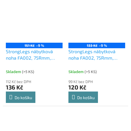
151 Kč
–9 %
133 Kč
–9 %
StrongLegs nábytková
StrongLegs nábytková
noha FA002, 75Rmm,
noha FA002, 75Rmm,
černá matná
chrom matný
Skladem
(
>5 KS
)
Skladem
(
>5 KS
)
112 Kč bez DPH
99 Kč bez DPH
136 Kč
120 Kč
Do košíku
Do košíku