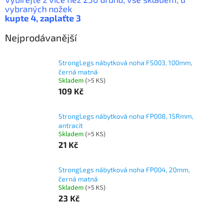
vybraných nožek
kupte 4, zaplaťte 3
Nejprodávanější
StrongLegs nábytková noha FS003, 100mm,
černá matná
Skladem
(
>5 KS
)
109 Kč
StrongLegs nábytková noha FP008, 15Rmm,
antracit
Skladem
(
>5 KS
)
21 Kč
StrongLegs nábytková noha FP004, 20mm,
černá matná
Skladem
(
>5 KS
)
23 Kč