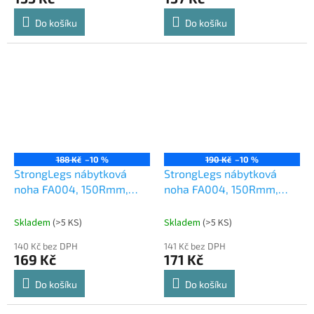
Do košíku
Do košíku
188 Kč
–10 %
190 Kč
–10 %
StrongLegs nábytková
StrongLegs nábytková
noha FA004, 150Rmm,
noha FA004, 150Rmm,
černá matná
chrom lesklý
Skladem
(
>5 KS
)
Skladem
(
>5 KS
)
140 Kč bez DPH
141 Kč bez DPH
169 Kč
171 Kč
Do košíku
Do košíku