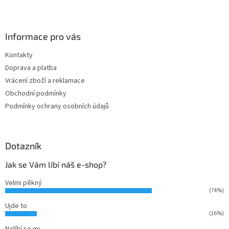
Z
á
p
a
Informace pro vás
t
Kontakty
í
Doprava a platba
Vrácení zboží a reklamace
Obchodní podmínky
Podmínky ochrany osobních údajů
Dotazník
Jak se Vám líbí náš e-shop?
Velmi pěkný
(74%)
Ujde to
(16%)