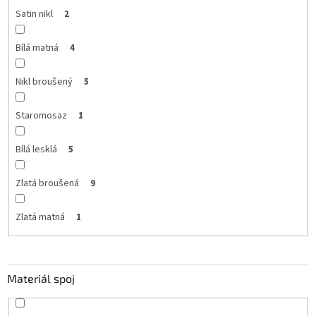
Satin nikl
2
Bílá matná
4
Nikl broušený
5
Staromosaz
1
Bílá lesklá
5
Zlatá broušená
9
Zlatá matná
1
Materiál spoj