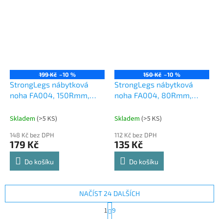
199 Kč
–10 %
150 Kč
–10 %
StrongLegs nábytková
StrongLegs nábytková
noha FA004, 150Rmm,
noha FA004, 80Rmm,
chrom matný
černá matná
Skladem
(
>5 KS
)
Skladem
(
>5 KS
)
148 Kč bez DPH
112 Kč bez DPH
179 Kč
135 Kč
Do košíku
Do košíku
NAČÍST 24 DALŠÍCH
S
1
9
t