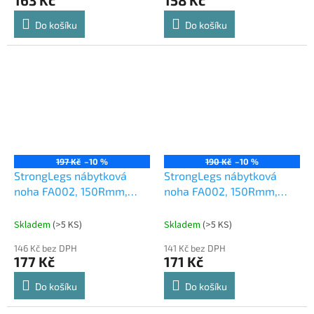
163 Kč
158 Kč
Do košíku
Do košíku
197 Kč
–10 %
190 Kč
–10 %
StrongLegs nábytková
StrongLegs nábytková
noha FA002, 150Rmm,
noha FA002, 150Rmm,
černá matná
chrom matný
Skladem
(
>5 KS
)
Skladem
(
>5 KS
)
146 Kč bez DPH
141 Kč bez DPH
177 Kč
171 Kč
Do košíku
Do košíku