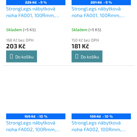
225 Kč
–9 %
201 Kč
–9 %
StrongLegs nábytková
StrongLegs nábytková
noha FA001, 100Rmm,
noha FA001, 100Rmm,
černá matná
chrom matný
Skladem
(
>5 KS
)
Skladem
(
>5 KS
)
168 Kč bez DPH
150 Kč bez DPH
203 Kč
181 Kč
Do košíku
Do košíku
159 Kč
–10 %
139 Kč
–10 %
StrongLegs nábytková
StrongLegs nábytková
noha FA002, 100Rmm,
noha FA002, 100Rmm,
černá matná
chrom matný