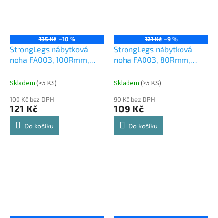
135 Kč
–10 %
121 Kč
–9 %
StrongLegs nábytková
StrongLegs nábytková
noha FA003, 100Rmm,
noha FA003, 80Rmm,
chrom matný/chrom
chrom matný/chrom
lesklý
lesklý
Skladem
(
>5 KS
)
Skladem
(
>5 KS
)
100 Kč bez DPH
90 Kč bez DPH
121 Kč
109 Kč
Do košíku
Do košíku