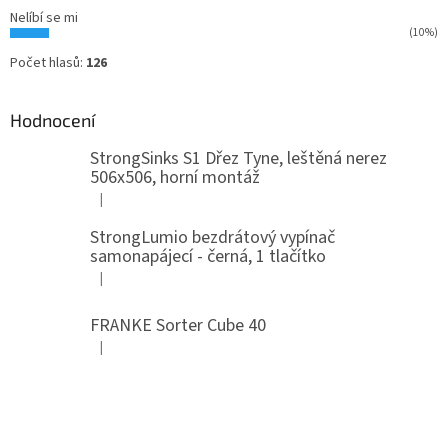
Nelíbí se mi
(10%)
Počet hlasů:
126
Hodnocení
StrongSinks S1 Dřez Tyne, leštěná nerez
506x506, horní montáž
|
Hodnocení produktu je 5 z 5 hvězdiček.
StrongLumio bezdrátový vypínač
samonapájecí - černá, 1 tlačítko
|
Hodnocení produktu je 4 z 5 hvězdiček.
FRANKE Sorter Cube 40
|
Hodnocení produktu je 3 z 5 hvězdiček.