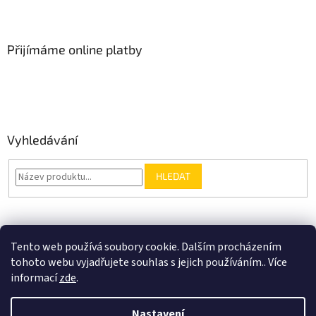
Přijímáme online platby
Vyhledávání
HLEDAT
Nákupní košík
Tento web používá soubory cookie. Dalším procházením
tohoto webu vyjadřujete souhlas s jejich používáním.. Více
0
KS /
0 KČ
informací
zde
.
Nastavení