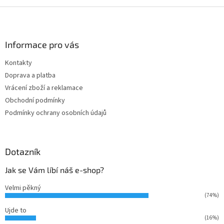
Z
á
p
a
Informace pro vás
t
Kontakty
í
Doprava a platba
Vrácení zboží a reklamace
Obchodní podmínky
Podmínky ochrany osobních údajů
Dotazník
Jak se Vám líbí náš e-shop?
Velmi pěkný
(74%)
Ujde to
(16%)