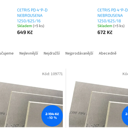
CETRIS PD 4*P-D
CETRIS PD 4*P-D
NEBROUSENA
NEBROUSENA
1250/625/16
1250/625/18
Skladem
(
>5 ks
)
Skladem
(
>5 ks
)
649 Kč
672 Kč
učujeme
Nejlevnější
Nejdražší
Nejprodávanější
Abecedně
Kód:
109771
Kó
2 194 Kč
2
–10 %