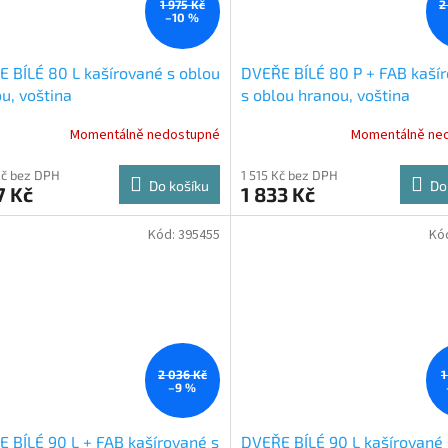
1 975 Kč
2
–10 %
 BÍLÉ 80 L kašírované s oblou
DVEŘE BÍLÉ 80 P + FAB kaší
u, voština
s oblou hranou, voština
Momentálně nedostupné
Momentálně ne
Kč bez DPH
1 515 Kč bez DPH
Do košíku
Do
7 Kč
1 833 Kč
Kód:
395455
Kó
2 036 Kč
1
–9 %
 BÍLÉ 90 L + FAB kašírované s
DVEŘE BÍLÉ 90 L kašírované 