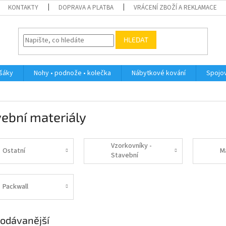
KONTAKTY
DOPRAVA A PLATBA
VRÁCENÍ ZBOŽÍ A REKLAMACE
HLEDAT
ěšáky
Nohy • podnože • kolečka
Nábytkové kování
Spojov
ební materiály
Vzorkovníky -
Ostatní
M
Stavební
materiály
Packwall
odávanější