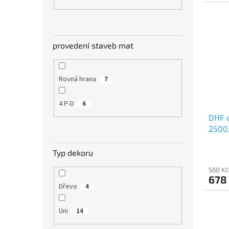
provedení staveb mat
Rovná hrana
7
4 P-D
6
DHF d
2500
Typ dekoru
560 Kč
678
Dřevo
4
Uni
14