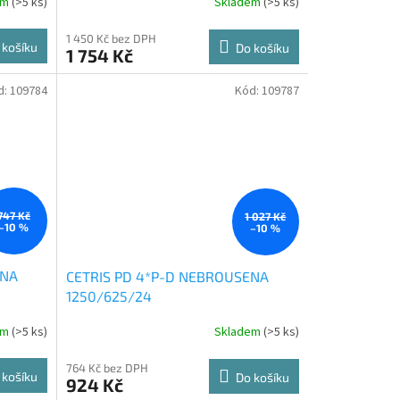
em
(
>5 ks
)
Skladem
(
>5 ks
)
1 450 Kč bez DPH
 košíku
Do košíku
1 754 Kč
d:
109784
Kód:
109787
747 Kč
1 027 Kč
–10 %
–10 %
ENA
CETRIS PD 4*P-D NEBROUSENA
1250/625/24
em
(
>5 ks
)
Skladem
(
>5 ks
)
764 Kč bez DPH
 košíku
Do košíku
924 Kč