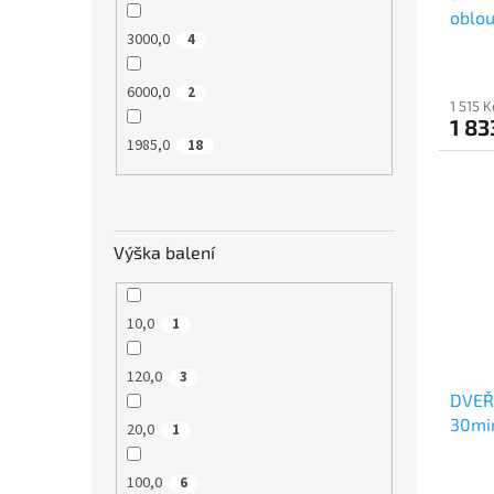
oblou
3000,0
4
6000,0
2
1 515 
1 83
1985,0
18
Výška balení
10,0
1
120,0
3
DVEŘE
30mi
20,0
1
100,0
6