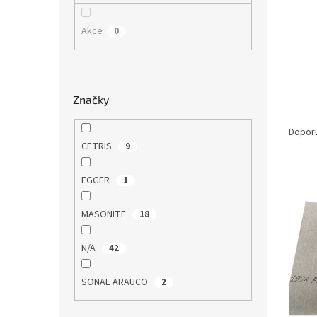
n
e
Akce
0
l
Značky
Ř
a
Dopor
z
CETRIS
9
e
V
n
EGGER
1
ý
í
p
p
MASONITE
18
i
r
s
o
N/A
42
p
d
r
u
SONAE ARAUCO
2
o
k
d
t