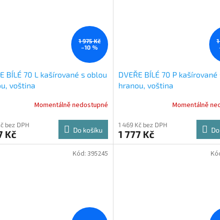
1 975 Kč
1
–10 %
 BÍLÉ 70 L kašírované s oblou
DVEŘE BÍLÉ 70 P kašírované 
u, voština
hranou, voština
Momentálně nedostupné
Momentálně ne
Kč bez DPH
1 469 Kč bez DPH
Do košíku
Do
7 Kč
1 777 Kč
Kód:
395245
Kó