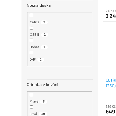
Nosná deska
2 679 
3 24
Cetris
9
OSB III
2
Hobra
1
DHF
1
CETR
Orientace kování
1250
Pravá
8
536 Kč
649
Levá
10