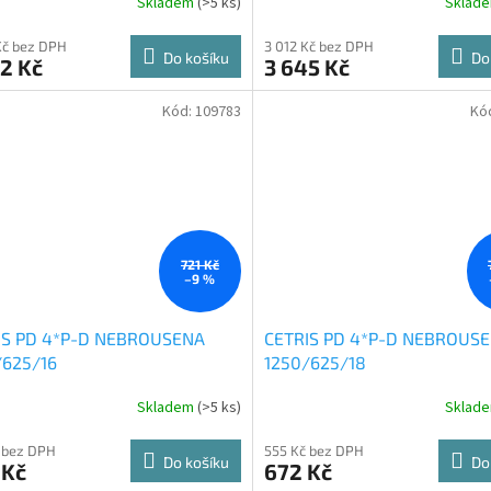
Skladem
(
>5 ks
)
Sklad
Kč bez DPH
3 012 Kč bez DPH
Do košíku
Do
2 Kč
3 645 Kč
Kód:
109783
Kó
721 Kč
–9 %
IS PD 4*P-D NEBROUSENA
CETRIS PD 4*P-D NEBROUS
/625/16
1250/625/18
Skladem
(
>5 ks
)
Sklad
 bez DPH
555 Kč bez DPH
Do košíku
Do
 Kč
672 Kč