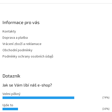
Z
á
p
a
Informace pro vás
t
Kontakty
í
Doprava a platba
Vrácení zboží a reklamace
Obchodní podmínky
Podmínky ochrany osobních údajů
Dotazník
Jak se Vám líbí náš e-shop?
Velmi pěkný
(74%)
Ujde to
(16%)