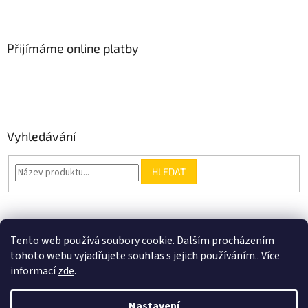
Přijímáme online platby
Vyhledávání
HLEDAT
Nákupní košík
Tento web používá soubory cookie. Dalším procházením
tohoto webu vyjadřujete souhlas s jejich používáním.. Více
0
KS /
0 KČ
informací
zde
.
Nastavení