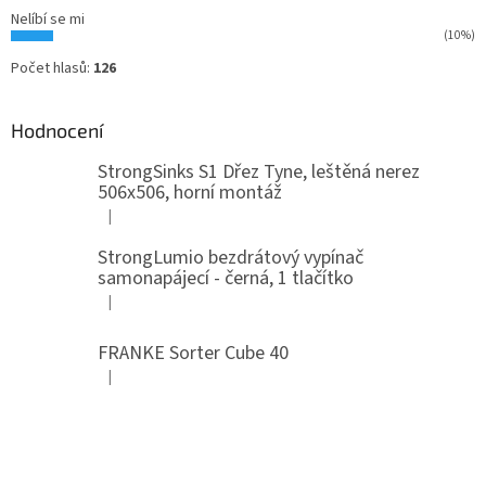
Nelíbí se mi
(10%)
Počet hlasů:
126
Hodnocení
StrongSinks S1 Dřez Tyne, leštěná nerez
506x506, horní montáž
|
Hodnocení produktu je 5 z 5 hvězdiček.
StrongLumio bezdrátový vypínač
samonapájecí - černá, 1 tlačítko
|
Hodnocení produktu je 4 z 5 hvězdiček.
FRANKE Sorter Cube 40
|
Hodnocení produktu je 3 z 5 hvězdiček.