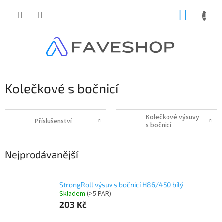
Přejít
NÁKUP
na
obsah
KOŠÍK
Kolečkové s bočnicí
Kolečkové výsuvy
Příslušenství
s bočnicí
Nejprodávanější
StrongRoll výsuv s bočnicí H86/450 bílý
Skladem
(
>5 PAR
)
203 Kč