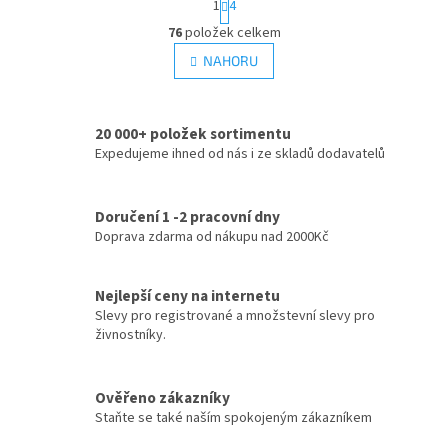
1
4
t
O
r
76
položek celkem
v
á
l
NAHORU
n
á
k
d
o
v
a
á
20 000+ položek sortimentu
c
n
Expedujeme ihned od nás i ze skladů dodavatelů
í
í
p
r
v
Doručení 1 -2 pracovní dny
k
Doprava zdarma od nákupu nad 2000Kč
y
v
ý
Nejlepší ceny na internetu
p
Slevy pro registrované a množstevní slevy pro
i
živnostníky.
s
u
Ověřeno zákazníky
Staňte se také naším spokojeným zákazníkem