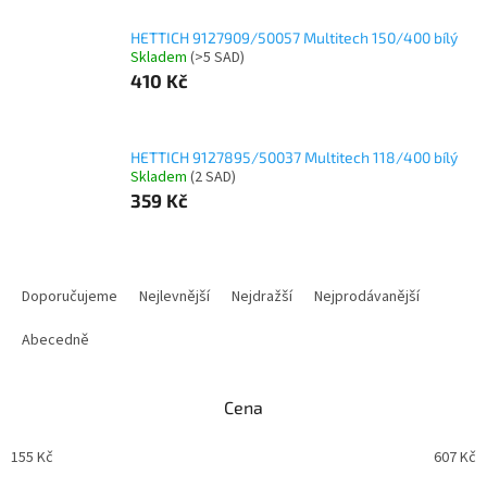
HETTICH 9127909/50057 Multitech 150/400 bílý
Skladem
(
>5 SAD
)
410 Kč
HETTICH 9127895/50037 Multitech 118/400 bílý
Skladem
(
2 SAD
)
359 Kč
Ř
a
Doporučujeme
Nejlevnější
Nejdražší
Nejprodávanější
z
e
Abecedně
n
í
Cena
p
r
155
Kč
607
Kč
o
d