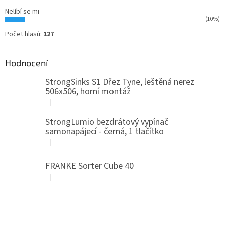
Nelíbí se mi
(10%)
Počet hlasů:
127
Hodnocení
StrongSinks S1 Dřez Tyne, leštěná nerez
506x506, horní montáž
|
Hodnocení produktu je 5 z 5 hvězdiček.
StrongLumio bezdrátový vypínač
samonapájecí - černá, 1 tlačítko
|
Hodnocení produktu je 4 z 5 hvězdiček.
FRANKE Sorter Cube 40
|
Hodnocení produktu je 3 z 5 hvězdiček.