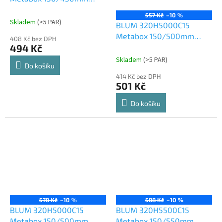
R901 bílý
557 Kč
–10 %
Skladem
(
>5 PAR
)
BLUM 320H5000C15
Metabox 150/500mm
408 Kč bez DPH
494 Kč
R901 bílý
Skladem
(
>5 PAR
)
Do košíku
414 Kč bez DPH
501 Kč
Do košíku
578 Kč
–10 %
588 Kč
–10 %
BLUM 320H5000C15
BLUM 320H5500C15
Metabox 150/500mm
Metabox 150/550mm