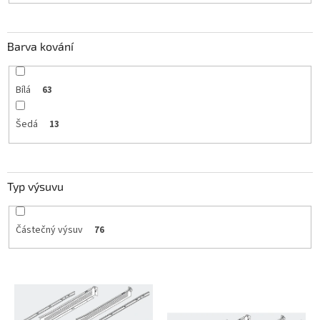
Barva kování
Bílá
63
Šedá
13
Typ výsuvu
Částečný výsuv
76
V
ý
p