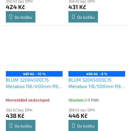
350 Kč bez DPH
356 Kč bez DPH
424 Kč
431 Kč
Do košíku
Do košíku
487 Kč
–10 %
495 Kč
–9 %
BLUM 320K4500C15
BLUM 320K5000C15
Metabox 118/450mm R901
Metabox 118/500mm R901
bílý
bílý
Momentálně nedostupné
Skladem
(
>5 PAR
)
362 Kč bez DPH
369 Kč bez DPH
438 Kč
446 Kč
Do košíku
Do košíku