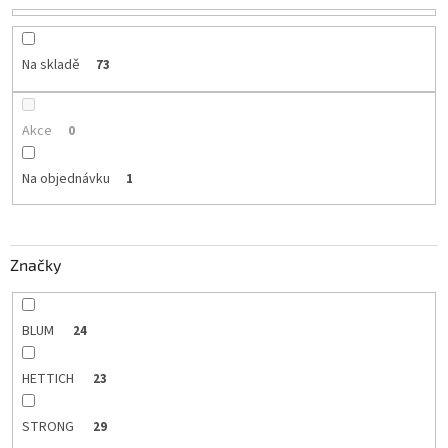
u
k
t
Na skladě
73
ů
Akce
0
Na objednávku
1
Značky
BLUM
24
HETTICH
23
STRONG
29