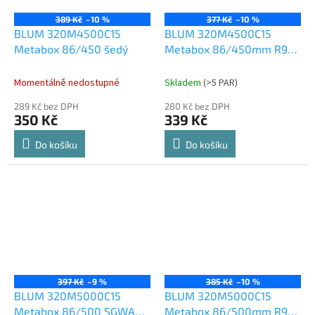
389 Kč
–10 %
377 Kč
–10 %
BLUM 320M4500C15
BLUM 320M4500C15
Metabox 86/450 šedý
Metabox 86/450mm R901
bílý
Momentálně nedostupné
Skladem
(
>5 PAR
)
289 Kč bez DPH
280 Kč bez DPH
350 Kč
339 Kč
Do košíku
Do košíku
397 Kč
–9 %
385 Kč
–10 %
BLUM 320M5000C15
BLUM 320M5000C15
Metabox 86/500 SGWA
Metabox 86/500mm R901