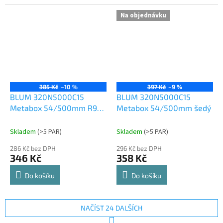
Na objednávku
385 Kč
–10 %
397 Kč
–9 %
BLUM 320N5000C15
BLUM 320N5000C15
Metabox 54/500mm R901
Metabox 54/500mm šedý
bílý
Skladem
(
>5 PAR
)
Skladem
(
>5 PAR
)
286 Kč bez DPH
296 Kč bez DPH
346 Kč
358 Kč
Do košíku
Do košíku
NAČÍST 24 DALŠÍCH
S