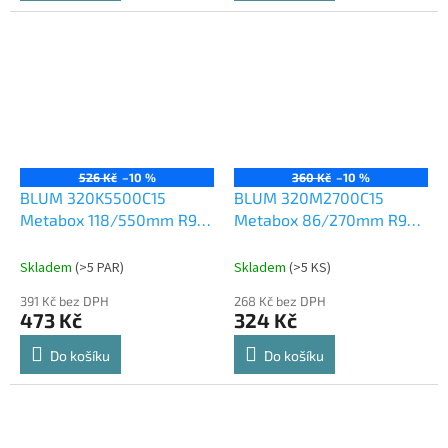
526 Kč
–10 %
360 Kč
–10 %
BLUM 320K5500C15
BLUM 320M2700C15
Metabox 118/550mm R901
Metabox 86/270mm R901
bílý
bílý
Skladem
(
>5 PAR
)
Skladem
(
>5 KS
)
391 Kč bez DPH
268 Kč bez DPH
473 Kč
324 Kč
Do košíku
Do košíku