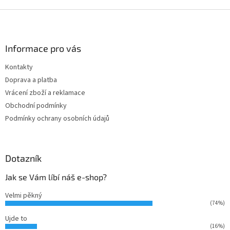
Z
á
p
a
Informace pro vás
t
Kontakty
í
Doprava a platba
Vrácení zboží a reklamace
Obchodní podmínky
Podmínky ochrany osobních údajů
Dotazník
Jak se Vám líbí náš e-shop?
Velmi pěkný
(74%)
Ujde to
(16%)