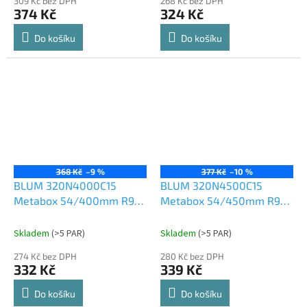
309 Kč bez DPH
268 Kč bez DPH
374 Kč
324 Kč
Do košíku
Do košíku
368 Kč
–9 %
377 Kč
–10 %
BLUM 320N4000C15
BLUM 320N4500C15
Metabox 54/400mm R901
Metabox 54/450mm R901
bílý
bílý
Skladem
(
>5 PAR
)
Skladem
(
>5 PAR
)
274 Kč bez DPH
280 Kč bez DPH
332 Kč
339 Kč
Do košíku
Do košíku