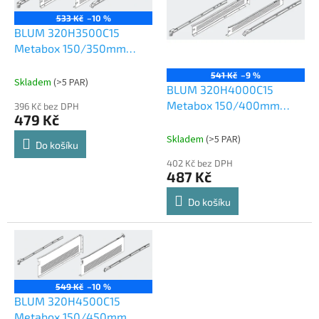
i
533 Kč
–10 %
s
BLUM 320H3500C15
p
Metabox 150/350mm
r
R901 bílý
o
541 Kč
–9 %
Skladem
(
>5 PAR
)
d
BLUM 320H4000C15
u
Metabox 150/400mm
396 Kč bez DPH
479 Kč
k
R901 bílý
t
Skladem
(
>5 PAR
)
Do košíku
ů
402 Kč bez DPH
487 Kč
Do košíku
549 Kč
–10 %
BLUM 320H4500C15
Metabox 150/450mm