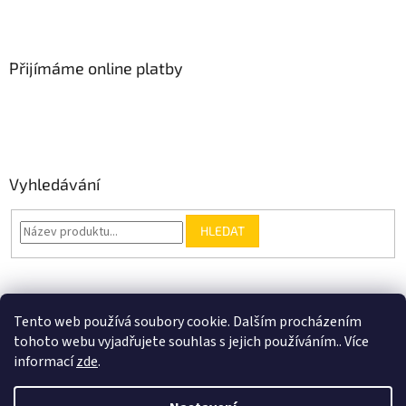
Přijímáme online platby
Vyhledávání
HLEDAT
Nákupní košík
Tento web používá soubory cookie. Dalším procházením
tohoto webu vyjadřujete souhlas s jejich používáním.. Více
0
KS /
0 KČ
informací
zde
.