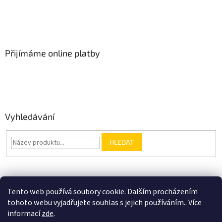
Přijímáme online platby
Vyhledávání
HLEDAT
Nákupní košík
Tento web používá soubory cookie. Dalším procházením
tohoto webu vyjadřujete souhlas s jejich používáním.. Více
0
KS /
0 KČ
informací
zde
.