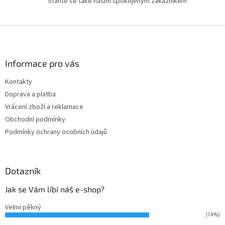
u
Staňte se také naším spokojeným zákazníkem
Z
á
p
a
Informace pro vás
t
Kontakty
í
Doprava a platba
Vrácení zboží a reklamace
Obchodní podmínky
Podmínky ochrany osobních údajů
Dotazník
Jak se Vám líbí náš e-shop?
Velmi pěkný
(74%)