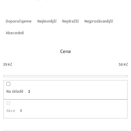
Ř
a
Doporučujeme
Nejlevnější
Nejdražší
Nejprodávanější
z
e
Abecedně
n
í
Cena
p
r
39
Kč
56
Kč
o
d
u
k
t
Na skladě
1
ů
Akce
0