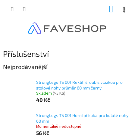
Přejít
NÁKUP
na
obsah
KOŠÍK
Příslušenství
Nejprodávanější
StrongLegs TS 001 Rektif. šroub s vložkou pro
stolové nohy průměr 60 mm černý
Skladem
(
>5 KS
)
40 Kč
StrongLegs TS 001 Horní příruba pro kulaté nohy
60 mm
Momentálně nedostupné
56 Kč