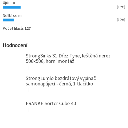
Ujde to
(16%)
Nelíbí se mi
(10%)
Počet hlasů:
127
Hodnocení
StrongSinks S1 Dřez Tyne, leštěná nerez
506x506, horní montáž
|
Hodnocení produktu je 5 z 5 hvězdiček.
StrongLumio bezdrátový vypínač
samonapájecí - černá, 1 tlačítko
|
Hodnocení produktu je 4 z 5 hvězdiček.
FRANKE Sorter Cube 40
|
Hodnocení produktu je 3 z 5 hvězdiček.