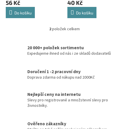
56 Kč
40 Kč
Do košíku
Do košíku
2
položek celkem
O
v
l
20 000+ položek sortimentu
á
d
Expedujeme ihned od nás i ze skladů dodavatelů
a
c
í
Doručení 1 -2 pracovní dny
p
Doprava zdarma od nákupu nad 2000Kč
r
v
k
Nejlepší ceny na internetu
y
Slevy pro registrované a množstevní slevy pro
v
živnostníky.
ý
p
i
Ověřeno zákazníky
s