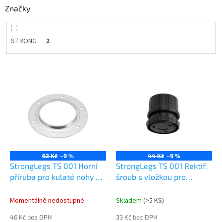
Značky
STRONG
2
V
ý
p
i
s
p
r
o
62 Kč
–9 %
44 Kč
–9 %
d
StrongLegs TS 001 Horní
StrongLegs TS 001 Rektif.
u
příruba pro kulaté nohy 60
šroub s vložkou pro
k
mm
stolové nohy průměr 60
t
mm černý
Momentálně nedostupné
Skladem
(
>5 KS
)
ů
46 Kč bez DPH
33 Kč bez DPH