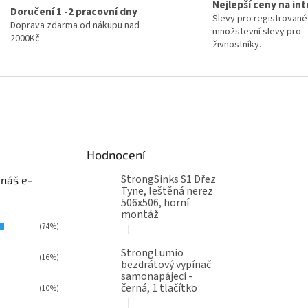
Nejlepší ceny na in
Doručení 1 -2 pracovní dny
Slevy pro registrované
Doprava zdarma od nákupu nad
množstevní slevy pro
2000Kč
živnostníky.
Hodnocení
StrongSinks S1 Dřez
 náš e-
Tyne, leštěná nerez
506x506, horní
montáž
(74%)
|
Hodnocení produktu je 5 z 5 hvězdiček.
StrongLumio
(16%)
bezdrátový vypínač
samonapájecí -
černá, 1 tlačítko
(10%)
|
Hodnocení produktu je 4 z 5 hvězdiček.