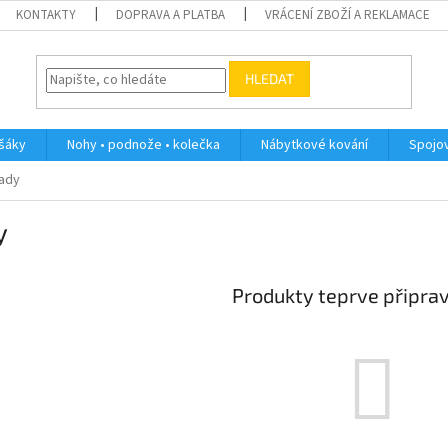
KONTAKTY
DOPRAVA A PLATBA
VRÁCENÍ ZBOŽÍ A REKLAMACE
HLEDAT
ěšáky
Nohy • podnože • kolečka
Nábytkové kování
Spojov
ady
y
Produkty teprve připra