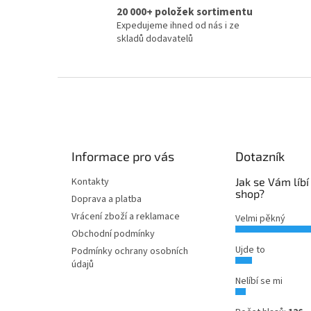
20 000+ položek sortimentu
Expedujeme ihned od nás i ze
skladů dodavatelů
Z
á
p
a
t
Informace pro vás
Dotazník
í
Kontakty
Jak se Vám líbí
shop?
Doprava a platba
Vrácení zboží a reklamace
Velmi pěkný
Obchodní podmínky
Ujde to
Podmínky ochrany osobních
údajů
Nelíbí se mi