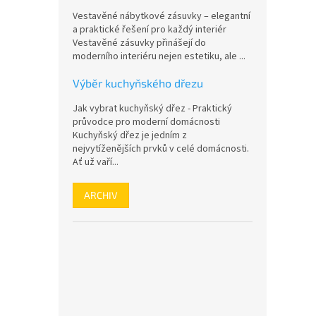
n
Vestavěné nábytkové zásuvky – elegantní
e
a praktické řešení pro každý interiér
l
Vestavěné zásuvky přinášejí do
moderního interiéru nejen estetiku, ale ...
Výběr kuchyňského dřezu
Jak vybrat kuchyňský dřez - Praktický
průvodce pro moderní domácnosti
Kuchyňský dřez je jedním z
nejvytíženějších prvků v celé domácnosti.
Ať už vaří...
ARCHIV