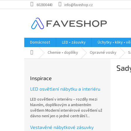
Přejít
602800440
info@faveshop.cz
na
obsah
Domácnost
LED • zásuvky
Úchytky • kliky • v
Domů
Chemie • doplňky
Opravné vosky
S
P
Sad
o
s
Inspirace
t
r
LED osvětlení nábytku a interiéru
a
LED osvětlení v interiéru – rozdíly mezi
n
hlavním, doplňkovým a ambientním
n
světlem Moderní interiérové osvětlení už
í
dávno není jen o jedné centrální l...
p
a
Vestavěné nábytkové zásuvky