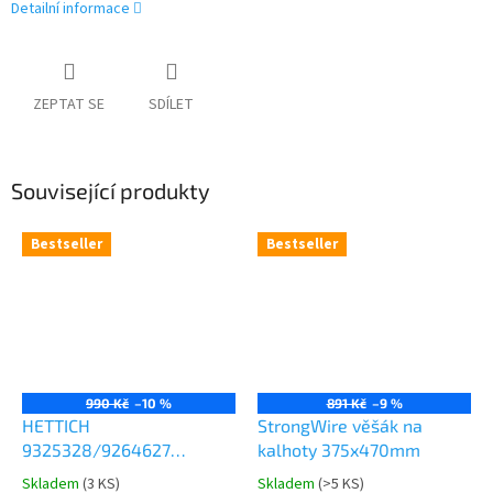
Detailní informace
ZEPTAT SE
SDÍLET
Související produkty
Bestseller
Bestseller
990 Kč
–10 %
891 Kč
–9 %
HETTICH
StrongWire věšák na
9325328/9264627
kalhoty 375x470mm
Comfort Spin 360° otočná
Skladem
(
3 KS
)
Skladem
(
>5 KS
)
Průměrné
Průměrné