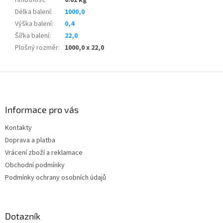
Délka balení
:
1000,0
Výška balení
:
0,4
Šířka balení
:
22,0
Plošný rozměr
:
1000,0 x 22,0
Z
á
p
a
Informace pro vás
t
Kontakty
í
Doprava a platba
Vrácení zboží a reklamace
Obchodní podmínky
Podmínky ochrany osobních údajů
Dotazník