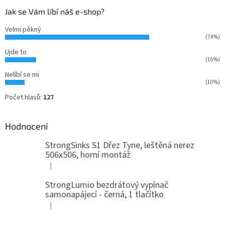
Jak se Vám líbí náš e-shop?
Velmi pěkný
(74%)
Ujde to
(16%)
Nelíbí se mi
(10%)
Počet hlasů:
127
Hodnocení
StrongSinks S1 Dřez Tyne, leštěná nerez
506x506, horní montáž
|
Hodnocení produktu je 5 z 5 hvězdiček.
StrongLumio bezdrátový vypínač
samonapájecí - černá, 1 tlačítko
|
Hodnocení produktu je 4 z 5 hvězdiček.