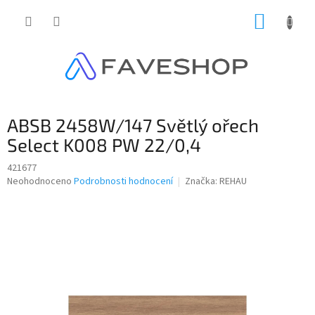
Přejít
NÁKUP
na
obsah
KOŠÍK
ABSB 2458W/147 Světlý ořech
Select K008 PW 22/0,4
421677
Průměrné
Neohodnoceno
Podrobnosti hodnocení
Značka:
REHAU
hodnocení
produktu
je
0,0
z
5
hvězdiček.