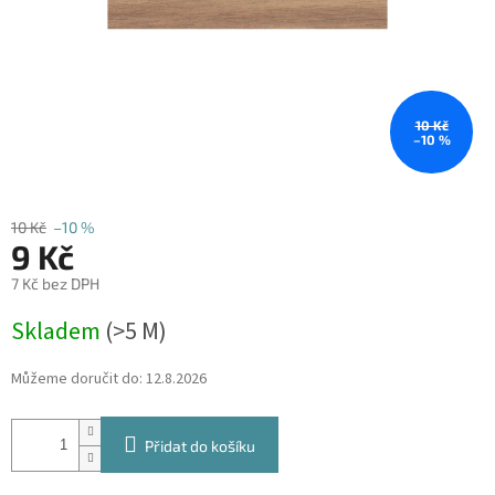
10 Kč
–10 %
10 Kč
–10 %
9 Kč
7 Kč bez DPH
Měrná
Skladem
(
>5 M
)
cena:
Můžeme doručit do:
12.8.2026
Přidat do košíku