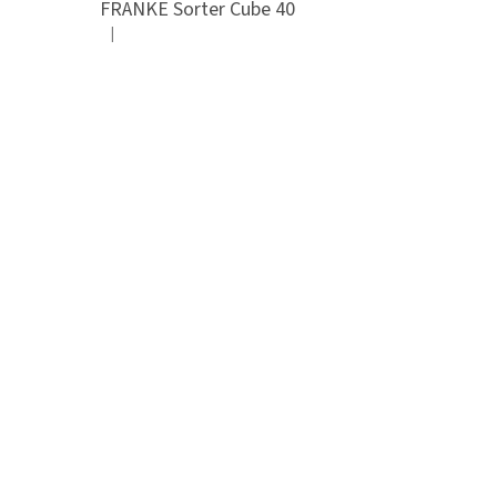
FRANKE Sorter Cube 40
|
Hodnocení produktu je 3 z 5 hvězdiček.