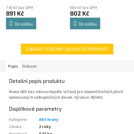
police 8kg
hodnocení
hodnocení
736 Kč bez DPH
663 Kč bez DPH
produktu
produktu
891 Kč
802 Kč
je
je
4,8
4,8
Do košíku
Do košíku
z
z
5
5
hvězdiček.
hvězdiček.
ZOBRAZIT VŠECHNY SOUVISEJÍCÍ PRODUKTY
Popis
Diskuze
Detailní popis produktu
Hrana ABS bez nánosu lepidla. Určená pro olepení bočních ploch
laminovaných velkoplošných desek. Výrobce: REHAU.
Doplňkové parametry
Kategorie
:
ABS hrany
Záruka
:
2 roky
Hmotnost
:
0.01 kg