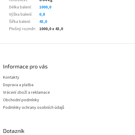
Délka balení
:
1000,0
Výška balení
:
0,8
Šířka balení
:
43,0
Plošný rozměr
:
1000,0 x 43,0
Z
á
p
a
Informace pro vás
t
Kontakty
í
Doprava a platba
Vrácení zboží a reklamace
Obchodní podmínky
Podmínky ochrany osobních údajů
Dotazník