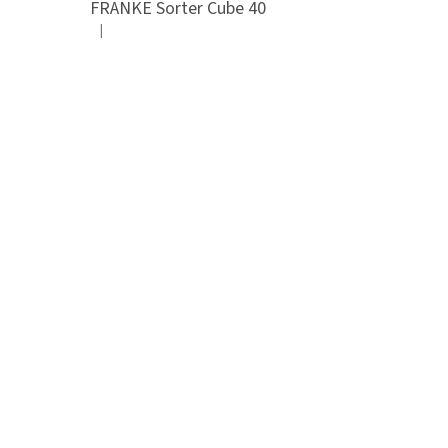
FRANKE Sorter Cube 40
|
Hodnocení produktu je 3 z 5 hvězdiček.