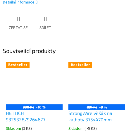
Detailní informace
ZEPTAT SE
SDÍLET
Související produkty
Bestseller
Bestseller
990 Kč
–10 %
891 Kč
–9 %
HETTICH
StrongWire věšák na
9325328/9264627
kalhoty 375x470mm
Comfort Spin 360° otočná
Skladem
(
3 KS
)
Skladem
(
>5 KS
)
Průměrné
Průměrné