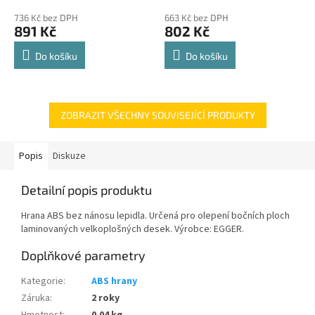
police 8kg
hodnocení
hodnocení
736 Kč bez DPH
663 Kč bez DPH
produktu
produktu
891 Kč
802 Kč
je
je
4,8
4,8
Do košíku
Do košíku
z
z
5
5
hvězdiček.
hvězdiček.
ZOBRAZIT VŠECHNY SOUVISEJÍCÍ PRODUKTY
Popis
Diskuze
Detailní popis produktu
Hrana ABS bez nánosu lepidla. Určená pro olepení bočních ploch
laminovaných velkoplošných desek. Výrobce: EGGER.
Doplňkové parametry
Kategorie
:
ABS hrany
Záruka
:
2 roky
Hmotnost
:
0.04 kg