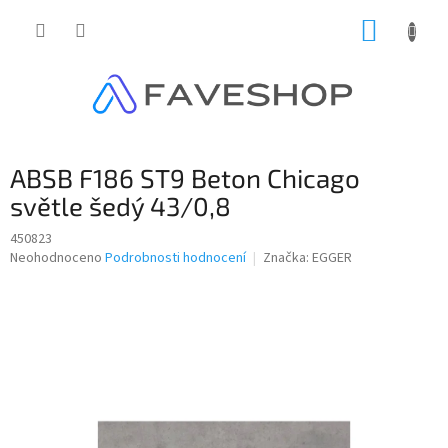
Přejít
NÁKUP
na
obsah
KOŠÍK
ABSB F186 ST9 Beton Chicago
světle šedý 43/0,8
450823
Průměrné
Neohodnoceno
Podrobnosti hodnocení
Značka:
EGGER
hodnocení
produktu
je
0,0
z
5
hvězdiček.