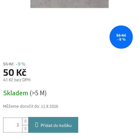
55 Kč
–9 %
55 Kč
–9 %
50 Kč
41 Kč bez DPH
Měrná
Skladem
(
>5 M
)
cena:
Můžeme doručit do:
11.8.2026
Přidat do košíku