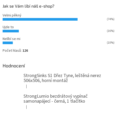
Jak se Vám líbí náš e-shop?
Velmi pěkný
(74%)
Ujde to
(16%)
Nelíbí se mi
(10%)
Počet hlasů:
126
Hodnocení
StrongSinks S1 Dřez Tyne, leštěná nerez
506x506, horní montáž
|
Hodnocení produktu je 5 z 5 hvězdiček.
StrongLumio bezdrátový vypínač
samonapájecí - černá, 1 tlačítko
|
Hodnocení produktu je 4 z 5 hvězdiček.