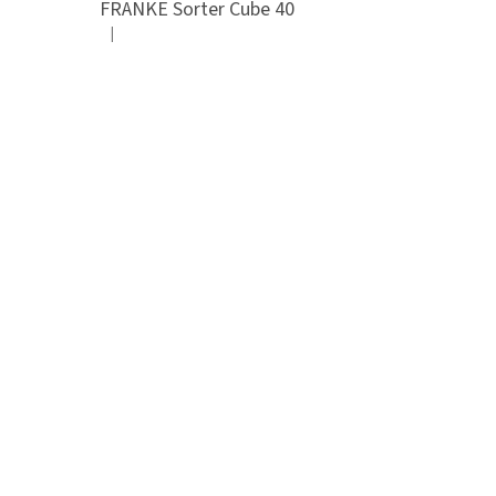
FRANKE Sorter Cube 40
|
Hodnocení produktu je 3 z 5 hvězdiček.