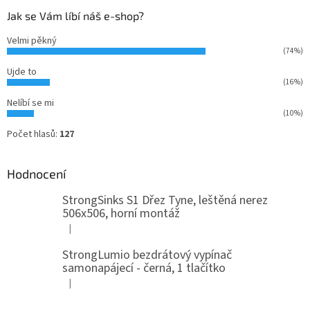
Jak se Vám líbí náš e-shop?
Velmi pěkný
(74%)
Ujde to
(16%)
Nelíbí se mi
(10%)
Počet hlasů:
127
Hodnocení
StrongSinks S1 Dřez Tyne, leštěná nerez
506x506, horní montáž
|
Hodnocení produktu je 5 z 5 hvězdiček.
StrongLumio bezdrátový vypínač
samonapájecí - černá, 1 tlačítko
|
Hodnocení produktu je 4 z 5 hvězdiček.