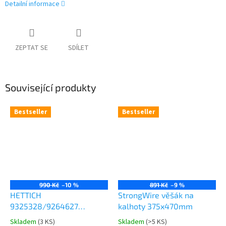
Detailní informace
ZEPTAT SE
SDÍLET
Související produkty
Bestseller
Bestseller
990 Kč
–10 %
891 Kč
–9 %
HETTICH
StrongWire věšák na
9325328/9264627
kalhoty 375x470mm
Comfort Spin 360° otočná
Skladem
(
3 KS
)
Skladem
(
>5 KS
)
Průměrné
Průměrné