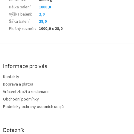
Délka balení
:
1000,0
Výška balení
:
2,0
Šířka balení
:
28,0
Plošný rozměr
:
1000,0 x 28,0
Z
á
p
a
Informace pro vás
t
Kontakty
í
Doprava a platba
Vrácení zboží a reklamace
Obchodní podmínky
Podmínky ochrany osobních údajů
Dotazník