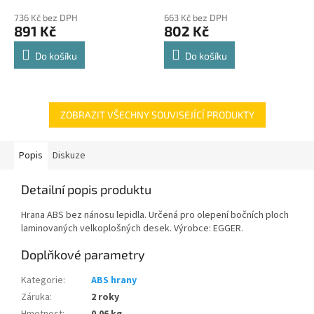
police 8kg
hodnocení
hodnocení
736 Kč bez DPH
663 Kč bez DPH
produktu
produktu
891 Kč
802 Kč
je
je
4,8
4,8
Do košíku
Do košíku
z
z
5
5
hvězdiček.
hvězdiček.
ZOBRAZIT VŠECHNY SOUVISEJÍCÍ PRODUKTY
Popis
Diskuze
Detailní popis produktu
Hrana ABS bez nánosu lepidla. Určená pro olepení bočních ploch
laminovaných velkoplošných desek. Výrobce: EGGER.
Doplňkové parametry
Kategorie
:
ABS hrany
Záruka
:
2 roky
Hmotnost
:
0.06 kg