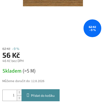
62 Kč
–9 %
62 Kč
–9 %
56 Kč
46 Kč bez DPH
Měrná
Skladem
(
>5 M
)
cena:
Můžeme doručit do:
12.8.2026
Přidat do košíku