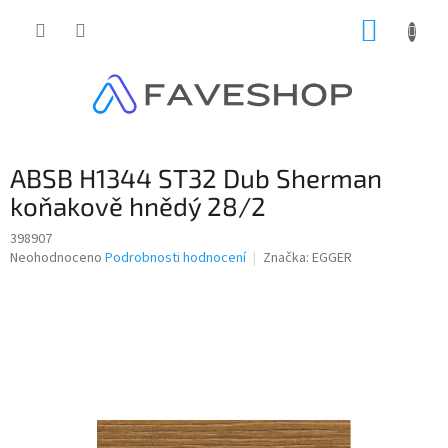
Přejít
NÁKUP
na
obsah
KOŠÍK
ABSB H1344 ST32 Dub Sherman
koňakově hnědý 28/2
398907
Průměrné
Neohodnoceno
Podrobnosti hodnocení
Značka:
EGGER
hodnocení
produktu
je
0,0
z
5
hvězdiček.