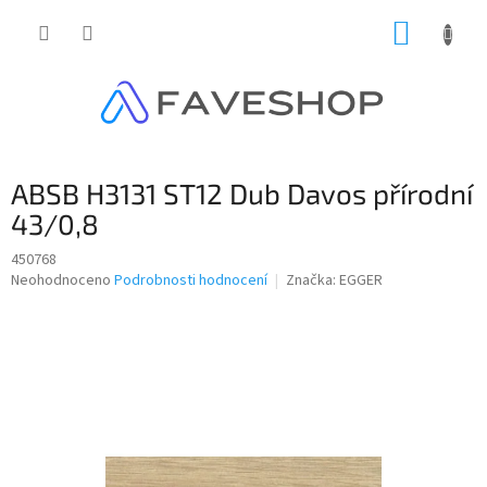
Přejít
NÁKUP
na
obsah
KOŠÍK
ABSB H3131 ST12 Dub Davos přírodní
43/0,8
450768
Průměrné
Neohodnoceno
Podrobnosti hodnocení
Značka:
EGGER
hodnocení
produktu
je
0,0
z
5
hvězdiček.