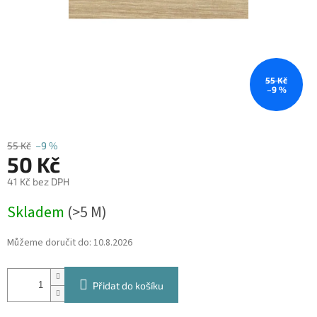
55 Kč
–9 %
55 Kč
–9 %
50 Kč
41 Kč bez DPH
Měrná
Skladem
(
>5 M
)
cena:
Můžeme doručit do:
10.8.2026
Přidat do košíku