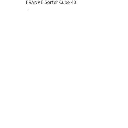
FRANKE Sorter Cube 40
|
Hodnocení produktu je 3 z 5 hvězdiček.