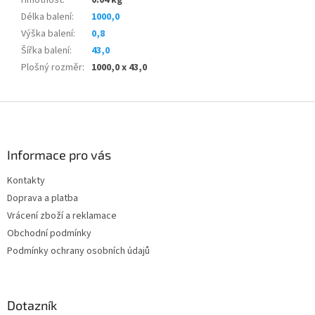
Délka balení
:
1000,0
Výška balení
:
0,8
Šířka balení
:
43,0
Plošný rozměr
:
1000,0 x 43,0
Z
á
p
a
Informace pro vás
t
Kontakty
í
Doprava a platba
Vrácení zboží a reklamace
Obchodní podmínky
Podmínky ochrany osobních údajů
Dotazník