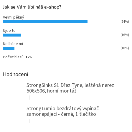
Jak se Vám líbí náš e-shop?
Velmi pěkný
(74%)
Ujde to
(16%)
Nelíbí se mi
(10%)
Počet hlasů:
126
Hodnocení
StrongSinks S1 Dřez Tyne, leštěná nerez
506x506, horní montáž
|
Hodnocení produktu je 5 z 5 hvězdiček.
StrongLumio bezdrátový vypínač
samonapájecí - černá, 1 tlačítko
|
Hodnocení produktu je 4 z 5 hvězdiček.