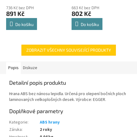
police 8kg
hodnocení
hodnocení
736 Kč bez DPH
663 Kč bez DPH
produktu
produktu
891 Kč
802 Kč
je
je
4,8
4,8
Do košíku
Do košíku
z
z
5
5
hvězdiček.
hvězdiček.
ZOBRAZIT VŠECHNY SOUVISEJÍCÍ PRODUKTY
Popis
Diskuze
Detailní popis produktu
Hrana ABS bez nánosu lepidla. Určená pro olepení bočních ploch
laminovaných velkoplošných desek. Výrobce: EGGER.
Doplňkové parametry
Kategorie
:
ABS hrany
Záruka
:
2 roky
Hmotnost
:
0.04 kg