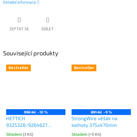
Detailní informace
ZEPTAT SE
SDÍLET
Související produkty
Bestseller
Bestseller
990 Kč
–10 %
891 Kč
–9 %
HETTICH
StrongWire věšák na
9325328/9264627
kalhoty 375x470mm
Comfort Spin 360° otočná
Skladem
(
3 KS
)
Skladem
(
>5 KS
)
Průměrné
Průměrné