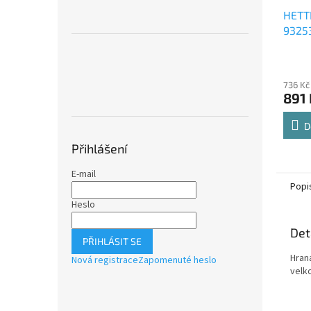
HETT
9325
Comfo
Průmě
polic
hodno
736 Kč
produ
891 
je
4,8
z
D
5
Přihlášení
hvězdi
E-mail
Popi
Heslo
Det
PŘIHLÁSIT SE
Hran
Nová registrace
Zapomenuté heslo
velk