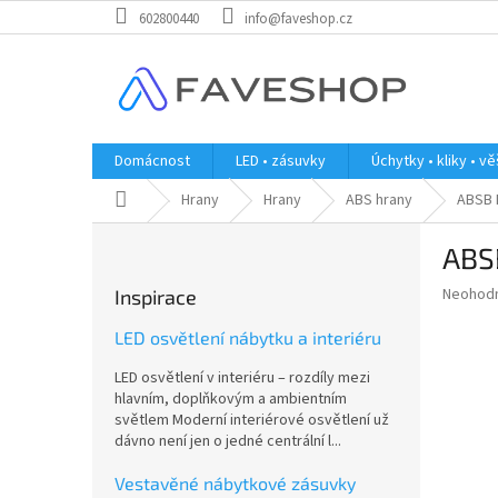
Přejít
602800440
info@faveshop.cz
na
obsah
Domácnost
LED • zásuvky
Úchytky • kliky • v
Domů
Hrany
Hrany
ABS hrany
ABSB 
P
ABS
o
s
Průměr
Neohod
Inspirace
t
hodnoce
r
produkt
LED osvětlení nábytku a interiéru
a
je
LED osvětlení v interiéru – rozdíly mezi
0,0
n
hlavním, doplňkovým a ambientním
z
n
světlem Moderní interiérové osvětlení už
5
í
dávno není jen o jedné centrální l...
hvězdič
p
a
Vestavěné nábytkové zásuvky