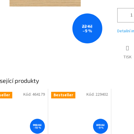
22 Kč
–9 %
Detailní 
TISK
sející produkty
Kód:
464179
Kód:
229402
seller
Bestseller
990 Kč
891 Kč
–10 %
–9 %