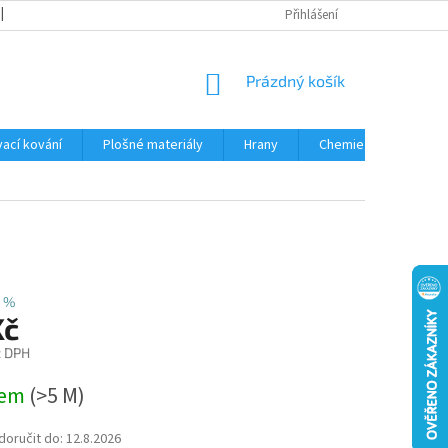
OBCHODNÍ PODMÍNKY
PODMÍNKY OCHRANY OSOBNÍCH ÚDAJŮ
Přihlášení
NÁKUPNÍ
Prázdný košík
KOŠÍK
ací kování
Plošné materiály
Hrany
Chemie • doplňky
 %
Kč
z DPH
dem
(
>5 M
)
oručit do:
12.8.2026