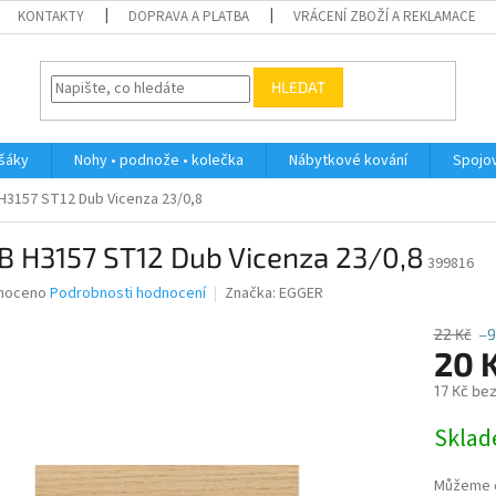
KONTAKTY
DOPRAVA A PLATBA
VRÁCENÍ ZBOŽÍ A REKLAMACE
HLEDAT
ěšáky
Nohy • podnože • kolečka
Nábytkové kování
Spojov
H3157 ST12 Dub Vicenza 23/0,8
B H3157 ST12 Dub Vicenza 23/0,8
399816
né
noceno
Podrobnosti hodnocení
Značka:
EGGER
ní
u
22 Kč
–9
20 
17 Kč be
Měrná
Skla
ek.
cena:
Můžeme d