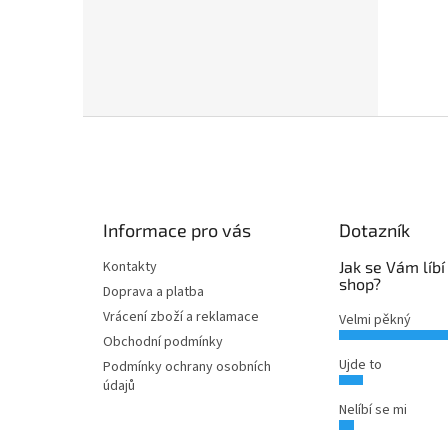
Z
á
p
a
t
Informace pro vás
Dotazník
í
Kontakty
Jak se Vám líbí
shop?
Doprava a platba
Vrácení zboží a reklamace
Velmi pěkný
Obchodní podmínky
Ujde to
Podmínky ochrany osobních
údajů
Nelíbí se mi