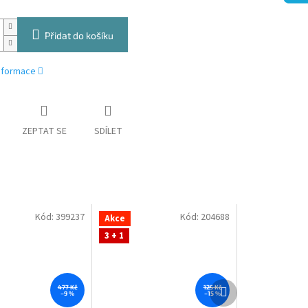
Přidat do košíku
informace
ZEPTAT SE
SDÍLET
Kód:
399237
Kód:
204688
Akce
3 + 1
Další
477 Kč
125 Kč
–9 %
–15 %
produkt