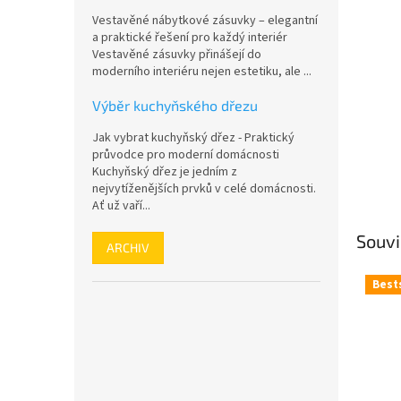
n
Vestavěné nábytkové zásuvky – elegantní
e
a praktické řešení pro každý interiér
l
Vestavěné zásuvky přinášejí do
moderního interiéru nejen estetiku, ale ...
Výběr kuchyňského dřezu
Jak vybrat kuchyňský dřez - Praktický
průvodce pro moderní domácnosti
Kuchyňský dřez je jedním z
nejvytíženějších prvků v celé domácnosti.
Ať už vaří...
Souvi
ARCHIV
Best