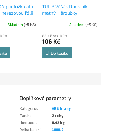
N podložka alu
TULIP Věšák Doris nikl
 nerezovou fólií
matný + šroubky
Skladem
(
>5 KS
)
Skladem
(
>5 KS
)
Průměrné
hodnocení
 DPH
88 Kč bez DPH
produktu
106 Kč
je
5,0
z
šíku
Do košíku
5
hvězdiček.
Doplňkové parametry
Kategorie
:
ABS hrany
Záruka
:
2 roky
Hmotnost
:
0.02 kg
Délka balení
:
1000,0