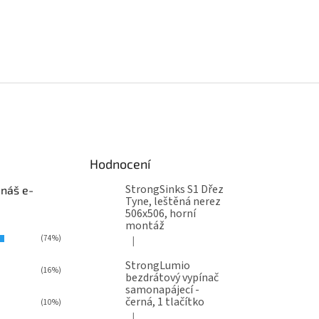
Hodnocení
StrongSinks S1 Dřez
 náš e-
Tyne, leštěná nerez
506x506, horní
montáž
(74%)
|
Hodnocení produktu je 5 z 5 hvězdiček.
StrongLumio
(16%)
bezdrátový vypínač
samonapájecí -
černá, 1 tlačítko
(10%)
|