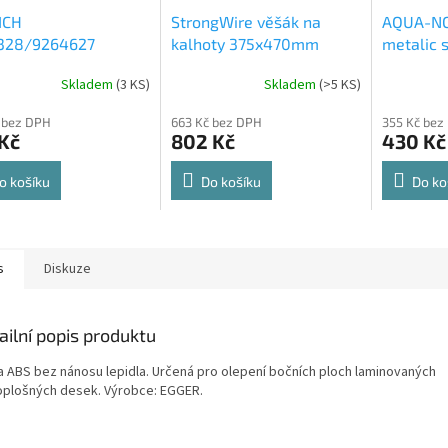
ICH
StrongWire věšák na
AQUA-NO
328/9264627
kalhoty 375x470mm
metalic s
rt Spin 360° otočná
564x500
Skladem
(
3 KS
)
Skladem
(
>5 KS
)
rné
Průměrné
Průměrné
e 8kg
cení
hodnocení
hodnocení
 bez DPH
663 Kč bez DPH
355 Kč bez
ktu
produktu
produktu
Kč
802 Kč
430 Kč
je
je
4,8
4,6
z
z
o košíku
Do košíku
Do ko
5
5
ček.
hvězdiček.
hvězdiček.
s
Diskuze
ailní popis produktu
a ABS bez nánosu lepidla. Určená pro olepení bočních ploch laminovaných
oplošných desek. Výrobce: EGGER.