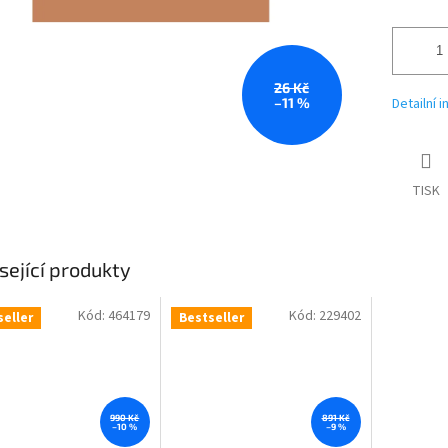
26 Kč
–11 %
Detailní 
TISK
sející produkty
Kód:
464179
Kód:
229402
seller
Bestseller
990 Kč
891 Kč
–10 %
–9 %