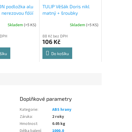
N podložka alu
TULIP Věšák Doris nikl
 nerezovou fólií
matný + šroubky
Skladem
(
>5 KS
)
Skladem
(
>5 KS
)
Průměrné
hodnocení
 DPH
88 Kč bez DPH
produktu
106 Kč
je
5,0
z
šíku
Do košíku
5
hvězdiček.
Doplňkové parametry
Kategorie
:
ABS hrany
Záruka
:
2 roky
Hmotnost
:
0.05 kg
Délka balení
:
1000,0