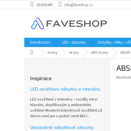
Přejít
602800440
info@faveshop.cz
na
obsah
Domácnost
LED • zásuvky
Úchytky • kliky • v
Domů
Hrany
Hrany
ABS hrany
ABSB 
P
ABS
o
s
Průměr
Neohod
Inspirace
t
hodnoce
r
produkt
LED osvětlení nábytku a interiéru
a
je
LED osvětlení v interiéru – rozdíly mezi
0,0
n
hlavním, doplňkovým a ambientním
z
n
světlem Moderní interiérové osvětlení už
5
í
dávno není jen o jedné centrální l...
hvězdič
p
a
Vestavěné nábytkové zásuvky