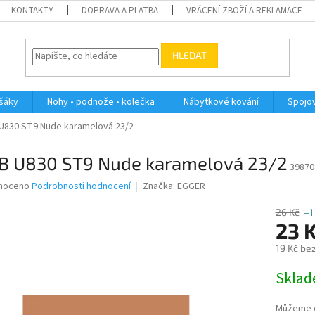
KONTAKTY
DOPRAVA A PLATBA
VRÁCENÍ ZBOŽÍ A REKLAMACE
HLEDAT
ěšáky
Nohy • podnože • kolečka
Nábytkové kování
Spojov
U830 ST9 Nude karamelová 23/2
B U830 ST9 Nude karamelová 23/2
39870
né
noceno
Podrobnosti hodnocení
Značka:
EGGER
ní
u
26 Kč
–1
23 
19 Kč be
Měrná
Skla
ek.
cena:
Můžeme d