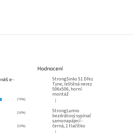
Hodnocení
StrongSinks S1 Dřez
 náš e-
Tyne, leštěná nerez
506x506, horní
montáž
(74%)
|
Hodnocení produktu je 5 z 5 hvězdiček.
StrongLumio
(16%)
bezdrátový vypínač
samonapájecí -
černá, 1 tlačítko
(10%)
|