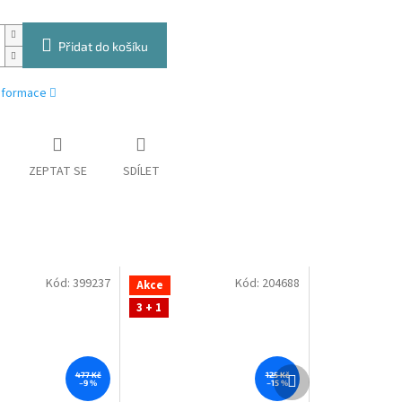
Přidat do košíku
informace
ZEPTAT SE
SDÍLET
Kód:
399237
Kód:
204688
Akce
3 + 1
Další
477 Kč
125 Kč
–9 %
–15 %
produkt