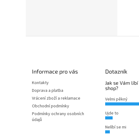
Z
á
p
a
t
Informace pro vás
Dotazník
í
Kontakty
Jak se Vám líbí
shop?
Doprava a platba
Vrácení zboží a reklamace
Velmi pěkný
Obchodní podmínky
Ujde to
Podmínky ochrany osobních
údajů
Nelíbí se mi