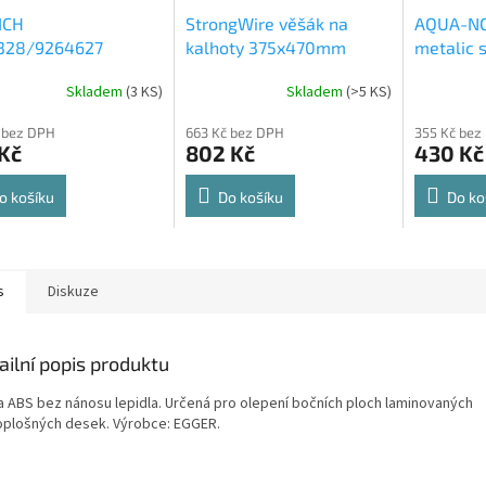
ICH
StrongWire věšák na
AQUA-NO
328/9264627
kalhoty 375x470mm
metalic s
rt Spin 360° otočná
564x500
Skladem
(
3 KS
)
Skladem
(
>5 KS
)
rné
Průměrné
Průměrné
e 8kg
cení
hodnocení
hodnocení
 bez DPH
663 Kč bez DPH
355 Kč bez
ktu
produktu
produktu
Kč
802 Kč
430 Kč
je
je
4,8
4,6
z
z
o košíku
Do košíku
Do ko
5
5
ček.
hvězdiček.
hvězdiček.
s
Diskuze
ailní popis produktu
a ABS bez nánosu lepidla. Určená pro olepení bočních ploch laminovaných
oplošných desek. Výrobce: EGGER.