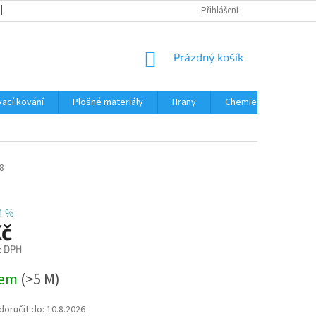
OBCHODNÍ PODMÍNKY
PODMÍNKY OCHRANY OSOBNÍCH ÚDAJŮ
Přihlášení
NÁKUPNÍ
Prázdný košík
KOŠÍK
ací kování
Plošné materiály
Hrany
Chemie • doplňky
8
1 %
Kč
z DPH
dem
(
>5 M
)
oručit do:
10.8.2026