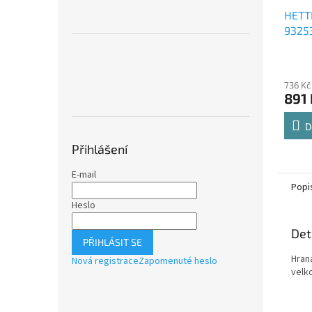
HETT
9325
Comfo
Průmě
polic
hodno
736 Kč
produ
891 
je
4,8
z
D
5
Přihlášení
hvězdi
E-mail
Popi
Heslo
Det
PŘIHLÁSIT SE
Hran
Nová registrace
Zapomenuté heslo
velk