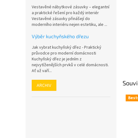
n
Vestavěné nábytkové zásuvky – elegantní
e
a praktické řešení pro každý interiér
l
Vestavěné zásuvky přinášejí do
moderního interiéru nejen estetiku, ale ...
Výběr kuchyňského dřezu
Jak vybrat kuchyňský dřez - Praktický
průvodce pro moderní domácnosti
Kuchyňský dřez je jedním z
nejvytíženějších prvků v celé domácnosti.
Ať už vaří...
Souvi
ARCHIV
Best