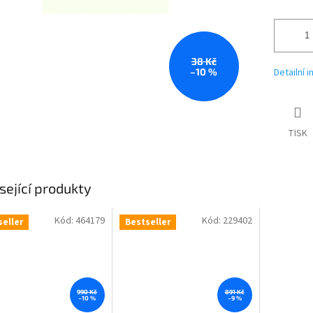
38 Kč
–10 %
Detailní 
TISK
sející produkty
Kód:
464179
Kód:
229402
seller
Bestseller
990 Kč
891 Kč
–10 %
–9 %