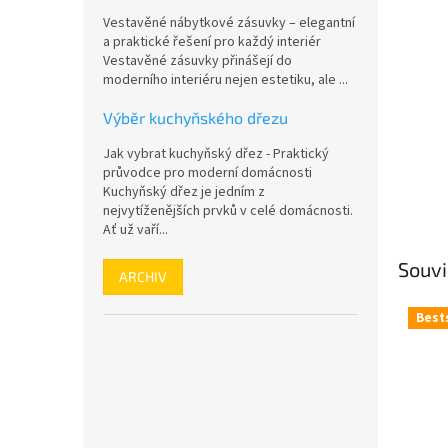
n
Vestavěné nábytkové zásuvky – elegantní
e
a praktické řešení pro každý interiér
l
Vestavěné zásuvky přinášejí do
moderního interiéru nejen estetiku, ale ...
Výběr kuchyňského dřezu
Jak vybrat kuchyňský dřez - Praktický
průvodce pro moderní domácnosti
Kuchyňský dřez je jedním z
nejvytíženějších prvků v celé domácnosti.
Ať už vaří...
Souvi
ARCHIV
Best