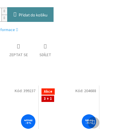
Přidat do košíku
informace
ZEPTAT SE
SDÍLET
Kód:
399237
Kód:
204688
Akce
3 + 1
Další
477 Kč
125 Kč
–9 %
–15 %
produkt