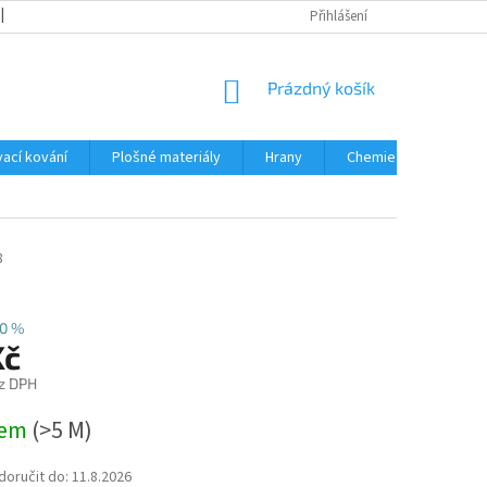
OBCHODNÍ PODMÍNKY
PODMÍNKY OCHRANY OSOBNÍCH ÚDAJŮ
Přihlášení
NÁKUPNÍ
Prázdný košík
KOŠÍK
ací kování
Plošné materiály
Hrany
Chemie • doplňky
8
10 %
Kč
z DPH
dem
(
>5 M
)
oručit do:
11.8.2026