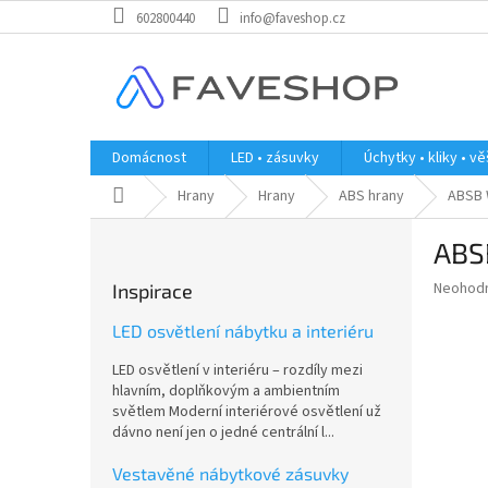
Přejít
602800440
info@faveshop.cz
na
obsah
Domácnost
LED • zásuvky
Úchytky • kliky • v
Domů
Hrany
Hrany
ABS hrany
ABSB 
P
ABS
o
s
Průměr
Neohod
Inspirace
t
hodnoce
r
produkt
LED osvětlení nábytku a interiéru
a
je
LED osvětlení v interiéru – rozdíly mezi
0,0
n
hlavním, doplňkovým a ambientním
z
n
světlem Moderní interiérové osvětlení už
5
í
dávno není jen o jedné centrální l...
hvězdič
p
a
Vestavěné nábytkové zásuvky