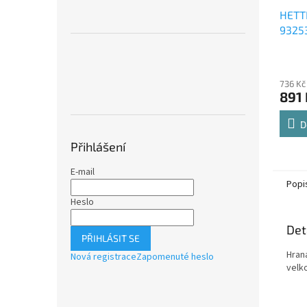
HETT
9325
Comfo
Průmě
polic
hodno
736 Kč
produ
891 
je
4,8
z
D
5
Přihlášení
hvězdi
E-mail
Popi
Heslo
Det
PŘIHLÁSIT SE
Hran
Nová registrace
Zapomenuté heslo
velk