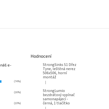
Hodnocení
StrongSinks S1 Dřez
 náš e-
Tyne, leštěná nerez
506x506, horní
montáž
(74%)
|
Hodnocení produktu je 5 z 5 hvězdiček.
StrongLumio
(16%)
bezdrátový vypínač
samonapájecí -
černá, 1 tlačítko
(10%)
|