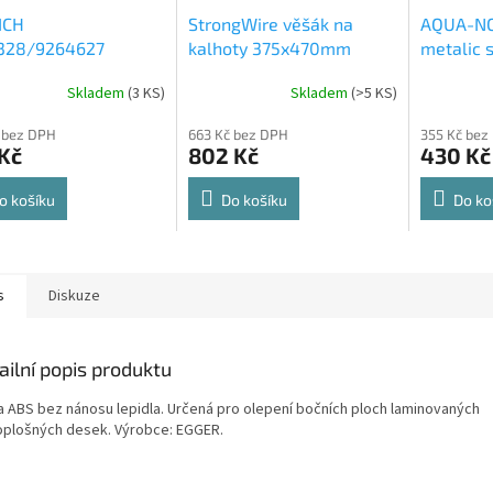
ICH
StrongWire věšák na
AQUA-NO
328/9264627
kalhoty 375x470mm
metalic s
rt Spin 360° otočná
564x500
Skladem
(
3 KS
)
Skladem
(
>5 KS
)
rné
Průměrné
Průměrné
e 8kg
cení
hodnocení
hodnocení
 bez DPH
663 Kč bez DPH
355 Kč bez
ktu
produktu
produktu
Kč
802 Kč
430 Kč
je
je
4,8
4,6
z
z
o košíku
Do košíku
Do ko
5
5
ček.
hvězdiček.
hvězdiček.
s
Diskuze
ailní popis produktu
a ABS bez nánosu lepidla. Určená pro olepení bočních ploch laminovaných
oplošných desek. Výrobce: EGGER.