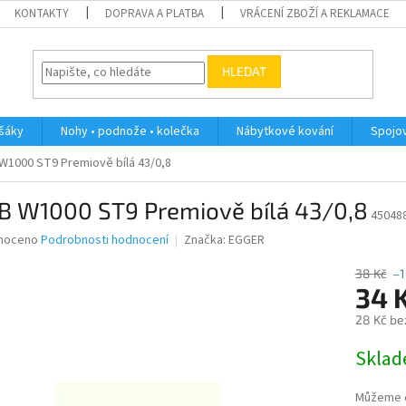
KONTAKTY
DOPRAVA A PLATBA
VRÁCENÍ ZBOŽÍ A REKLAMACE
HLEDAT
ěšáky
Nohy • podnože • kolečka
Nábytkové kování
Spojov
W1000 ST9 Premiově bílá 43/0,8
B W1000 ST9 Premiově bílá 43/0,8
45048
né
noceno
Podrobnosti hodnocení
Značka:
EGGER
ní
u
38 Kč
–
34 
28 Kč be
Měrná
Skla
ek.
cena:
Můžeme d