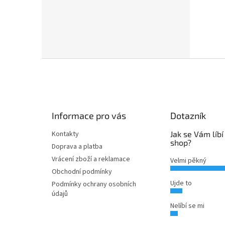
Z
á
p
a
t
Informace pro vás
Dotazník
í
Kontakty
Jak se Vám líbí
shop?
Doprava a platba
Vrácení zboží a reklamace
Velmi pěkný
Obchodní podmínky
Ujde to
Podmínky ochrany osobních
údajů
Nelíbí se mi