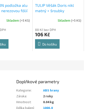
N podložka alu
TULIP Věšák Doris nikl
 nerezovou fólií
matný + šroubky
Skladem
(
>5 KS
)
Skladem
(
>5 KS
)
Průměrné
hodnocení
 DPH
88 Kč bez DPH
produktu
106 Kč
je
5,0
z
šíku
Do košíku
5
hvězdiček.
Doplňkové parametry
Kategorie
:
ABS hrany
Záruka
:
2 roky
Hmotnost
:
0.04 kg
Délka balení
:
1000,0