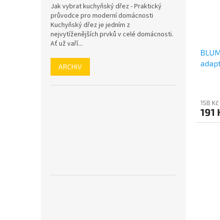
Jak vybrat kuchyňský dřez - Praktický
průvodce pro moderní domácnosti
Kuchyňský dřez je jedním z
nejvytíženějších prvků v celé domácnosti.
Ať už vaří...
BLUM
adapt
ARCHIV
LBX/
158 Kč
191 