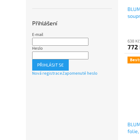
BLUM
soup
Přihlášení
karb
E-mail
638 Kč
772
Heslo
Best
PŘIHLÁSIT SE
Nová registrace
Zapomenuté heslo
BLUM
folie,