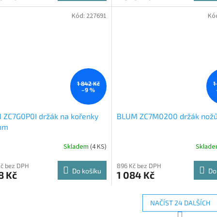
Kód:
227691
Kó
1 842 Kč
1
–9 %
 ZC7G0P0I držák na kořenky
BLUM ZC7M0200 držák nožů
mm
Skladem
(
4 KS
)
Sklad
Kč bez DPH
896 Kč bez DPH
Do košíku
Do
8 Kč
1 084 Kč
NAČÍST 24 DALŠÍCH
S