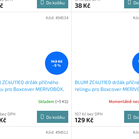
Do košíku
Do
č
38 Kč
Kód:
494534
Kó
143 Kč
–9 %
 ZC4U11E0 držák příčného
BLUM ZC4U11E0 držák příčn
gu pro Boxcover MERIVOBOX,
relingu pro Boxcover MERI
ábně bílá SW-M
Orion šedá, OG-M
Skladem
(
>5 KS
)
Momentálně ne
 bez DPH
107 Kč bez DPH
Do košíku
Do
Kč
129 Kč
Kód:
494511
Kó