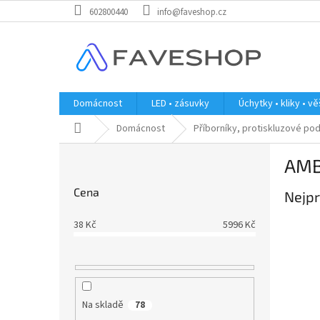
Přejít
602800440
info@faveshop.cz
na
obsah
Domácnost
LED • zásuvky
Úchytky • kliky • v
Domů
Domácnost
Příborníky, protiskluzové po
P
AMB
o
s
Cena
Nejpr
t
r
38
Kč
5996
Kč
a
n
n
í
p
Na skladě
78
a