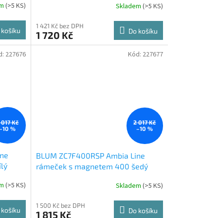
em
(
>5 KS
)
Skladem
(
>5 KS
)
1 421 Kč bez DPH
 košíku
Do košíku
1 720 Kč
d:
227676
Kód:
227677
 017 Kč
2 017 Kč
–10 %
–10 %
ne
BLUM ZC7F400RSP Ambia Line
lý
rámeček s magnetem 400 šedý
em
(
>5 KS
)
Skladem
(
>5 KS
)
1 500 Kč bez DPH
 košíku
Do košíku
1 815 Kč