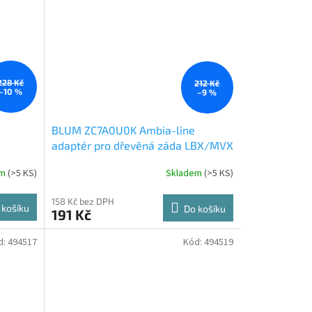
228 Kč
212 Kč
–10 %
–9 %
BLUM ZC7A0U0K Ambia-line
adaptér pro dřevěná záda LBX/MVX
M
K Indium šedá IG-M
em
(
>5 KS
)
Skladem
(
>5 KS
)
158 Kč bez DPH
 košíku
Do košíku
191 Kč
d:
494517
Kód:
494519