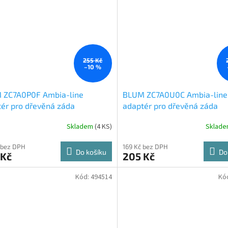
255 Kč
–10 %
 ZC7A0P0F Ambia-line
BLUM ZC7A0U0C Ambia-line
ér pro dřevěná záda
adaptér pro dřevěná záda
MVX F karbon černá CS-M
LBX/MVX C Indium šedá IG-
Skladem
(
4 KS
)
Sklad
 bez DPH
169 Kč bez DPH
Do košíku
Do
 Kč
205 Kč
Kód:
494514
Kó