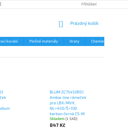
OBCHODNÍ PODMÍNKY
PODMÍNKY OCHRANY OSOBNÍCH ÚDAJŮ
Přihlášení
NÁKUPNÍ
Prázdný košík
KOŠÍK
ací kování
Plošné materiály
Hrany
Chemie • doplňky
S1
BLUM ZC7S450RS1
ček
Ambia-line rámeček
pro LBX/MVX,
ndium
NL=450/Š=100
karbon černá CS-M
Skladem
(
1 SAD
)
847 Kč