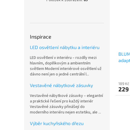
Položek k zobrazení:
85
Inspirace
LED osvětlení nábytku a interiéru
BLUM
LED osvětlení v interiéru – rozdíly mezi
adapt
hlavním, doplňkovým a ambientním
LBX/
světlem Moderní interiérové osvětlení už
dávno není jen o jedné centrální l...
189 Kč
Vestavěné nábytkové zásuvky
229
Vestavěné nábytkové zásuvky – elegantní
a praktické řešení pro každý interiér
Vestavěné zásuvky přinášejí do
moderního interiéru nejen estetiku, ale ...
Výběr kuchyňského dřezu