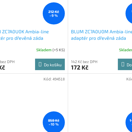
212 Kč
–9 %
 ZC7A0U0K Ambia-line
BLUM ZC7A0U0M Ambia-lin
ér pro dřevěná záda
adaptér pro dřevěná záda
MVX K karbon černá CS-M
LBX/MVX M Indium šedá IG
Skladem
(
>5 KS
)
Sklad
 bez DPH
142 Kč bez DPH
Do košíku
Do
Kč
172 Kč
Kód:
494518
Kó
858 Kč
1
–10 %