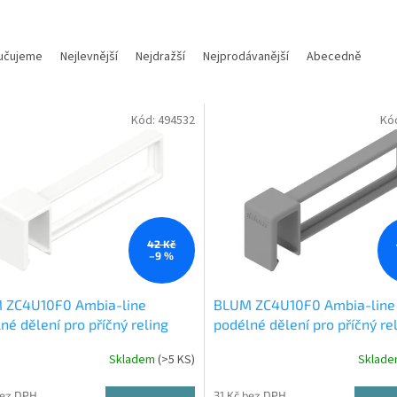
učujeme
Nejlevnější
Nejdražší
Nejprodávanější
Abecedně
Kód:
494532
Kó
42 Kč
–9 %
 ZC4U10F0 Ambia-line
BLUM ZC4U10F0 Ambia-line
né dělení pro příčný reling
podélné dělení pro příčný re
Hedv. bílá SW-M
MVX Indium šedá IG-M
Skladem
(
>5 KS
)
Sklad
bez DPH
31 Kč bez DPH