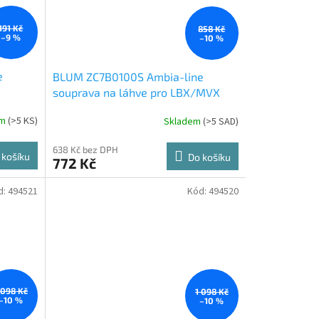
191 Kč
858 Kč
–9 %
–10 %
e
BLUM ZC7B0100S Ambia-line
souprava na láhve pro LBX/MVX
-M
Indium šedá IG-M
em
(
>5 KS
)
Skladem
(
>5 SAD
)
638 Kč bez DPH
 košíku
Do košíku
772 Kč
d:
494521
Kód:
494520
 098 Kč
1 098 Kč
–10 %
–10 %