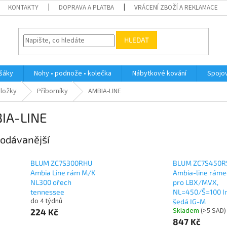
KONTAKTY
DOPRAVA A PLATBA
VRÁCENÍ ZBOŽÍ A REKLAMACE
HLEDAT
ěšáky
Nohy • podnože • kolečka
Nábytkové kování
Spojov
dložky
Příborníky
AMBIA-LINE
IA-LINE
odávanější
BLUM ZC7S300RHU
BLUM ZC7S450R
Ambia Line rám M/K
Ambia-line ráme
NL300 ořech
pro LBX/MVX,
tennessee
NL=450/Š=100 I
do 4 týdnů
šedá IG-M
Skladem
(
>5 SAD
)
224 Kč
847 Kč