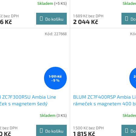
Skladem
(
>5 KS
)
Sklad
rné
cení
ktu
Kč bez DPH
1 689 Kč bez DPH
Do košíku
Do
6 Kč
2 044 Kč
Kód:
227668
Kó
ček.
1 911 Kč
2
–9 %
 ZC7F300RSU Ambia Line
BLUM ZC7F400RSP Ambia Li
ček s magnetem šedý
rámeček s magnetem 400 bí
Skladem
(
3 KS
)
Sklad
Kč bez DPH
1 500 Kč bez DPH
Do košíku
Do
0 Kč
1 815 Kč