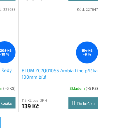
d:
227688
Kód:
227647
 205 Kč
154 Kč
–10 %
–9 %
 šedý
BLUM ZC7Q010SS Ambia Line příčka
100mm bílá
em
(
>5 KS
)
Skladem
(
>5 KS
)
115 Kč bez DPH
 košíku
Do košíku
139 Kč