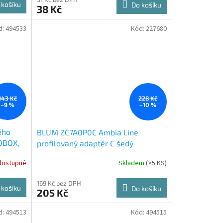
 košíku
Do košíku
38 Kč
d:
494533
Kód:
227680
143 Kč
228 Kč
–9 %
–10 %
ého
BLUM ZC7A0P0C Ambia Line
VOBOX,
profilovaný adaptér C šedý
dostupné
Skladem
(
>5 KS
)
169 Kč bez DPH
 košíku
Do košíku
205 Kč
d:
494513
Kód:
494515