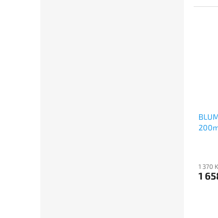
BLUM
200
1 370 
1 65