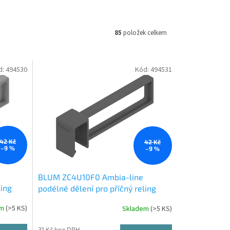
85
položek celkem
d:
494530
Kód:
494531
42 Kč
42 Kč
–9 %
–9 %
BLUM ZC4U10F0 Ambia-line
ling
podélné dělení pro příčný reling
MVX Orion šedá OG-M
em
(
>5 KS
)
Skladem
(
>5 KS
)
31 Kč bez DPH