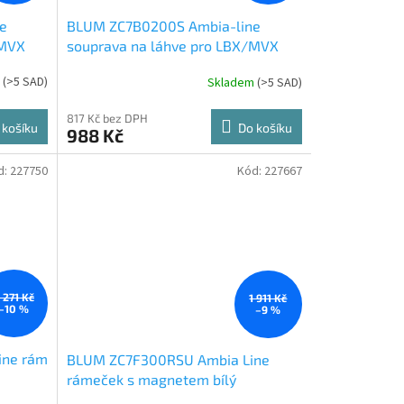
e
BLUM ZC7B0200S Ambia-line
/MVX
souprava na láhve pro LBX/MVX
karbon černá CS-M
m
(
>5 SAD
)
Skladem
(
>5 SAD
)
817 Kč bez DPH
 košíku
Do košíku
988 Kč
d:
227750
Kód:
227667
 271 Kč
1 911 Kč
–10 %
–9 %
ine rám
BLUM ZC7F300RSU Ambia Line
rámeček s magnetem bílý