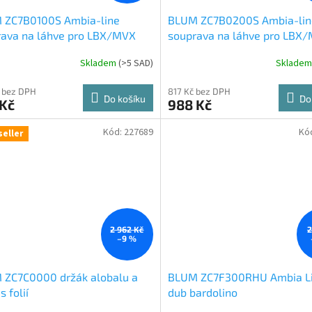
 ZC7B0100S Ambia-line
BLUM ZC7B0200S Ambia-lin
rava na láhve pro LBX/MVX
souprava na láhve pro LBX
on černá CS-M
Indium šedá IG-M
Skladem
(
>5 SAD
)
Sklade
 bez DPH
817 Kč bez DPH
Do košíku
Do
 Kč
988 Kč
Kód:
227689
Kó
seller
2 962 Kč
2
–9 %
 ZC7C0000 držák alobalu a
BLUM ZC7F300RHU Ambia L
 s folií
dub bardolino