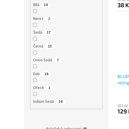
38 K
Bílá
14
Nerez
1
Šedá
17
Černá
15
Orion šedá
7
Dub
16
BLUM
relin
Ořech
1
hedv
Indium šedá
14
107 Kč
129 