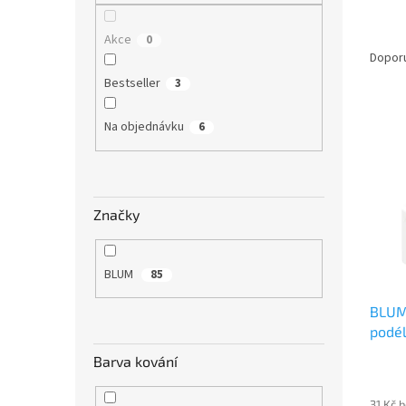
n
e
Ř
Akce
0
l
a
Dopor
z
Bestseller
3
e
V
n
Na objednávku
6
ý
í
p
p
i
r
s
o
p
d
Značky
r
u
o
k
d
t
BLUM
85
u
ů
BLUM
k
podél
t
MVX 
ů
Barva kování
31 Kč 