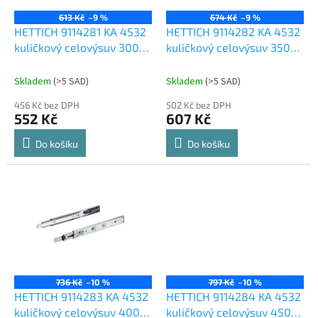
r
o
613 Kč
–9 %
674 Kč
–9 %
d
HETTICH 9114281 KA 4532
HETTICH 9114282 KA 4532
u
kuličkový celovýsuv 300
kuličkový celovýsuv 350
k
P2O
P2O
t
Skladem
(
>5 SAD
)
Skladem
(
>5 SAD
)
ů
456 Kč bez DPH
502 Kč bez DPH
552 Kč
607 Kč
Do košíku
Do košíku
736 Kč
–10 %
797 Kč
–10 %
HETTICH 9114283 KA 4532
HETTICH 9114284 KA 4532
kuličkový celovýsuv 400
kuličkový celovýsuv 450