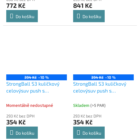
772 Kč
841 Kč
Do košíku
Do košíku
394 Kč
–10 %
394 Kč
–10 %
StrongBall S3 kuličkový
StrongBall S3 kuličkový
celovýsuv push s
celovýsuv push s
tlumením 400 mm 35kg
tlumením 400 mm 35kg,
černá
Momentálně nedostupné
Skladem
(
>5 PAR
)
293 Kč bez DPH
293 Kč bez DPH
354 Kč
354 Kč
Do košíku
Do košíku