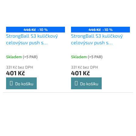
446 Kč
–10 %
446 Kč
–10 %
StrongBall S3 kuličkový
StrongBall S3 kuličkový
celovýsuv push s
celovýsuv push s
tlumením 500 mm 35kg
tlumením 500 mm 35kg,
černá
Skladem
(
>5 PAR
)
Skladem
(
>5 PAR
)
331 Kč bez DPH
331 Kč bez DPH
401 Kč
401 Kč
Do košíku
Do košíku