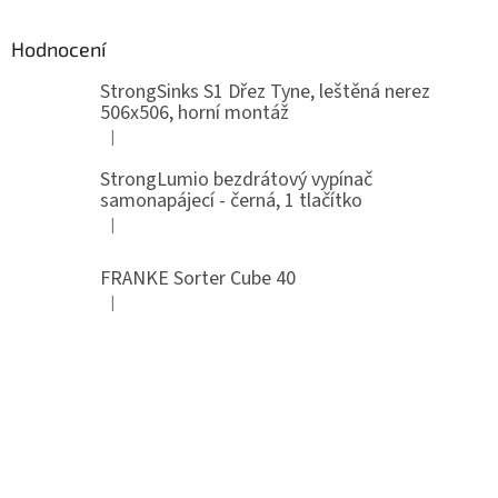
Hodnocení
StrongSinks S1 Dřez Tyne, leštěná nerez
506x506, horní montáž
|
Hodnocení produktu je 5 z 5 hvězdiček.
StrongLumio bezdrátový vypínač
samonapájecí - černá, 1 tlačítko
|
Hodnocení produktu je 4 z 5 hvězdiček.
FRANKE Sorter Cube 40
|
Hodnocení produktu je 3 z 5 hvězdiček.