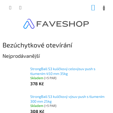
Přejít
NÁKUP
na
obsah
KOŠÍK
Bezúchytkové otevírání
Nejprodávanější
StrongBall S3 kuličkový celovýsuv push s
tlumením 450 mm 35kg
Skladem
(
>5 PAR
)
378 Kč
StrongBall S3 kuličkový výsuv push s tlumením
300 mm 25kg
Skladem
(
>5 PAR
)
308 Kč