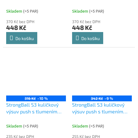
tlumením 600 mm 25kg
tlumením 600 mm 25kg,
černá
Skladem
(
>5 PAR
)
Skladem
(
>5 PAR
)
370 Kč bez DPH
370 Kč bez DPH
448 Kč
448 Kč
Do košíku
Do košíku
316 Kč
–10 %
342 Kč
–9 %
StrongBall S3 kuličkový
StrongBall S3 kuličkový
výsuv push s tlumením
výsuv push s tlumením
250 mm 20kg
300 mm 25kg
Skladem
(
>5 PAR
)
Skladem
(
>5 PAR
)
235 Kč bez DPH
255 Kč bez DPH