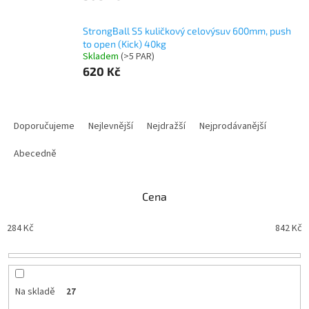
StrongBall S5 kuličkový celovýsuv 600mm, push
to open (Kick) 40kg
Skladem
(
>5 PAR
)
620 Kč
Ř
a
Doporučujeme
Nejlevnější
Nejdražší
Nejprodávanější
z
e
Abecedně
n
í
Cena
p
r
284
Kč
842
Kč
o
d
u
k
t
Na skladě
27
ů