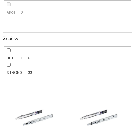
Akce
0
Značky
HETTICH
6
STRONG
22
V
ý
p
i
s
p