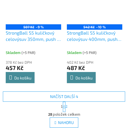
507 Kč
–9 %
542 Kč
–10 %
StrongBall S5 kuličkový
StrongBall S5 kuličkový
celovýsuv 350mm, push to
celovýsuv 400mm, push
open (Kick) 35kg
to open (Kick) 40kg
Skladem
(
>5 PAR
)
Skladem
(
>5 PAR
)
378 Kč bez DPH
402 Kč bez DPH
457 Kč
487 Kč
Do košíku
Do košíku
NAČÍST DALŠÍ 4
S
1
2
t
O
r
28
položek celkem
v
á
l
NAHORU
n
á