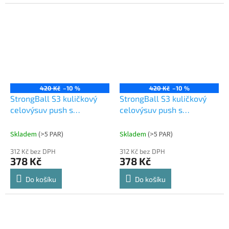
420 Kč
–10 %
420 Kč
–10 %
StrongBall S3 kuličkový
StrongBall S3 kuličkový
celovýsuv push s
celovýsuv push s
tlumením 450 mm 35kg
tlumením 450 mm 35kg,
černá
Skladem
(
>5 PAR
)
Skladem
(
>5 PAR
)
312 Kč bez DPH
312 Kč bez DPH
378 Kč
378 Kč
Do košíku
Do košíku