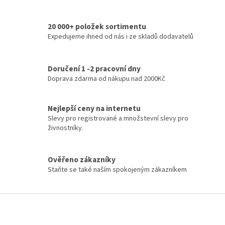
k
d
o
v
a
á
20 000+ položek sortimentu
c
n
Expedujeme ihned od nás i ze skladů dodavatelů
í
í
p
r
v
Doručení 1 -2 pracovní dny
k
Doprava zdarma od nákupu nad 2000Kč
y
v
ý
Nejlepší ceny na internetu
p
Slevy pro registrované a množstevní slevy pro
i
živnostníky.
s
u
Ověřeno zákazníky
Staňte se také naším spokojeným zákazníkem
Z
á
p