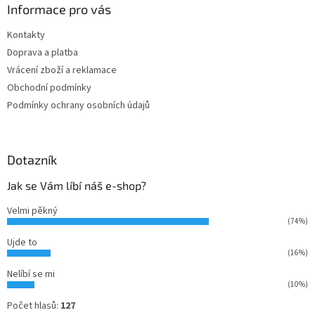
a
Informace pro vás
t
Kontakty
í
Doprava a platba
Vrácení zboží a reklamace
Obchodní podmínky
Podmínky ochrany osobních údajů
Dotazník
Jak se Vám líbí náš e-shop?
Velmi pěkný
(74%)
Ujde to
(16%)
Nelíbí se mi
(10%)
Počet hlasů:
127