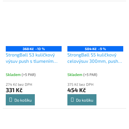
368 Kč
–10 %
504 Kč
–9 %
StrongBall S3 kuličkový
StrongBall S5 kuličkový
výsuv push s tlumením
celovýsuv 300mm, push
350 mm 30kg, černá
to open (Kick) 35kg
Skladem
(
>5 PAR
)
Skladem
(
>5 PAR
)
274 Kč bez DPH
375 Kč bez DPH
331 Kč
454 Kč
Do košíku
Do košíku