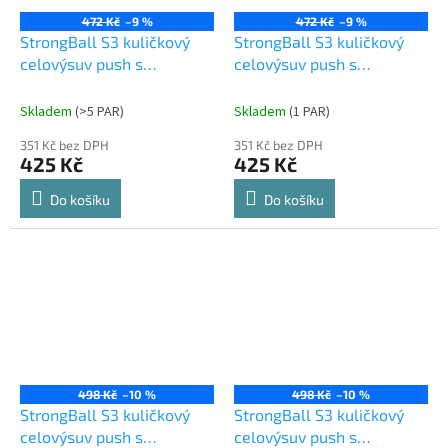
472 Kč
–9 %
472 Kč
–9 %
StrongBall S3 kuličkový
StrongBall S3 kuličkový
celovýsuv push s
celovýsuv push s
tlumením 550 mm 30kg
tlumením 550 mm 30kg,
černá
Skladem
(
>5 PAR
)
Skladem
(
1 PAR
)
351 Kč bez DPH
351 Kč bez DPH
425 Kč
425 Kč
Do košíku
Do košíku
498 Kč
–10 %
498 Kč
–10 %
StrongBall S3 kuličkový
StrongBall S3 kuličkový
celovýsuv push s
celovýsuv push s