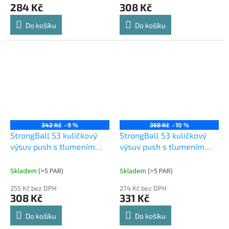
284 Kč
308 Kč
Do košíku
Do košíku
342 Kč
–9 %
368 Kč
–10 %
StrongBall S3 kuličkový
StrongBall S3 kuličkový
výsuv push s tlumením
výsuv push s tlumením
300 mm 25kg, černá
350 mm 30kg
Skladem
(
>5 PAR
)
Skladem
(
>5 PAR
)
255 Kč bez DPH
274 Kč bez DPH
308 Kč
331 Kč
Do košíku
Do košíku