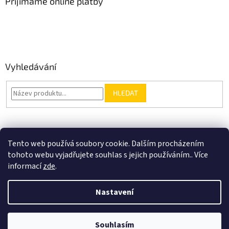
Přijímáme online platby
Vyhledávání
HLEDAT
Nákupní košík
Tento web používá soubory cookie. Dalším procházením
tohoto webu vyjadřujete souhlas s jejich používáním.. Více
0
KS /
0 KČ
informací
zde
.
Nastavení
Vytvořil Shoptet
Slevy 20% po registrované živnostníky. Doprava zdarma od 2000Kč u
Souhlasím
Copyright 2026
FAVESHOP
. Všechna práva vyhrazena.