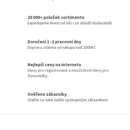
O
v
l
20 000+ položek sortimentu
á
d
Expedujeme ihned od nás i ze skladů dodavatelů
a
c
í
Doručení 1 -2 pracovní dny
p
Doprava zdarma od nákupu nad 2000Kč
r
v
k
Nejlepší ceny na internetu
y
Slevy pro registrované a množstevní slevy pro
v
živnostníky.
ý
p
i
Ověřeno zákazníky
s
u
Staňte se také naším spokojeným zákazníkem
Z
á
p