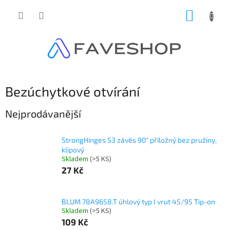
Přejít
NÁKUP
na
obsah
KOŠÍK
Bezúchytkové otvírání
Nejprodávanější
StrongHinges S3 závěs 90° příložný bez pružiny,
klipový
Skladem
(
>5 KS
)
27 Kč
BLUM 78A9658.T úhlový typ I vrut 45/95 Tip-on
Skladem
(
>5 KS
)
109 Kč