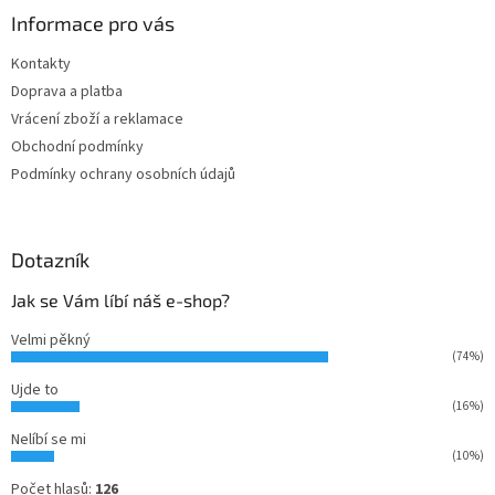
a
Informace pro vás
t
Kontakty
í
Doprava a platba
Vrácení zboží a reklamace
Obchodní podmínky
Podmínky ochrany osobních údajů
Dotazník
Jak se Vám líbí náš e-shop?
Velmi pěkný
(74%)
Ujde to
(16%)
Nelíbí se mi
(10%)
Počet hlasů:
126