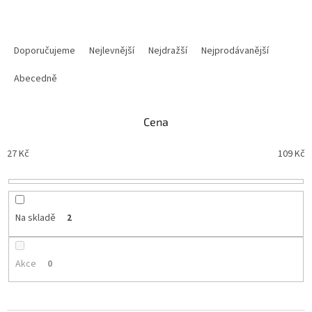
Ř
a
Doporučujeme
Nejlevnější
Nejdražší
Nejprodávanější
z
e
Abecedně
n
í
Cena
p
r
27
Kč
109
Kč
o
d
u
k
t
Na skladě
2
ů
Akce
0