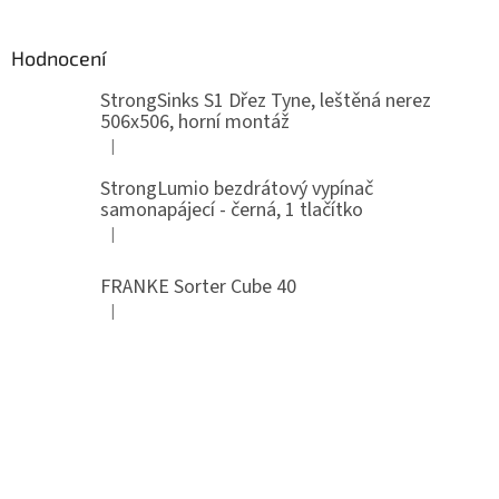
Hodnocení
StrongSinks S1 Dřez Tyne, leštěná nerez
506x506, horní montáž
|
Hodnocení produktu je 5 z 5 hvězdiček.
StrongLumio bezdrátový vypínač
samonapájecí - černá, 1 tlačítko
|
Hodnocení produktu je 4 z 5 hvězdiček.
FRANKE Sorter Cube 40
|
Hodnocení produktu je 3 z 5 hvězdiček.