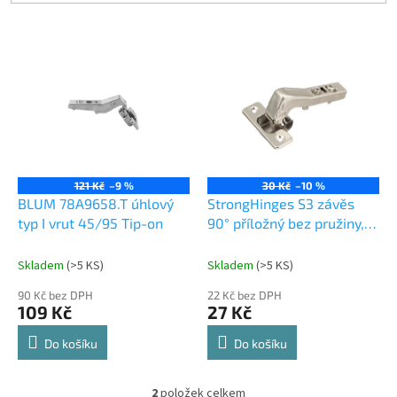
V
ý
p
i
s
p
r
o
121 Kč
–9 %
30 Kč
–10 %
d
BLUM 78A9658.T úhlový
StrongHinges S3 závěs
u
typ I vrut 45/95 Tip-on
90° příložný bez pružiny,
k
klipový
t
Skladem
(
>5 KS
)
Skladem
(
>5 KS
)
ů
90 Kč bez DPH
22 Kč bez DPH
109 Kč
27 Kč
Do košíku
Do košíku
2
položek celkem