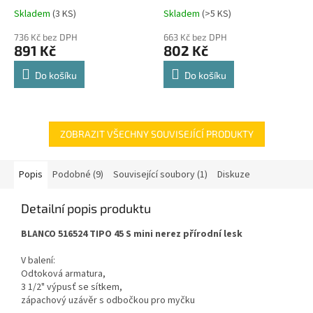
Comfort Spin 360° otočná
Skladem
(
3 KS
)
Skladem
(
>5 KS
)
Průměrné
Průměrné
police 8kg
hodnocení
hodnocení
736 Kč bez DPH
663 Kč bez DPH
produktu
produktu
891 Kč
802 Kč
je
je
4,8
4,8
Do košíku
Do košíku
z
z
5
5
hvězdiček.
hvězdiček.
ZOBRAZIT VŠECHNY SOUVISEJÍCÍ PRODUKTY
Popis
Podobné (9)
Související soubory (1)
Diskuze
Detailní popis produktu
BLANCO 516524 TIPO 45 S mini nerez přírodní lesk
V balení:
Odtoková armatura,
3 1/2" výpusť se sítkem,
zápachový uzávěr s odbočkou pro myčku