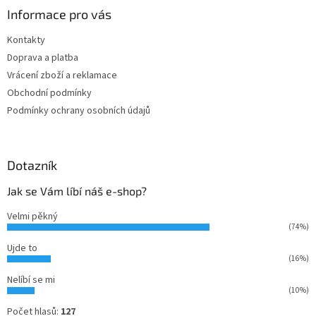
a
Informace pro vás
t
Kontakty
í
Doprava a platba
Vrácení zboží a reklamace
Obchodní podmínky
Podmínky ochrany osobních údajů
Dotazník
Jak se Vám líbí náš e-shop?
Velmi pěkný
(74%)
Ujde to
(16%)
Nelíbí se mi
(10%)
Počet hlasů:
127