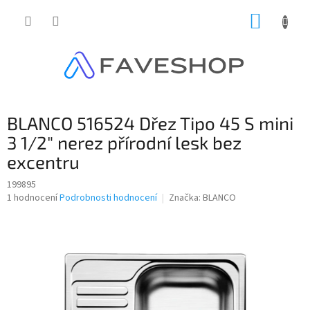
Přejít
NÁKUP
na
obsah
KOŠÍK
BLANCO 516524 Dřez Tipo 45 S mini
3 1/2" nerez přírodní lesk bez
excentru
199895
Průměrné
1 hodnocení
Podrobnosti hodnocení
Značka:
BLANCO
hodnocení
produktu
je
5,0
z
5
hvězdiček.