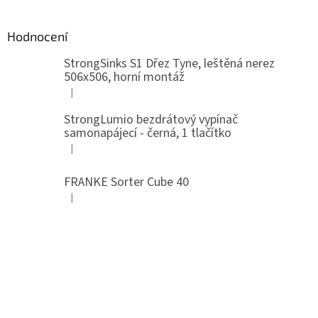
Hodnocení
StrongSinks S1 Dřez Tyne, leštěná nerez
506x506, horní montáž
|
Hodnocení produktu je 5 z 5 hvězdiček.
StrongLumio bezdrátový vypínač
samonapájecí - černá, 1 tlačítko
|
Hodnocení produktu je 4 z 5 hvězdiček.
FRANKE Sorter Cube 40
|
Hodnocení produktu je 3 z 5 hvězdiček.