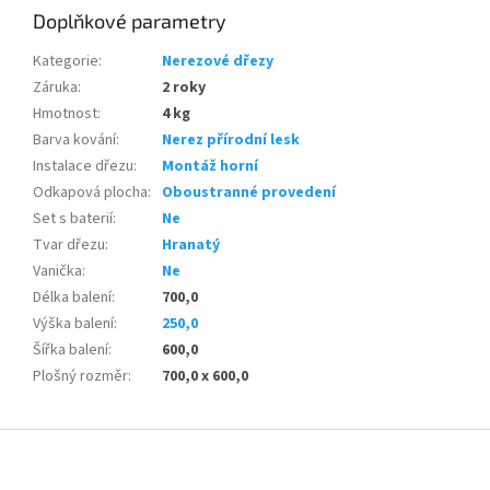
Doplňkové parametry
Kategorie
:
Nerezové dřezy
Záruka
:
2 roky
Hmotnost
:
4 kg
Barva kování
:
Nerez přírodní lesk
Instalace dřezu
:
Montáž horní
Odkapová plocha
:
Oboustranné provedení
Set s baterií
:
Ne
Tvar dřezu
:
Hranatý
Vanička
:
Ne
Délka balení
:
700,0
Výška balení
:
250,0
Šířka balení
:
600,0
Plošný rozměr
:
700,0 x 600,0
Z
á
p