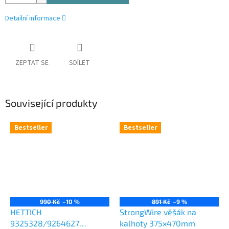
Detailní informace
ZEPTAT SE
SDÍLET
Související produkty
Bestseller
Bestseller
990 Kč
–10 %
891 Kč
–9 %
HETTICH
StrongWire věšák na
9325328/9264627
kalhoty 375x470mm