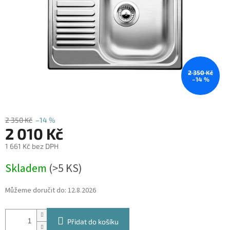
2 350 Kč
–14 %
2 350 Kč
–14 %
2 010 Kč
1 661 Kč bez DPH
Měrná
Skladem
(
>5 KS
)
cena:
Můžeme doručit do:
12.8.2026
Přidat do košíku