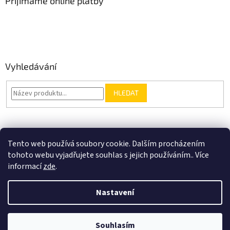
Přijímáme online platby
Vyhledávání
HLEDAT
Nákupní košík
Tento web používá soubory cookie. Dalším procházením
tohoto webu vyjadřujete souhlas s jejich používáním.. Více
0
KS /
0 KČ
informací
zde
.
Nastavení
Vytvořil Shoptet
Slevy 20% po registrované živnostníky. Doprava zdarma od 2000Kč u
Souhlasím
Copyright 2026
FAVESHOP
. Všechna práva vyhrazena.