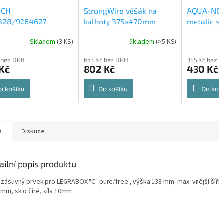
ICH
StrongWire věšák na
AQUA-NO
328/9264627
kalhoty 375x470mm
metalic s
rt Spin 360° otočná
564x500
Skladem
(
3 KS
)
Skladem
(
>5 KS
)
rné
Průměrné
Průměrné
e 8kg
cení
hodnocení
hodnocení
 bez DPH
663 Kč bez DPH
355 Kč bez
ktu
produktu
produktu
Kč
802 Kč
430 Kč
je
je
4,8
4,6
z
z
o košíku
Do košíku
Do ko
5
5
ček.
hvězdiček.
hvězdiček.
s
Diskuze
ailní popis produktu
í zásuvný prvek pro LEGRABOX "C" pure/free , výška 138 mm, max. vnější ší
 mm, sklo čiré, síla 10mm