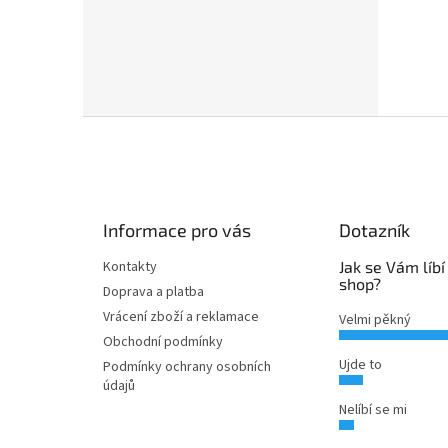
Z
á
p
a
t
Informace pro vás
Dotazník
í
Kontakty
Jak se Vám líbí
shop?
Doprava a platba
Vrácení zboží a reklamace
Velmi pěkný
Obchodní podmínky
Ujde to
Podmínky ochrany osobních
údajů
Nelíbí se mi