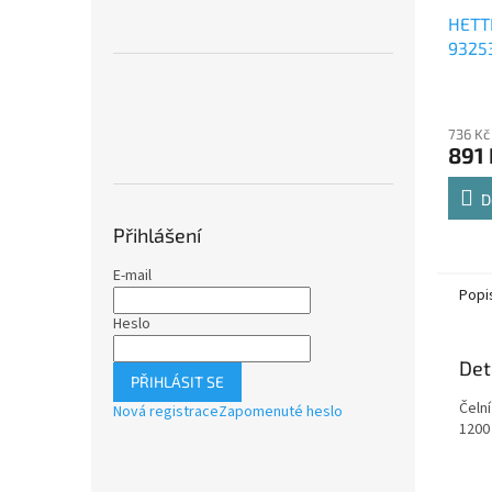
HETT
9325
Comfo
Průmě
polic
hodno
736 Kč
produ
891 
je
4,8
z
D
5
Přihlášení
hvězdi
E-mail
Popi
Heslo
Det
PŘIHLÁSIT SE
Čeln
Nová registrace
Zapomenuté heslo
1200