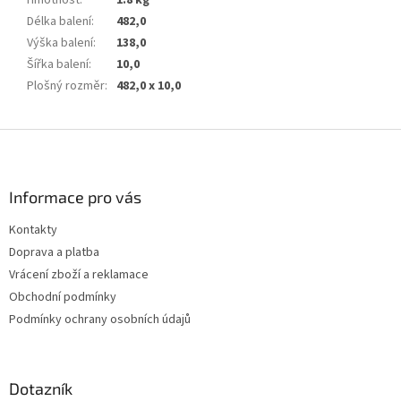
Délka balení
:
482,0
Výška balení
:
138,0
Šířka balení
:
10,0
Plošný rozměr
:
482,0 x 10,0
Z
á
p
a
Informace pro vás
t
Kontakty
í
Doprava a platba
Vrácení zboží a reklamace
Obchodní podmínky
Podmínky ochrany osobních údajů
Dotazník