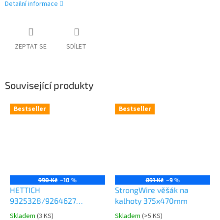
Detailní informace
ZEPTAT SE
SDÍLET
Související produkty
Bestseller
Bestseller
990 Kč
–10 %
891 Kč
–9 %
HETTICH
StrongWire věšák na
9325328/9264627
kalhoty 375x470mm
Comfort Spin 360° otočná
Skladem
(
3 KS
)
Skladem
(
>5 KS
)
Průměrné
Průměrné