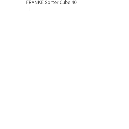
FRANKE Sorter Cube 40
|
Hodnocení produktu je 3 z 5 hvězdiček.