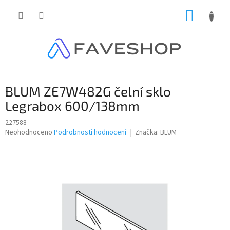
Přejít
NÁKUP
na
obsah
KOŠÍK
BLUM ZE7W482G čelní sklo
Legrabox 600/138mm
227588
Průměrné
Neohodnoceno
Podrobnosti hodnocení
Značka:
BLUM
hodnocení
produktu
je
0,0
z
5
hvězdiček.