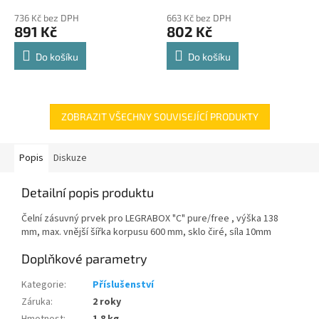
police 8kg
hodnocení
hodnocení
736 Kč bez DPH
663 Kč bez DPH
produktu
produktu
891 Kč
802 Kč
je
je
4,8
4,8
Do košíku
Do košíku
z
z
5
5
hvězdiček.
hvězdiček.
ZOBRAZIT VŠECHNY SOUVISEJÍCÍ PRODUKTY
Popis
Diskuze
Detailní popis produktu
Čelní zásuvný prvek pro LEGRABOX "C" pure/free , výška 138
mm, max. vnější šířka korpusu 600 mm, sklo čiré, síla 10mm
Doplňkové parametry
Kategorie
:
Příslušenství
Záruka
:
2 roky
Hmotnost
:
1.8 kg