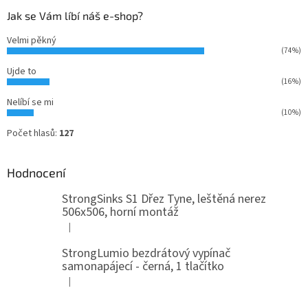
Jak se Vám líbí náš e-shop?
Velmi pěkný
(74%)
Ujde to
(16%)
Nelíbí se mi
(10%)
Počet hlasů:
127
Hodnocení
StrongSinks S1 Dřez Tyne, leštěná nerez
506x506, horní montáž
|
Hodnocení produktu je 5 z 5 hvězdiček.
StrongLumio bezdrátový vypínač
samonapájecí - černá, 1 tlačítko
|
Hodnocení produktu je 4 z 5 hvězdiček.