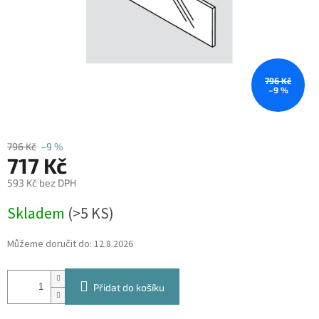
796 Kč
–9 %
796 Kč
–9 %
717 Kč
593 Kč bez DPH
Měrná
Skladem
(
>5 KS
)
cena:
Můžeme doručit do:
12.8.2026
Přidat do košíku