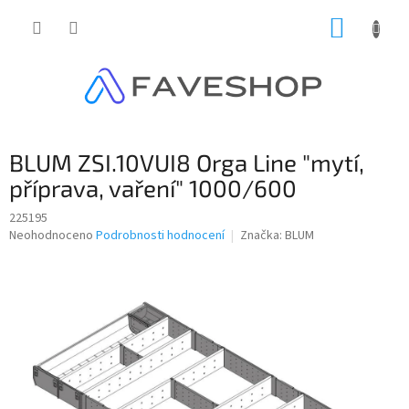
Přejít
NÁKUP
na
obsah
KOŠÍK
BLUM ZSI.10VUI8 Orga Line "mytí,
příprava, vaření" 1000/600
225195
Průměrné
Neohodnoceno
Podrobnosti hodnocení
Značka:
BLUM
hodnocení
produktu
je
0,0
z
5
hvězdiček.