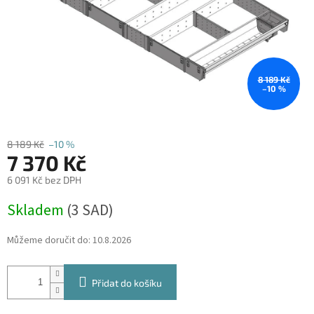
8 189 Kč
–10 %
8 189 Kč
–10 %
7 370 Kč
6 091 Kč bez DPH
Měrná
Skladem
(
3 SAD
)
cena:
Můžeme doručit do:
10.8.2026
Přidat do košíku