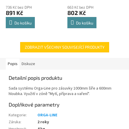
police 8kg
hodnocení
hodnocení
736 Kč bez DPH
663 Kč bez DPH
produktu
produktu
891 Kč
802 Kč
je
je
4,8
4,8
Do košíku
Do košíku
z
z
5
5
hvězdiček.
hvězdiček.
ZOBRAZIT VŠECHNY SOUVISEJÍCÍ PRODUKTY
Popis
Diskuze
Detailní popis produktu
Sada systému Orga-Line pro zásuvky 1000mm šíře a 600mm
hloubka. Využití v zóně "Mytí, příprava a vaření".
Doplňkové parametry
Kategorie
:
ORGA-LINE
Záruka
:
2 roky
Hmotnost
:
4 kg