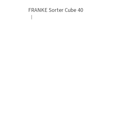
FRANKE Sorter Cube 40
|
Hodnocení produktu je 3 z 5 hvězdiček.