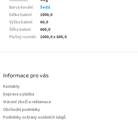
Barva kování
:
Šedá
Délka balení
:
1000,0
Výška balení
:
60,0
Šířka balení
:
600,0
Plošný rozměr
:
1000,0 x 600,0
Z
á
p
a
Informace pro vás
t
Kontakty
í
Doprava a platba
Vrácení zboží a reklamace
Obchodní podmínky
Podmínky ochrany osobních údajů