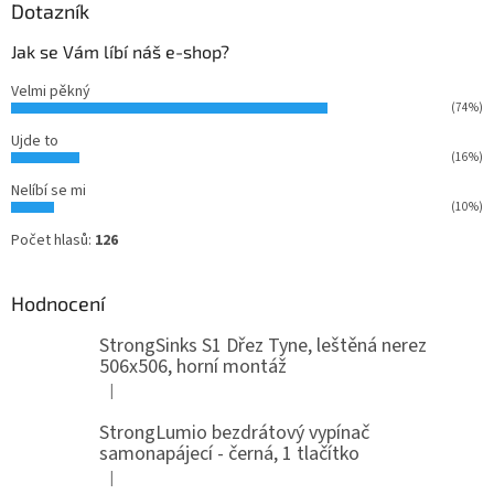
Dotazník
Jak se Vám líbí náš e-shop?
Velmi pěkný
(74%)
Ujde to
(16%)
Nelíbí se mi
(10%)
Počet hlasů:
126
Hodnocení
StrongSinks S1 Dřez Tyne, leštěná nerez
506x506, horní montáž
|
Hodnocení produktu je 5 z 5 hvězdiček.
StrongLumio bezdrátový vypínač
samonapájecí - černá, 1 tlačítko
|
Hodnocení produktu je 4 z 5 hvězdiček.