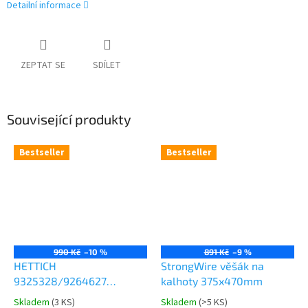
Detailní informace
ZEPTAT SE
SDÍLET
Související produkty
Bestseller
Bestseller
990 Kč
–10 %
891 Kč
–9 %
HETTICH
StrongWire věšák na
9325328/9264627
kalhoty 375x470mm
Comfort Spin 360° otočná
Skladem
(
3 KS
)
Skladem
(
>5 KS
)
Průměrné
Průměrné