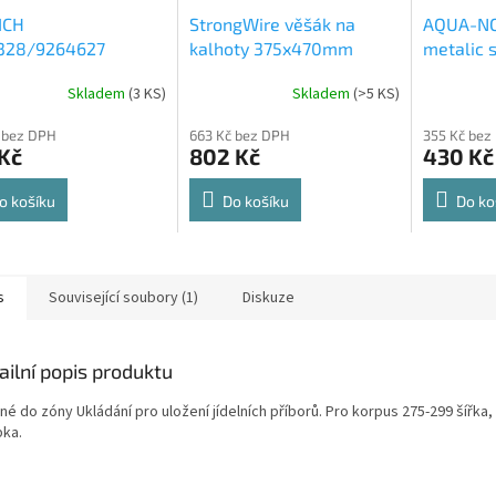
ICH
StrongWire věšák na
AQUA-NO
328/9264627
kalhoty 375x470mm
metalic s
rt Spin 360° otočná
564x500
Skladem
(
3 KS
)
Skladem
(
>5 KS
)
rné
Průměrné
Průměrné
e 8kg
cení
hodnocení
hodnocení
 bez DPH
663 Kč bez DPH
355 Kč bez
ktu
produktu
produktu
Kč
802 Kč
430 Kč
je
je
4,8
4,6
z
z
o košíku
Do košíku
Do ko
5
5
ček.
hvězdiček.
hvězdiček.
s
Související soubory (1)
Diskuze
ailní popis produktu
é do zóny Ukládání pro uložení jídelních příborů. Pro korpus 275-299 šířka,
bka.