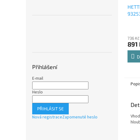
HETT
9325
Comfo
Průmě
polic
hodno
736 Kč
produ
891 
je
4,8
z
D
5
Přihlášení
hvězdi
E-mail
Popi
Heslo
Det
PŘIHLÁSIT SE
Vhodn
Nová registrace
Zapomenuté heslo
hlou