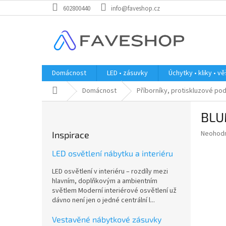
Přejít
602800440
info@faveshop.cz
na
obsah
Domácnost
LED • zásuvky
Úchytky • kliky • v
Domů
Domácnost
Příborníky, protiskluzové po
P
BLUM
o
s
Průměr
Neohod
Inspirace
t
hodnoce
r
produkt
LED osvětlení nábytku a interiéru
a
je
LED osvětlení v interiéru – rozdíly mezi
0,0
n
hlavním, doplňkovým a ambientním
z
n
světlem Moderní interiérové osvětlení už
5
í
dávno není jen o jedné centrální l...
hvězdič
p
a
Vestavěné nábytkové zásuvky