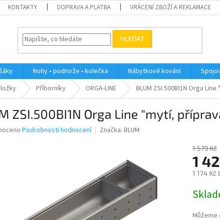
KONTAKTY
DOPRAVA A PLATBA
VRÁCENÍ ZBOŽÍ A REKLAMACE
HLEDAT
ěšáky
Nohy • podnože • kolečka
Nábytkové kování
Spojov
dložky
Příborníky
ORGA-LINE
BLUM ZSI.500BI1N Orga Line "
 ZSI.500BI1N Orga Line "mytí, příprav
né
noceno
Podrobnosti hodnocení
Značka:
BLUM
ní
u
1 579 Kč
1 42
1 174 Kč
Měrná
Skla
ek.
cena:
Můžeme d