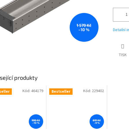
1 579 Kč
–10 %
Detailní 
TISK
sející produkty
Kód:
464179
Kód:
229402
seller
Bestseller
990 Kč
891 Kč
–10 %
–9 %