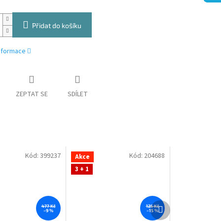
Přidat do košíku
informace
ZEPTAT SE
SDÍLET
Kód:
399237
Kód:
204688
Akce
3 + 1
Další
477 Kč
125 Kč
–9 %
–15 %
produkt