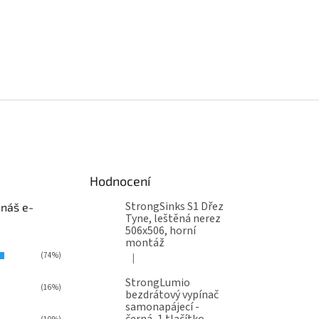
Hodnocení
StrongSinks S1 Dřez
 náš e-
Tyne, leštěná nerez
506x506, horní
montáž
(74%)
|
Hodnocení produktu je 5 z 5 hvězdiček.
StrongLumio
(16%)
bezdrátový vypínač
samonapájecí -