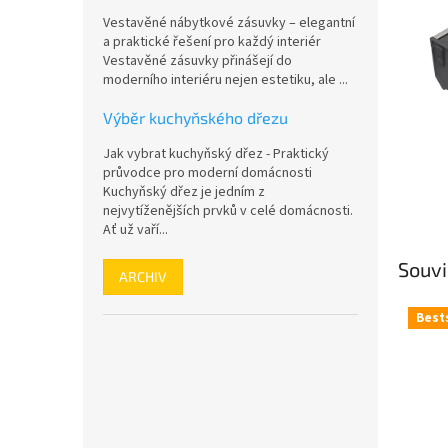
n
Vestavěné nábytkové zásuvky – elegantní
e
a praktické řešení pro každý interiér
l
Vestavěné zásuvky přinášejí do
moderního interiéru nejen estetiku, ale ...
Výběr kuchyňského dřezu
Jak vybrat kuchyňský dřez - Praktický
průvodce pro moderní domácnosti
Kuchyňský dřez je jedním z
nejvytíženějších prvků v celé domácnosti.
Ať už vaří...
Souvi
ARCHIV
Best