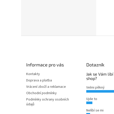
Z
á
p
a
t
Informace pro vás
Dotazník
í
Kontakty
Jak se Vám líbí
shop?
Doprava a platba
Vrácení zboží a reklamace
Velmi pěkný
Obchodní podmínky
Ujde to
Podmínky ochrany osobních
údajů
Nelíbí se mi