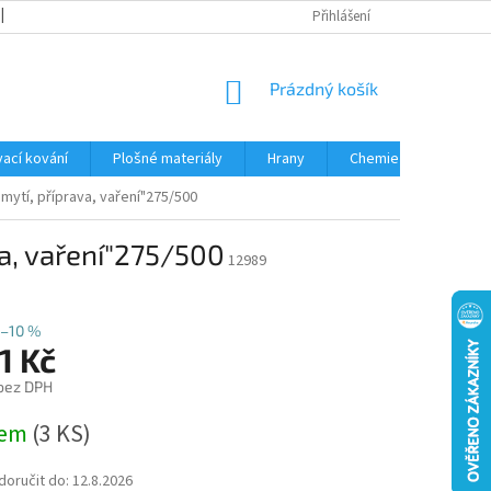
OBCHODNÍ PODMÍNKY
PODMÍNKY OCHRANY OSOBNÍCH ÚDAJŮ
Přihlášení
NÁKUPNÍ
Prázdný košík
KOŠÍK
ací kování
Plošné materiály
Hrany
Chemie • doplňky
mytí, příprava, vaření"275/500
a, vaření"275/500
12989
–10 %
1 Kč
 bez DPH
dem
(
3 KS
)
oručit do:
12.8.2026