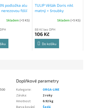
N podložka alu
TULIP Věšák Doris nikl
 nerezovou fólií
matný + šroubky
Skladem
(
>5 KS
)
Skladem
(
>5 KS
)
Průměrné
hodnocení
 DPH
88 Kč bez DPH
produktu
106 Kč
je
5,0
z
šíku
Do košíku
5
hvězdiček.
Doplňkové parametry
 500
Kategorie
:
ORGA-LINE
Záruka
:
2 roky
Hmotnost
:
0.92 kg
Barva kování
:
Šedá