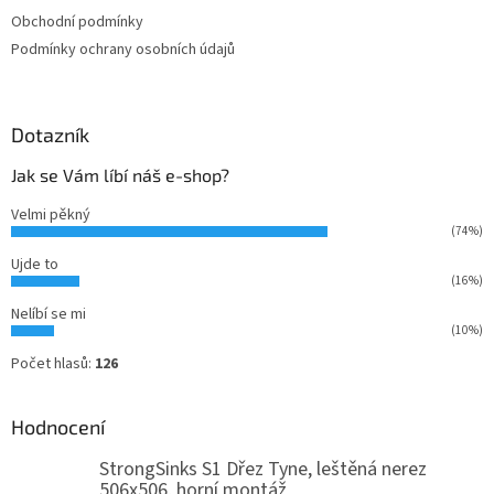
Obchodní podmínky
Podmínky ochrany osobních údajů
Dotazník
Jak se Vám líbí náš e-shop?
Velmi pěkný
(74%)
Ujde to
(16%)
Nelíbí se mi
(10%)
Počet hlasů:
126
Hodnocení
StrongSinks S1 Dřez Tyne, leštěná nerez
506x506, horní montáž