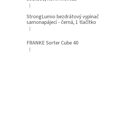
|
Hodnocení produktu je 5 z 5 hvězdiček.
StrongLumio bezdrátový vypínač
samonapájecí - černá, 1 tlačítko
|
Hodnocení produktu je 4 z 5 hvězdiček.
FRANKE Sorter Cube 40
|
Hodnocení produktu je 3 z 5 hvězdiček.