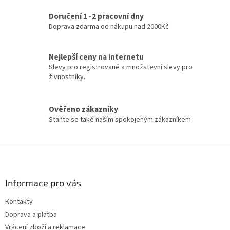
c
í
Doručení 1 -2 pracovní dny
p
Doprava zdarma od nákupu nad 2000Kč
r
v
k
Nejlepší ceny na internetu
y
Slevy pro registrované a množstevní slevy pro
v
živnostníky.
ý
p
i
Ověřeno zákazníky
s
u
Staňte se také naším spokojeným zákazníkem
Z
á
p
a
Informace pro vás
t
Kontakty
í
Doprava a platba
Vrácení zboží a reklamace