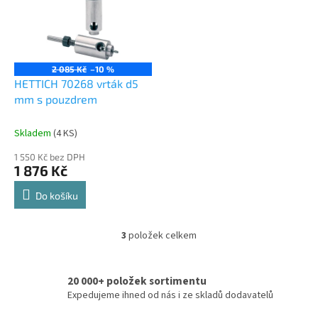
2 085 Kč
–10 %
HETTICH 70268 vrták d5
mm s pouzdrem
Skladem
(
4 KS
)
1 550 Kč bez DPH
1 876 Kč
Do košíku
3
položek celkem
O
v
l
20 000+ položek sortimentu
á
d
Expedujeme ihned od nás i ze skladů dodavatelů
a