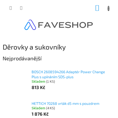
Přejít
NÁKUP
na
obsah
KOŠÍK
Děrovky a sukovníky
Nejprodávanější
BOSCH 2608594266 Adaptér Power Change
Plus s upínáním SDS-plus
Skladem
(
1 KS
)
813 Kč
HETTICH 70268 vrták d5 mm s pouzdrem
Skladem
(
4 KS
)
1 876 Kč