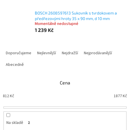
BOSCH 2608597613 Sukovník s tvrdokovem a
předřezovými hroty 35 x 90 mm, d 10 mm
Momentálně nedostupné
1 239 Kč
Ř
a
Doporučujeme
Nejlevnější
Nejdražší
Nejprodávanější
z
e
Abecedně
n
í
Cena
p
r
812
Kč
1877
Kč
o
d
u
k
t
Na skladě
2
ů