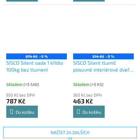
874 Kč
–9 %
514 Kč
–9 %
SISCO Silent sada 1 křídlo
SISCO Silent tlumič
100kg bez tlumení
posuvné interiérové dveře
100kg
Skladem
(
>5 SAD
)
Skladem
(
>5 KS
)
650 Kč bez DPH
383 Kč bez DPH
787 Kč
463 Kč
Do košíku
Do košíku
NAČÍST 24 DALŠÍCH