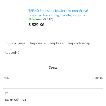
TERNO Step sada kování pro interiérové
posuvné dveře 80kg, 1 křídlo, 2x tlumič
Skladem
(
>5 SAD
)
3 529 Kč
Ř
a
Doporučujeme
Nejlevnější
Nejdražší
Nejprodávanější
z
e
Abecedně
n
í
Cena
p
r
13
Kč
3706
Kč
o
d
u
k
t
Na skladě
73
ů