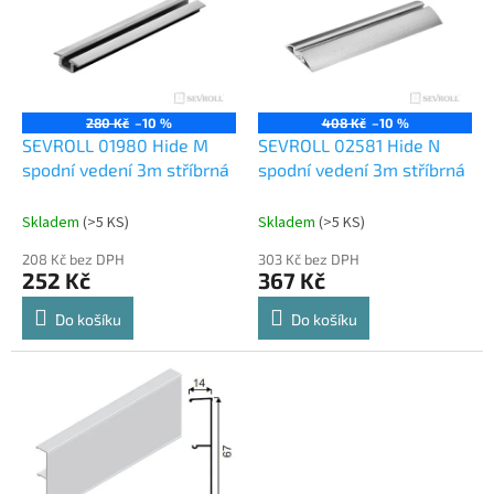
p
i
s
p
r
o
280 Kč
–10 %
408 Kč
–10 %
d
SEVROLL 01980 Hide M
SEVROLL 02581 Hide N
u
spodní vedení 3m stříbrná
spodní vedení 3m stříbrná
k
t
Skladem
(
>5 KS
)
Skladem
(
>5 KS
)
ů
208 Kč bez DPH
303 Kč bez DPH
252 Kč
367 Kč
Do košíku
Do košíku