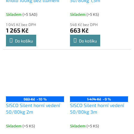
křídlo 100kg bez tlumení
50/80kg 1,5m
Skladem
(
>5 SAD
)
Skladem
(
>5 KS
)
1 045 Kč bez DPH
548 Kč bez DPH
1 265 Kč
663 Kč
Do košíku
Do košíku
983 Kč
–10 %
1 474 Kč
–9 %
SISCO Silent horní vedení
SISCO Silent horní vedení
50/80kg 2m
50/80kg 3m
Skladem
(
>5 KS
)
Skladem
(
>5 KS
)