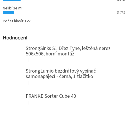
Nelíbí se mi
(10%)
Počet hlasů:
127
Hodnocení
StrongSinks S1 Dřez Tyne, leštěná nerez
506x506, horní montáž
|
Hodnocení produktu je 5 z 5 hvězdiček.
StrongLumio bezdrátový vypínač
samonapájecí - černá, 1 tlačítko
|
Hodnocení produktu je 4 z 5 hvězdiček.
FRANKE Sorter Cube 40
|
Hodnocení produktu je 3 z 5 hvězdiček.