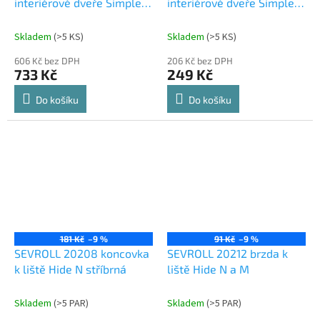
interiérové dveře Simple
interiérové dveře Simple
18 Galaxy 50kg
18 Inter/Galaxy 35/50kg
Skladem
(
>5 KS
)
Skladem
(
>5 KS
)
606 Kč bez DPH
206 Kč bez DPH
733 Kč
249 Kč
Do košíku
Do košíku
181 Kč
–9 %
91 Kč
–9 %
SEVROLL 20208 koncovka
SEVROLL 20212 brzda k
k liště Hide N stříbrná
liště Hide N a M
Skladem
(
>5 PAR
)
Skladem
(
>5 PAR
)