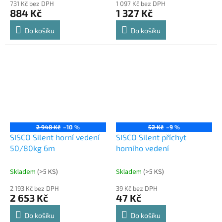
731 Kč bez DPH
1 097 Kč bez DPH
884 Kč
1 327 Kč
Do košíku
Do košíku
2 948 Kč
–10 %
52 Kč
–9 %
SISCO Silent horní vedení
SISCO Silent příchyt
50/80kg 6m
horního vedení
Skladem
(
>5 KS
)
Skladem
(
>5 KS
)
2 193 Kč bez DPH
39 Kč bez DPH
2 653 Kč
47 Kč
Do košíku
Do košíku