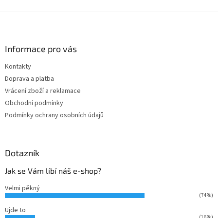
Z
á
p
a
Informace pro vás
t
Kontakty
í
Doprava a platba
Vrácení zboží a reklamace
Obchodní podmínky
Podmínky ochrany osobních údajů
Dotazník
Jak se Vám líbí náš e-shop?
Velmi pěkný
(74%)
Ujde to
(16%)