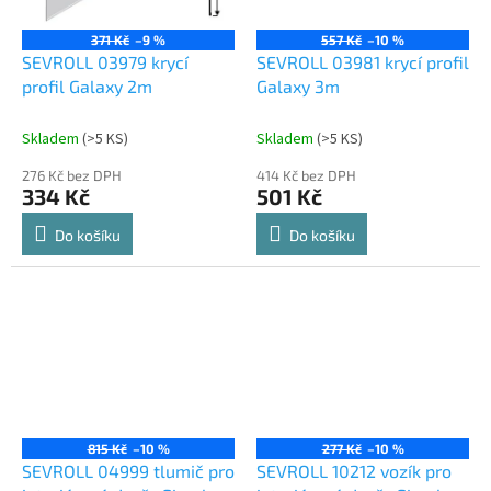
371 Kč
–9 %
557 Kč
–10 %
SEVROLL 03979 krycí
SEVROLL 03981 krycí profil
profil Galaxy 2m
Galaxy 3m
Skladem
(
>5 KS
)
Skladem
(
>5 KS
)
276 Kč bez DPH
414 Kč bez DPH
334 Kč
501 Kč
Do košíku
Do košíku
815 Kč
–10 %
277 Kč
–10 %
SEVROLL 04999 tlumič pro
SEVROLL 10212 vozík pro