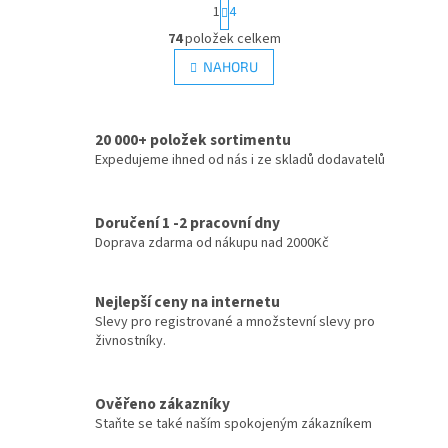
S
1
4
t
O
r
74
položek celkem
v
á
l
NAHORU
n
á
k
d
o
v
a
á
20 000+ položek sortimentu
c
n
Expedujeme ihned od nás i ze skladů dodavatelů
í
í
p
r
v
Doručení 1 -2 pracovní dny
k
Doprava zdarma od nákupu nad 2000Kč
y
v
ý
Nejlepší ceny na internetu
p
Slevy pro registrované a množstevní slevy pro
i
živnostníky.
s
u
Ověřeno zákazníky
Staňte se také naším spokojeným zákazníkem