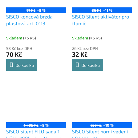
77 Kč
–9 %
36 Kč
–11 %
SISCO koncová brzda
SISCO Silent aktivátor pro
plastová art. 0113
tlumič
Skladem
(
>5 KS
)
Skladem
(
>5 KS
)
58 Kč bez DPH
26 Kč bez DPH
70 Kč
32 Kč
Do košíku
Do košíku
1 405 Kč
–9 %
737 Kč
–10 %
SISCO Silent FILO sada 1
SISCO Silent horní vedení