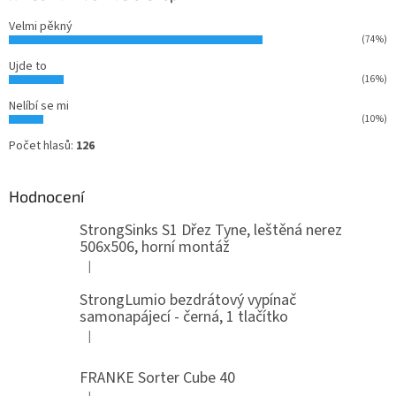
Velmi pěkný
(74%)
Ujde to
(16%)
Nelíbí se mi
(10%)
Počet hlasů:
126
Hodnocení
StrongSinks S1 Dřez Tyne, leštěná nerez
506x506, horní montáž
|
Hodnocení produktu je 5 z 5 hvězdiček.
StrongLumio bezdrátový vypínač
samonapájecí - černá, 1 tlačítko
|
Hodnocení produktu je 4 z 5 hvězdiček.
FRANKE Sorter Cube 40