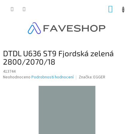
Přejít
NÁKUP
na
obsah
KOŠÍK
DTDL U636 ST9 Fjordská zelená
2800/2070/18
413744
Průměrné
Neohodnoceno
Podrobnosti hodnocení
Značka:
EGGER
hodnocení
produktu
je
0,0
z
5
hvězdiček.