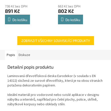
police 8kg
hodnocení
hodnocení
736 Kč bez DPH
663 Kč bez DPH
produktu
produktu
891 Kč
802 Kč
je
je
4,8
4,8
Do košíku
Do košíku
z
z
5
5
hvězdiček.
hvězdiček.
ZOBRAZIT VŠECHNY SOUVISEJÍCÍ PRODUKTY
Popis
Diskuze
Detailní popis produktu
Laminovaná dřevotřísková deska Eurodekor (v souladu s EN
14322) složená ze surové dřevotřísky, která je na obou stranách
potažena dekorativním papírem.
Ideální materiál pro vodorovné nebo svislé aplikace v designu
nábytku a interiérů, například pro čelní plochy, police, skříně,
nábytkové korpusy nebo obklady stěn.