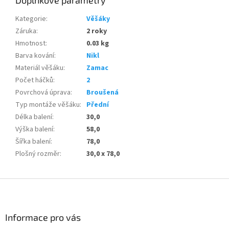
Kategorie
:
Věšáky
Záruka
:
2 roky
Hmotnost
:
0.03 kg
Barva kování
:
Nikl
Materiál věšáku
:
Zamac
Počet háčků
:
2
Povrchová úprava
:
Broušená
Typ montáže věšáku
:
Přední
Délka balení
:
30,0
Výška balení
:
58,0
Šířka balení
:
78,0
Plošný rozměr
:
30,0 x 78,0
Z
á
p
a
Informace pro vás
t