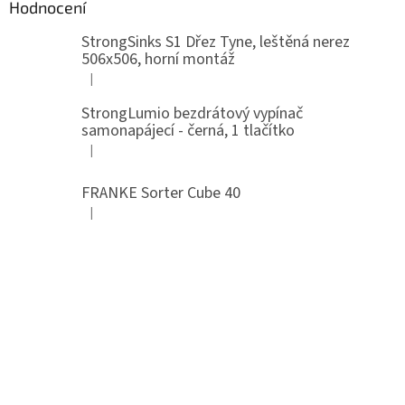
Hodnocení
StrongSinks S1 Dřez Tyne, leštěná nerez
506x506, horní montáž
|
Hodnocení produktu je 5 z 5 hvězdiček.
StrongLumio bezdrátový vypínač
samonapájecí - černá, 1 tlačítko
|
Hodnocení produktu je 4 z 5 hvězdiček.
FRANKE Sorter Cube 40
|
Hodnocení produktu je 3 z 5 hvězdiček.