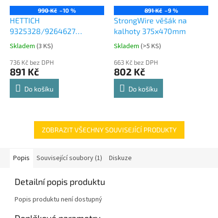
990 Kč
–10 %
891 Kč
–9 %
HETTICH
StrongWire věšák na
9325328/9264627
kalhoty 375x470mm
Comfort Spin 360° otočná
Skladem
(
3 KS
)
Skladem
(
>5 KS
)
Průměrné
Průměrné
police 8kg
hodnocení
hodnocení
736 Kč bez DPH
663 Kč bez DPH
produktu
produktu
891 Kč
802 Kč
je
je
4,8
4,8
Do košíku
Do košíku
z
z
5
5
hvězdiček.
hvězdiček.
ZOBRAZIT VŠECHNY SOUVISEJÍCÍ PRODUKTY
Popis
Související soubory (1)
Diskuze
Detailní popis produktu
Popis produktu není dostupný
Doplňkové parametry