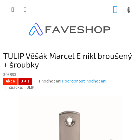
Přejít
NÁKUP
na
obsah
KOŠÍK
TULIP Věšák Marcel E nikl broušený
+ šroubky
308993
Průměrné
1 hodnocení
Podrobnosti hodnocení
Akce
3 + 1
hodnocení
Značka:
TULIP
produktu
je
5,0
z
5
hvězdiček.