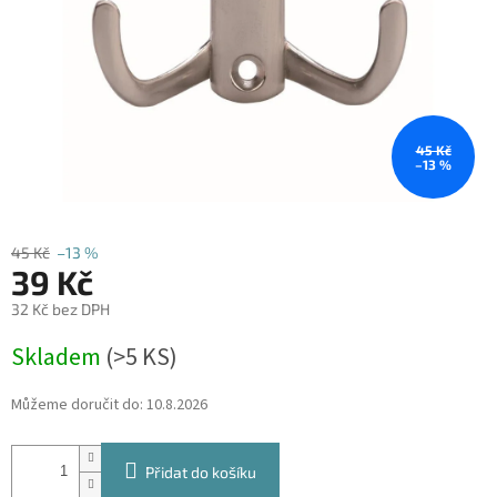
45 Kč
–13 %
45 Kč
–13 %
39 Kč
32 Kč bez DPH
Měrná
Skladem
(
>5 KS
)
cena:
Můžeme doručit do:
10.8.2026
Přidat do košíku