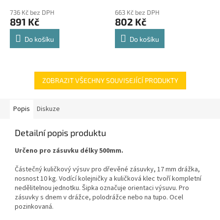
police 8kg
hodnocení
hodnocení
736 Kč bez DPH
663 Kč bez DPH
produktu
produktu
891 Kč
802 Kč
je
je
4,8
4,8
Do košíku
Do košíku
z
z
5
5
hvězdiček.
hvězdiček.
ZOBRAZIT VŠECHNY SOUVISEJÍCÍ PRODUKTY
Popis
Diskuze
Detailní popis produktu
Určeno pro zásuvku délky 500mm.
Částečný kuličkový výsuv pro dřevěné zásuvky, 17 mm drážka,
nosnost 10 kg. Vodící kolejničky a kuličková klec tvoří kompletní
nedělitelnou jednotku. Šipka označuje orientaci výsuvu. Pro
zásuvky s dnem v drážce, polodrážce nebo na tupo. Ocel
pozinkovaná.