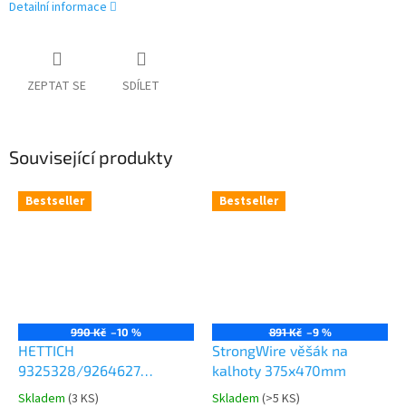
Detailní informace
ZEPTAT SE
SDÍLET
Související produkty
Bestseller
Bestseller
990 Kč
–10 %
891 Kč
–9 %
HETTICH
StrongWire věšák na
9325328/9264627
kalhoty 375x470mm
Comfort Spin 360° otočná
Skladem
(
3 KS
)
Skladem
(
>5 KS
)
Průměrné
Průměrné