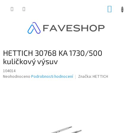
Přejít
NÁKUP
na
obsah
KOŠÍK
HETTICH 30768 KA 1730/500
kuličkový výsuv
104014
Průměrné
Neohodnoceno
Podrobnosti hodnocení
Značka:
HETTICH
hodnocení
produktu
je
0,0
z
5
hvězdiček.