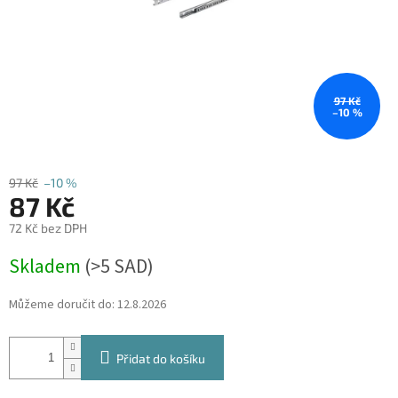
97 Kč
–10 %
97 Kč
–10 %
87 Kč
72 Kč bez DPH
Měrná
Skladem
(
>5 SAD
)
cena:
Můžeme doručit do:
12.8.2026
Přidat do košíku