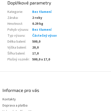
Doplňkové parametry
Kategorie
:
Bez tlumení
Záruka
:
2 roky
Hmotnost
:
0.29 kg
Pohyb výsuvu
:
Bez tlumení
Typ výsuvu
:
Částečný výsuv
Délka balení
:
500,0
Výška balení
:
20,0
Šířka balení
:
17,0
Plošný rozměr
:
500,0 x 17,0
Z
á
p
a
Informace pro vás
t
Kontakty
í
Doprava a platba