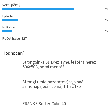
Velmi pěkný
(74%)
Ujde to
(16%)
Nelíbí se mi
(10%)
Počet hlasů:
127
Hodnocení
StrongSinks S1 Dřez Tyne, leštěná nerez
506x506, horní montáž
|
Hodnocení produktu je 5 z 5 hvězdiček.
StrongLumio bezdrátový vypínač
samonapájecí - černá, 1 tlačítko
|
Hodnocení produktu je 4 z 5 hvězdiček.
FRANKE Sorter Cube 40
|
Hodnocení produktu je 3 z 5 hvězdiček.