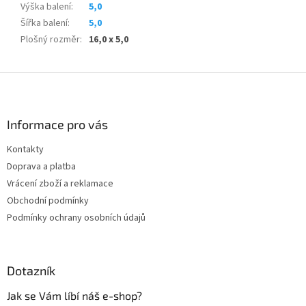
Výška balení
:
5,0
Šířka balení
:
5,0
Plošný rozměr
:
16,0 x 5,0
Z
á
p
a
Informace pro vás
t
Kontakty
í
Doprava a platba
Vrácení zboží a reklamace
Obchodní podmínky
Podmínky ochrany osobních údajů
Dotazník
Jak se Vám líbí náš e-shop?