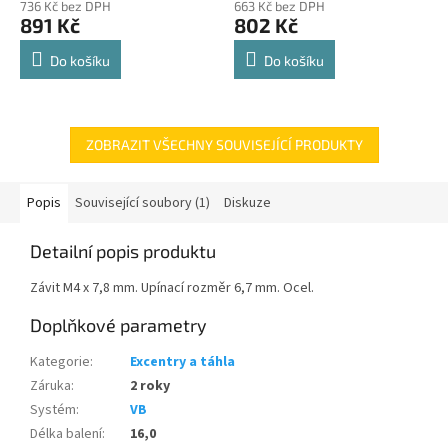
736 Kč bez DPH
663 Kč bez DPH
produktu
produktu
891 Kč
802 Kč
je
je
4,8
4,8
Do košíku
Do košíku
z
z
5
5
hvězdiček.
hvězdiček.
ZOBRAZIT VŠECHNY SOUVISEJÍCÍ PRODUKTY
Popis
Související soubory (1)
Diskuze
Detailní popis produktu
Závit M4 x 7,8 mm. Upínací rozměr 6,7 mm. Ocel.
Doplňkové parametry
Kategorie
:
Excentry a táhla
Záruka
:
2 roky
Systém
:
VB
Délka balení
:
16,0