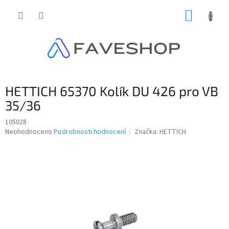
Přejít
NÁKUP
na
obsah
KOŠÍK
HETTICH 65370 Kolík DU 426 pro VB
35/36
105028
Průměrné
Neohodnoceno
Podrobnosti hodnocení
Značka:
HETTICH
hodnocení
produktu
je
0,0
z
5
hvězdiček.