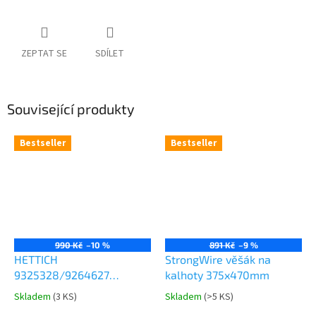
ZEPTAT SE
SDÍLET
Související produkty
Bestseller
Bestseller
990 Kč
–10 %
891 Kč
–9 %
HETTICH
StrongWire věšák na
9325328/9264627
kalhoty 375x470mm
Comfort Spin 360° otočná
Skladem
(
3 KS
)
Skladem
(
>5 KS
)
Průměrné
Průměrné
police 8kg
hodnocení
hodnocení