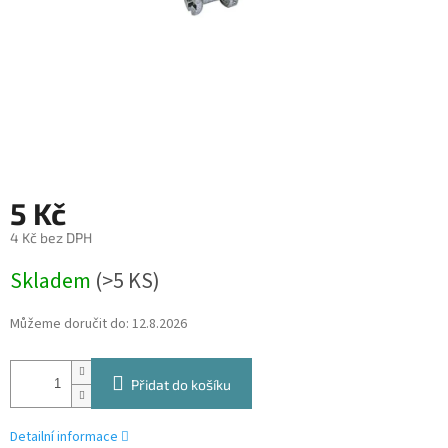
5 Kč
4 Kč bez DPH
Měrná
Skladem
(
>5 KS
)
cena:
Můžeme doručit do:
12.8.2026
Přidat do košíku
Detailní informace