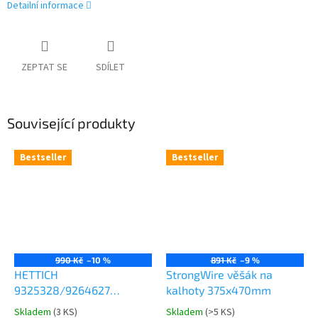
Detailní informace
ZEPTAT SE
SDÍLET
Související produkty
Bestseller
Bestseller
990 Kč
–10 %
891 Kč
–9 %
HETTICH
StrongWire věšák na
9325328/9264627
kalhoty 375x470mm
Comfort Spin 360° otočná
Skladem
(
3 KS
)
Skladem
(
>5 KS
)
Průměrné
Průměrné