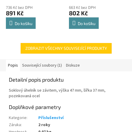
police 8kg
hodnocení
hodnocení
736 Kč bez DPH
663 Kč bez DPH
produktu
produktu
891 Kč
802 Kč
je
je
4,8
4,8
Do košíku
Do košíku
z
z
5
5
hvězdiček.
hvězdiček.
ZOBRAZIT VŠECHNY SOUVISEJÍCÍ PRODUKTY
Popis
Související soubory (1)
Diskuze
Detailní popis produktu
Soklový úhelník se závitem, výška 47 mm, šířka 37 mm,
pozinkovaná ocel
Doplňkové parametry
Kategorie
:
Příslušenství
Záruka
:
2 roky
Hmotnost
:
0.07 kg