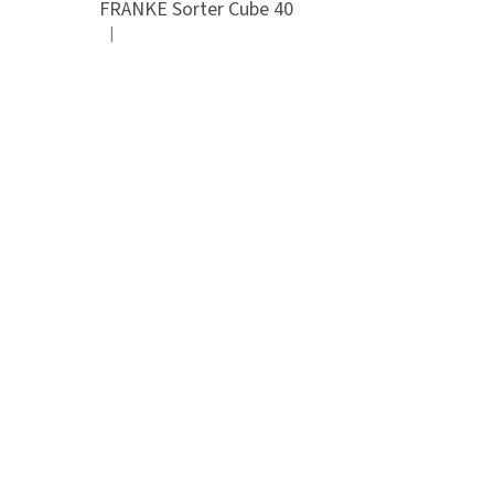
FRANKE Sorter Cube 40
|
Hodnocení produktu je 3 z 5 hvězdiček.