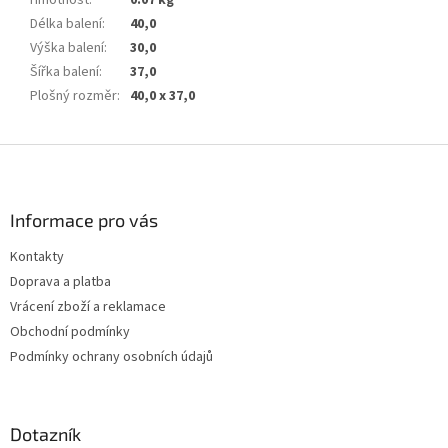
Délka balení
:
40,0
Výška balení
:
30,0
Šířka balení
:
37,0
Plošný rozměr
:
40,0 x 37,0
Z
á
p
a
Informace pro vás
t
Kontakty
í
Doprava a platba
Vrácení zboží a reklamace
Obchodní podmínky
Podmínky ochrany osobních údajů
Dotazník