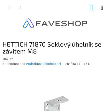
Přejít
NÁKUP
na
obsah
KOŠÍK
HETTICH 71870 Soklový úhelník se
závitem M8
184882
Průměrné
Neohodnoceno
Podrobnosti hodnocení
Značka:
HETTICH
hodnocení
produktu
je
0,0
z
5
hvězdiček.