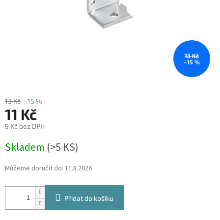
13 Kč
–15 %
13 Kč
–15 %
11 Kč
9 Kč bez DPH
Měrná
Skladem
(
>5 KS
)
cena:
Můžeme doručit do:
11.8.2026
Přidat do košíku