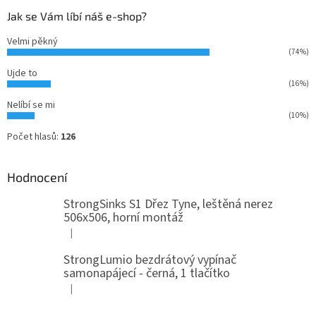
Jak se Vám líbí náš e-shop?
Velmi pěkný
(74%)
Ujde to
(16%)
Nelíbí se mi
(10%)
Počet hlasů:
126
Hodnocení
StrongSinks S1 Dřez Tyne, leštěná nerez
506x506, horní montáž
|
Hodnocení produktu je 5 z 5 hvězdiček.
StrongLumio bezdrátový vypínač
samonapájecí - černá, 1 tlačítko
|
Hodnocení produktu je 4 z 5 hvězdiček.