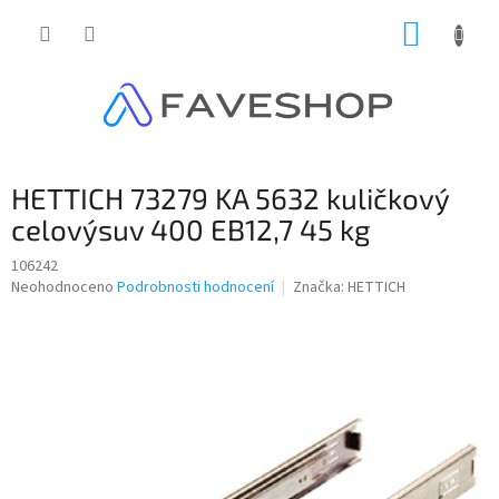
Přejít
NÁKUP
na
obsah
KOŠÍK
HETTICH 73279 KA 5632 kuličkový
celovýsuv 400 EB12,7 45 kg
106242
Průměrné
Neohodnoceno
Podrobnosti hodnocení
Značka:
HETTICH
hodnocení
produktu
je
0,0
z
5
hvězdiček.