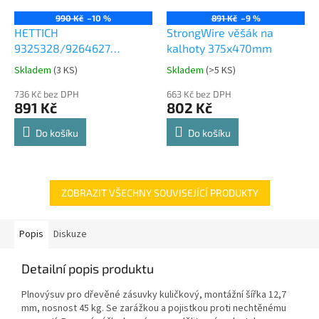
990 Kč
–10 %
891 Kč
–9 %
HETTICH
StrongWire věšák na
9325328/9264627
kalhoty 375x470mm
Comfort Spin 360° otočná
Skladem
(
3 KS
)
Skladem
(
>5 KS
)
Průměrné
Průměrné
police 8kg
hodnocení
hodnocení
736 Kč bez DPH
663 Kč bez DPH
produktu
produktu
891 Kč
802 Kč
je
je
4,8
4,8
Do košíku
Do košíku
z
z
5
5
hvězdiček.
hvězdiček.
ZOBRAZIT VŠECHNY SOUVISEJÍCÍ PRODUKTY
Popis
Diskuze
Detailní popis produktu
Plnovýsuv pro dřevěné zásuvky kuličkový, montážní šířka 12,7
mm, nosnost 45 kg. Se zarážkou a pojistkou proti nechtěnému