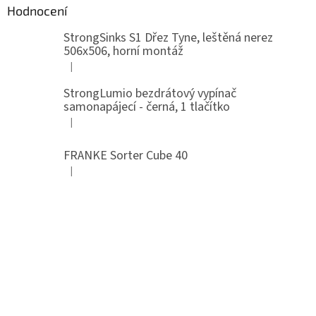
Hodnocení
StrongSinks S1 Dřez Tyne, leštěná nerez
506x506, horní montáž
|
Hodnocení produktu je 5 z 5 hvězdiček.
StrongLumio bezdrátový vypínač
samonapájecí - černá, 1 tlačítko
|
Hodnocení produktu je 4 z 5 hvězdiček.
FRANKE Sorter Cube 40
|
Hodnocení produktu je 3 z 5 hvězdiček.