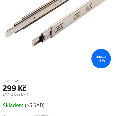
332 Kč
–9 %
332 Kč
–9 %
299 Kč
247 Kč bez DPH
Měrná
Skladem
(
>5 SAD
)
cena: