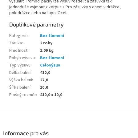
vysunutí. Pomocí páčky lze výsuv rozdělit a zásuvku tak
jednoduše vyjmout z korpusu. Pro zásuvky s dnem v drážce,
polodrážce nebo na tupo. Ocel.
Doplňkové parametry
Kategorie
:
Bez tlumení
Záruka
:
2 roky
Hmotnost
:
1.09 kg
Pohyb výsuvu
:
Bez tlumení
Typ výsuvu
:
Celovýsuv
Délka balení
:
410,0
Výška balení
:
27,0
Šířka balení
:
10,0
Plošný rozměr
:
410,0 x 10,0
Z
á
p
a
Informace pro vás