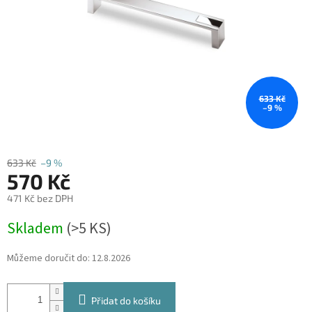
633 Kč
–9 %
633 Kč
–9 %
570 Kč
471 Kč bez DPH
Měrná
Skladem
(
>5 KS
)
cena:
Můžeme doručit do:
12.8.2026
Přidat do košíku