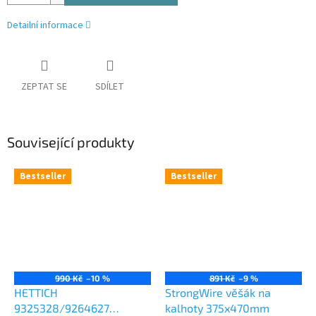
Detailní informace
ZEPTAT SE
SDÍLET
Související produkty
Bestseller
Bestseller
990 Kč
–10 %
891 Kč
–9 %
HETTICH
StrongWire věšák na
9325328/9264627
kalhoty 375x470mm