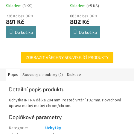
Comfort Spin 360° otočná
Skladem
(
3 KS
)
Skladem
(
>5 KS
)
Průměrné
Průměrné
police 8kg
hodnocení
hodnocení
736 Kč bez DPH
663 Kč bez DPH
produktu
produktu
891 Kč
802 Kč
je
je
4,8
4,8
Do košíku
Do košíku
z
z
5
5
hvězdiček.
hvězdiček.
ZOBRAZIT VŠECHNY SOUVISEJÍCÍ PRODUKTY
Popis
Související soubory (2)
Diskuze
Detailní popis produktu
Úchytka INTRA délka 204 mm, rozteč vrtání 192 mm. Povrchová
úprava matný matný chrom/chrom.
Doplňkové parametry
Kategorie
:
Úchytky