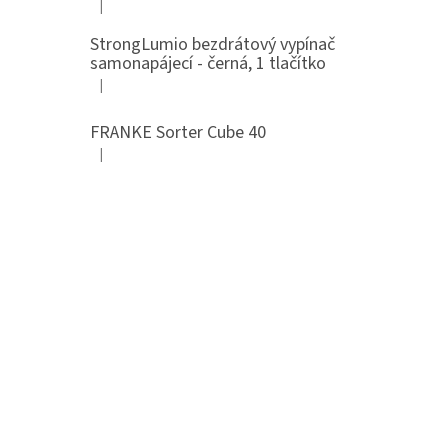
|
Hodnocení produktu je 5 z 5 hvězdiček.
StrongLumio bezdrátový vypínač
samonapájecí - černá, 1 tlačítko
|
Hodnocení produktu je 4 z 5 hvězdiček.
FRANKE Sorter Cube 40
|
Hodnocení produktu je 3 z 5 hvězdiček.