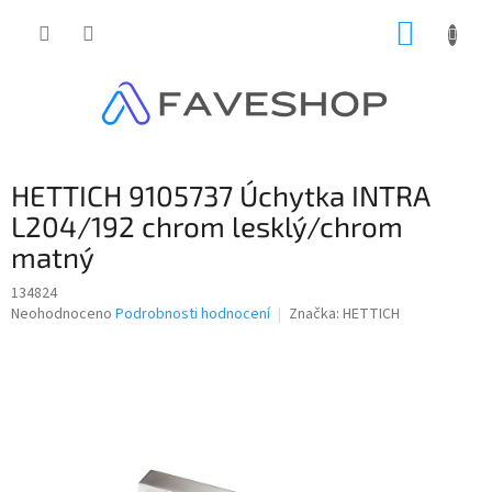
Přejít
NÁKUP
na
obsah
KOŠÍK
HETTICH 9105737 Úchytka INTRA
L204/192 chrom lesklý/chrom
matný
134824
Průměrné
Neohodnoceno
Podrobnosti hodnocení
Značka:
HETTICH
hodnocení
produktu
je
0,0
z
5
hvězdiček.