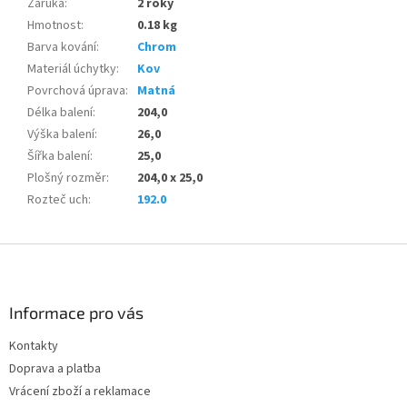
Záruka
:
2 roky
Hmotnost
:
0.18 kg
Barva kování
:
Chrom
Materiál úchytky
:
Kov
Povrchová úprava
:
Matná
Délka balení
:
204,0
Výška balení
:
26,0
Šířka balení
:
25,0
Plošný rozměr
:
204,0 x 25,0
Rozteč uch
:
192.0
Z
á
p
a
Informace pro vás
t
Kontakty
í
Doprava a platba
Vrácení zboží a reklamace