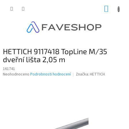
Přejít
NÁKUP
na
obsah
KOŠÍK
HETTICH 9117418 TopLine M/35
dveřní lišta 2,05 m
161741
Průměrné
Neohodnoceno
Podrobnosti hodnocení
Značka:
HETTICH
hodnocení
produktu
je
0,0
z
5
hvězdiček.