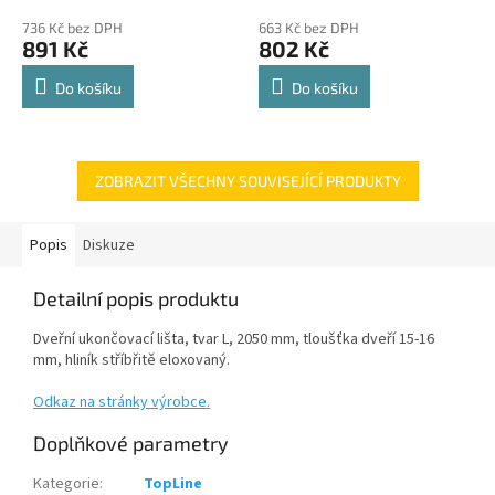
police 8kg
hodnocení
hodnocení
736 Kč bez DPH
663 Kč bez DPH
produktu
produktu
891 Kč
802 Kč
je
je
4,8
4,8
Do košíku
Do košíku
z
z
5
5
hvězdiček.
hvězdiček.
ZOBRAZIT VŠECHNY SOUVISEJÍCÍ PRODUKTY
Popis
Diskuze
Detailní popis produktu
Dveřní ukončovací lišta, tvar L, 2050 mm, tloušťka dveří 15-16
mm, hliník stříbřitě eloxovaný.
Odkaz na stránky výrobce.
Doplňkové parametry
Kategorie
:
TopLine