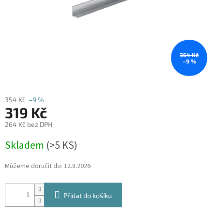
354 Kč
–9 %
354 Kč
–9 %
319 Kč
264 Kč bez DPH
Měrná
Skladem
(
>5 KS
)
cena:
Můžeme doručit do:
12.8.2026
Přidat do košíku