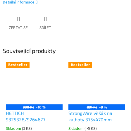
Detailní informace
ZEPTAT SE
SDÍLET
Související produkty
Bestseller
Bestseller
990 Kč
–10 %
891 Kč
–9 %
HETTICH
StrongWire věšák na
9325328/9264627
kalhoty 375x470mm
Comfort Spin 360° otočná
Skladem
(
3 KS
)
Skladem
(
>5 KS
)
Průměrné
Průměrné