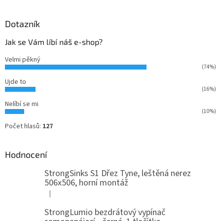
Dotazník
Jak se Vám líbí náš e-shop?
Velmi pěkný
(74%)
Ujde to
(16%)
Nelíbí se mi
(10%)
Počet hlasů:
127
Hodnocení
StrongSinks S1 Dřez Tyne, leštěná nerez
506x506, horní montáž
|
Hodnocení produktu je 5 z 5 hvězdiček.
StrongLumio bezdrátový vypínač