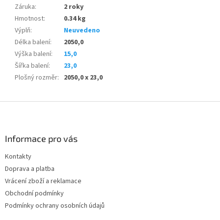
Záruka
:
2 roky
Hmotnost
:
0.34 kg
Výplň
:
Neuvedeno
Délka balení
:
2050,0
Výška balení
:
15,0
Šířka balení
:
23,0
Plošný rozměr
:
2050,0 x 23,0
Z
á
p
a
Informace pro vás
t
Kontakty
í
Doprava a platba
Vrácení zboží a reklamace
Obchodní podmínky
Podmínky ochrany osobních údajů