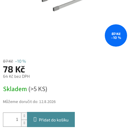
87 Kč
–10 %
87 Kč
–10 %
78 Kč
64 Kč bez DPH
Měrná
Skladem
(
>5 KS
)
cena:
Můžeme doručit do:
12.8.2026
Přidat do košíku