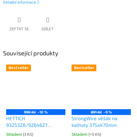
Detailní informace
ZEPTAT SE
SDÍLET
Související produkty
Bestseller
Bestseller
990 Kč
–10 %
891 Kč
–9 %
HETTICH
StrongWire věšák na
9325328/9264627
kalhoty 375x470mm
Comfort Spin 360° otočná
Skladem
(
3 KS
)
Skladem
(
>5 KS
)
Průměrné
Průměrné