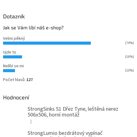
Dotazník
Jak se Vám líbí náš e-shop?
Velmi pěkný
(74%)
Ujde to
(16%)
Nelíbí se mi
(10%)
Počet hlasů:
127
Hodnocení
StrongSinks S1 Dřez Tyne, leštěná nerez
506x506, horní montáž
|
Hodnocení produktu je 5 z 5 hvězdiček.
StrongLumio bezdrátový vypínač