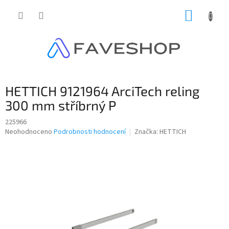
Přejít
NÁKUP
na
obsah
KOŠÍK
HETTICH 9121964 ArciTech reling
300 mm stříbrný P
225966
Průměrné
Neohodnoceno
Podrobnosti hodnocení
Značka:
HETTICH
hodnocení
produktu
je
0,0
z
5
hvězdiček.