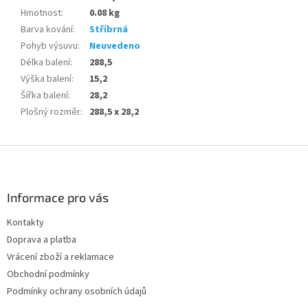
Hmotnost
:
0.08 kg
Barva kování
:
Stříbrná
Pohyb výsuvu
:
Neuvedeno
Délka balení
:
288,5
Výška balení
:
15,2
Šířka balení
:
28,2
Plošný rozměr
:
288,5 x 28,2
Z
á
p
a
Informace pro vás
t
Kontakty
í
Doprava a platba
Vrácení zboží a reklamace
Obchodní podmínky
Podmínky ochrany osobních údajů