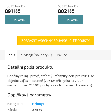
police 8kg
hodnocení
hodnocení
736 Kč bez DPH
663 Kč bez DPH
produktu
produktu
891 Kč
802 Kč
je
je
4,8
4,8
Do košíku
Do košíku
z
z
5
5
hvězdiček.
hvězdiček.
ZOBRAZIT VŠECHNY SOUVISEJÍCÍ PRODUKTY
Popis
Související soubory (1)
Diskuze
Detailní popis produktu
Podélný reling, pravý, stříbrný. Příchytky čela pro reling se
objednávají samostatně (226404 příchytka na vrut k
našroubování, 226403 příchytka na hmoždinku k zaražení).
Doplňkové parametry
Kategorie
:
Průmysl
Záruka
:
2 roky