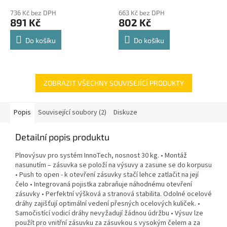
police 8kg
hodnocení
hodnocení
736 Kč bez DPH
663 Kč bez DPH
produktu
produktu
891 Kč
802 Kč
je
je
4,8
4,8
Do košíku
Do košíku
z
z
5
5
hvězdiček.
hvězdiček.
ZOBRAZIT VŠECHNY SOUVISEJÍCÍ PRODUKTY
Popis
Související soubory (2)
Diskuze
Detailní popis produktu
Plnovýsuv pro systém InnoTech, nosnost 30 kg. • Montáž
nasunutím – zásuvka se položí na výsuvy a zasune se do korpusu
• Push to open - k otevření zásuvky stačí lehce zatlačit na její
čelo • Integrovaná pojistka zabraňuje náhodnému otevření
zásuvky • Perfektní výšková a stranová stabilita. Odolné ocelové
dráhy zajišťují optimální vedení přesných ocelových kuliček. •
Samočistící vodicí dráhy nevyžadují žádnou údržbu • Výsuv lze
použít pro vnitřní zásuvku za zásuvkou s vysokým čelem a za