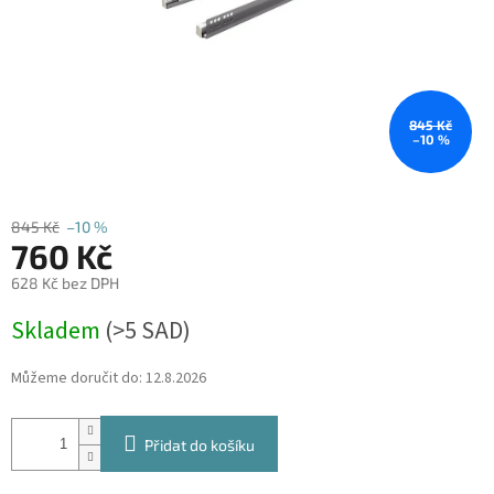
845 Kč
–10 %
845 Kč
–10 %
760 Kč
628 Kč bez DPH
Měrná
Skladem
(
>5 SAD
)
cena:
Můžeme doručit do:
12.8.2026
Přidat do košíku