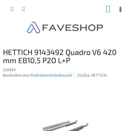
Přejít
NÁKUP
na
obsah
KOŠÍK
HETTICH 9143492 Quadro V6 420
mm EB10,5 P2O L+P
210434
Průměrné
Neohodnoceno
Podrobnosti hodnocení
Značka:
HETTICH
hodnocení
produktu
je
0,0
z
5
hvězdiček.