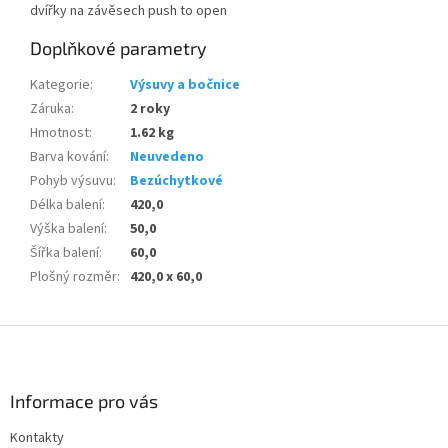
dvířky na závěsech push to open
Doplňkové parametry
Kategorie
:
Výsuvy a bočnice
Záruka
:
2 roky
Hmotnost
:
1.62 kg
Barva kování
:
Neuvedeno
Pohyb výsuvu
:
Bezúchytkové
Délka balení
:
420,0
Výška balení
:
50,0
Šířka balení
:
60,0
Plošný rozměr
:
420,0 x 60,0
Z
á
p
a
Informace pro vás
t
Kontakty
í