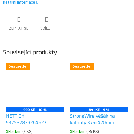
Detailní informace
ZEPTAT SE
SDÍLET
Související produkty
Bestseller
Bestseller
990 Kč
–10 %
891 Kč
–9 %
HETTICH
StrongWire věšák na
9325328/9264627
kalhoty 375x470mm
Comfort Spin 360° otočná
Skladem
(
3 KS
)
Skladem
(
>5 KS
)
Průměrné
Průměrné