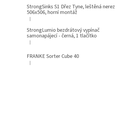
StrongSinks S1 Dřez Tyne, leštěná nerez
506x506, horní montáž
|
Hodnocení produktu je 5 z 5 hvězdiček.
StrongLumio bezdrátový vypínač
samonapájecí - černá, 1 tlačítko
|
Hodnocení produktu je 4 z 5 hvězdiček.
FRANKE Sorter Cube 40
|
Hodnocení produktu je 3 z 5 hvězdiček.