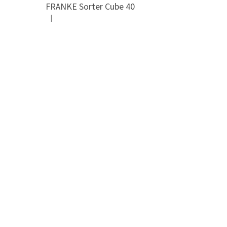
FRANKE Sorter Cube 40
|
Hodnocení produktu je 3 z 5 hvězdiček.