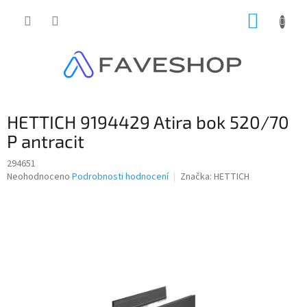
Přejít
NÁKUP
na
obsah
KOŠÍK
HETTICH 9194429 Atira bok 520/70
P antracit
294651
Průměrné
Neohodnoceno
Podrobnosti hodnocení
Značka:
HETTICH
hodnocení
produktu
je
0,0
z
5
hvězdiček.