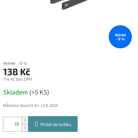
153 Kč
–9 %
153 Kč
–9 %
138 Kč
114 Kč bez DPH
Měrná
Skladem
(
>5 KS
)
cena:
Můžeme doručit do:
12.8.2026
Přidat do košíku