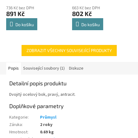
police 8kg
hodnocení
hodnocení
736 Kč bez DPH
663 Kč bez DPH
produktu
produktu
891 Kč
802 Kč
je
je
4,8
4,8
Do košíku
Do košíku
z
z
5
5
hvězdiček.
hvězdiček.
ZOBRAZIT VŠECHNY SOUVISEJÍCÍ PRODUKTY
Popis
Související soubory (1)
Diskuze
Detailní popis produktu
Dvojitý ocelový bok, pravý, antracit.
Doplňkové parametry
Kategorie
:
Průmysl
Záruka
:
2 roky
Hmotnost
:
0.69 kg