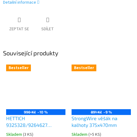
Detailní informace
ZEPTAT SE
SDÍLET
Související produkty
Bestseller
Bestseller
990 Kč
–10 %
891 Kč
–9 %
HETTICH
StrongWire věšák na
9325328/9264627
kalhoty 375x470mm
Comfort Spin 360° otočná
Skladem
(
3 KS
)
Skladem
(
>5 KS
)
Průměrné
Průměrné