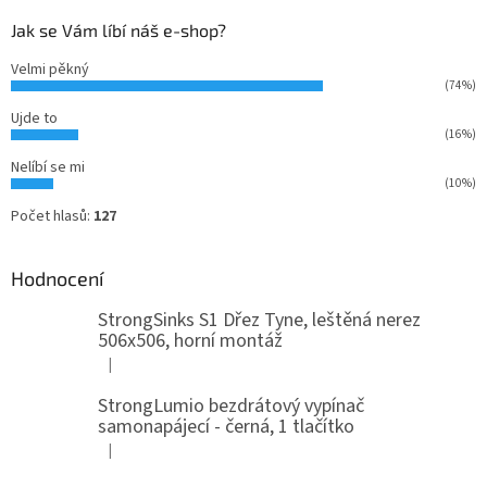
Jak se Vám líbí náš e-shop?
Velmi pěkný
(74%)
Ujde to
(16%)
Nelíbí se mi
(10%)
Počet hlasů:
127
Hodnocení
StrongSinks S1 Dřez Tyne, leštěná nerez
506x506, horní montáž
|
Hodnocení produktu je 5 z 5 hvězdiček.
StrongLumio bezdrátový vypínač
samonapájecí - černá, 1 tlačítko
|
Hodnocení produktu je 4 z 5 hvězdiček.