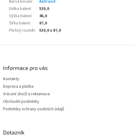
Barva kování
:
Antracit
Délka balení
:
530,0
Výška balení
:
46,0
Šířka balení
:
87,0
Plošný rozměr
:
530,0 x 87,0
Z
á
p
a
Informace pro vás
t
Kontakty
í
Doprava a platba
Vrácení zboží a reklamace
Obchodní podmínky
Podmínky ochrany osobních údajů
Dotazník