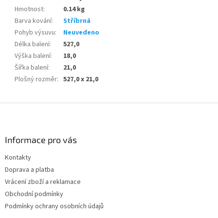
Hmotnost
:
0.14 kg
Barva kování
:
Stříbrná
Pohyb výsuvu
:
Neuvedeno
Délka balení
:
527,0
Výška balení
:
18,0
Šířka balení
:
21,0
Plošný rozměr
:
527,0 x 21,0
Z
á
p
a
Informace pro vás
t
Kontakty
í
Doprava a platba
Vrácení zboží a reklamace
Obchodní podmínky
Podmínky ochrany osobních údajů