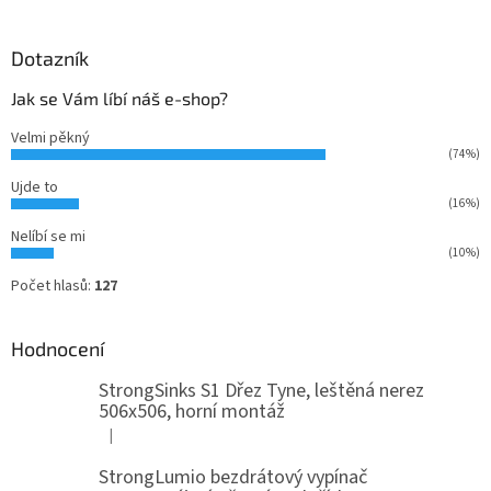
Dotazník
Jak se Vám líbí náš e-shop?
Velmi pěkný
(74%)
Ujde to
(16%)
Nelíbí se mi
(10%)
Počet hlasů:
127
Hodnocení
StrongSinks S1 Dřez Tyne, leštěná nerez
506x506, horní montáž
|
Hodnocení produktu je 5 z 5 hvězdiček.
StrongLumio bezdrátový vypínač