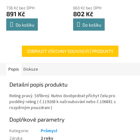
police 8kg
hodnocení
hodnocení
736 Kč bez DPH
663 Kč bez DPH
produktu
produktu
891 Kč
802 Kč
je
je
4,8
4,8
Do košíku
Do košíku
z
z
5
5
hvězdiček.
hvězdiček.
ZOBRAZIT VŠECHNY SOUVISEJÍCÍ PRODUKTY
Popis
Diskuze
Detailní popis produktu
Reling pravý. Stříbrný. Nutno doobjednat příchyt čela pro
podélný reling ( č.119268 k našroubování nebo č.106881 s
rozpěrným pouzdram )
Doplňkové parametry
Kategorie
:
Průmysl
Záruka
:
2 roky