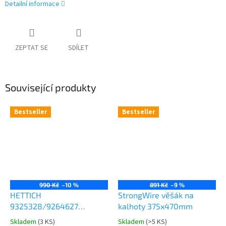
Detailní informace
ZEPTAT SE
SDÍLET
Související produkty
Bestseller
Bestseller
990 Kč
–10 %
891 Kč
–9 %
HETTICH
StrongWire věšák na
9325328/9264627
kalhoty 375x470mm
Comfort Spin 360° otočná
Skladem
(
3 KS
)
Skladem
(
>5 KS
)
Průměrné
Průměrné