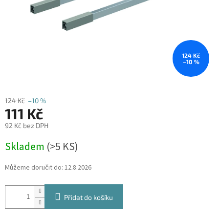
124 Kč
–10 %
124 Kč
–10 %
111 Kč
92 Kč bez DPH
Měrná
Skladem
(
>5 KS
)
cena:
Můžeme doručit do:
12.8.2026
Přidat do košíku