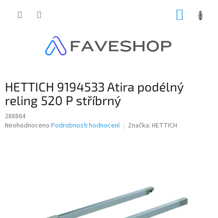
Přejít
NÁKUP
na
obsah
KOŠÍK
HETTICH 9194533 Atira podélný
reling 520 P stříbrný
288864
Průměrné
Neohodnoceno
Podrobnosti hodnocení
Značka:
HETTICH
hodnocení
produktu
je
0,0
z
5
hvězdiček.