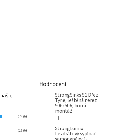
Hodnocení
StrongSinks S1 Dřez
 náš e-
Tyne, leštěná nerez
506x506, horní
montáž
(74%)
|
Hodnocení produktu je 5 z 5 hvězdiček.
StrongLumio
(16%)
bezdrátový vypínač
samonapájecí -