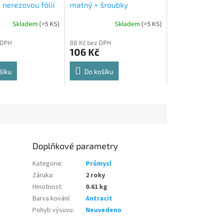
 nerezovou fólií
matný + šroubky
Skladem
(
>5 KS
)
Skladem
(
>5 KS
)
Průměrné
hodnocení
 DPH
88 Kč bez DPH
produktu
106 Kč
je
5,0
z
šíku
Do košíku
5
hvězdiček.
Doplňkové parametry
Kategorie
:
Průmysl
Záruka
:
2 roky
Hmotnost
:
0.61 kg
Barva kování
:
Antracit
Pohyb výsuvu
:
Neuvedeno