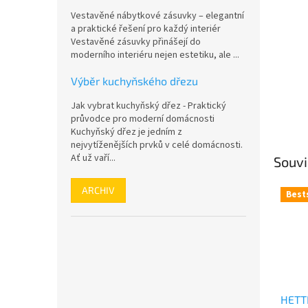
n
Vestavěné nábytkové zásuvky – elegantní
e
a praktické řešení pro každý interiér
l
Vestavěné zásuvky přinášejí do
moderního interiéru nejen estetiku, ale ...
Výběr kuchyňského dřezu
Jak vybrat kuchyňský dřez - Praktický
průvodce pro moderní domácnosti
Kuchyňský dřez je jedním z
nejvytíženějších prvků v celé domácnosti.
Ať už vaří...
Souvi
ARCHIV
Best
HETT