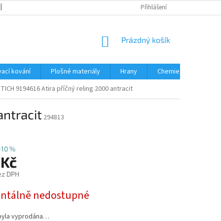
OBCHODNÍ PODMÍNKY
PODMÍNKY OCHRANY OSOBNÍCH ÚDAJŮ
Přihlášení
NÁKUPNÍ
Prázdný košík
KOŠÍK
ací kování
Plošné materiály
Hrany
Chemie • doplňky
TICH 9194616 Atira příčný reling 2000 antracit
antracit
294813
–10 %
 Kč
ez DPH
tálně nedostupné
byla vyprodána…