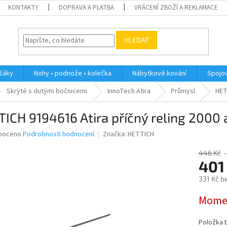
KONTAKTY
DOPRAVA A PLATBA
VRÁCENÍ ZBOŽÍ A REKLAMACE
HLEDAT
ěšáky
Nohy • podnože • kolečka
Nábytkové kování
Spojov
Skryté s dutými bočnicemi
InnoTech Atira
Průmysl
HET
ICH 9194616 Atira příčný reling 2000 
né
noceno
Podrobnosti hodnocení
Značka:
HETTICH
ní
u
446 Kč
401
331 Kč b
Měrná
Momen
ek.
cena:
Položka 