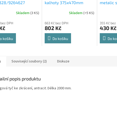
328/9264627
kalhoty 375x470mm
metalic s
rt Spin 360° otočná
564x500
Skladem
(
3 KS
)
Skladem
(
>5 KS
)
rné
Průměrné
Průměrné
e 8kg
cení
hodnocení
hodnocení
 bez DPH
663 Kč bez DPH
355 Kč bez
ktu
produktu
produktu
Kč
802 Kč
430 Kč
je
je
4,8
4,6
z
z
o košíku
Do košíku
Do ko
5
5
ček.
hvězdiček.
hvězdiček.
s
Související soubory (2)
Diskuze
ailní popis produktu
gová tyč ke zkrácení, antracit. Délka 2000 mm.