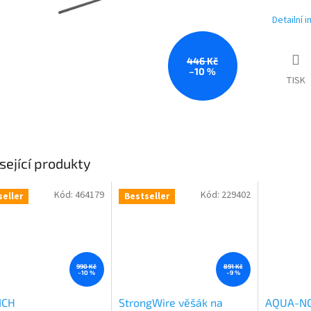
Detailní 
446 Kč
–10 %
TISK
sející produkty
Kód:
464179
Kód:
229402
seller
Bestseller
990 Kč
891 Kč
–10 %
–9 %
ICH
StrongWire věšák na
AQUA-NO