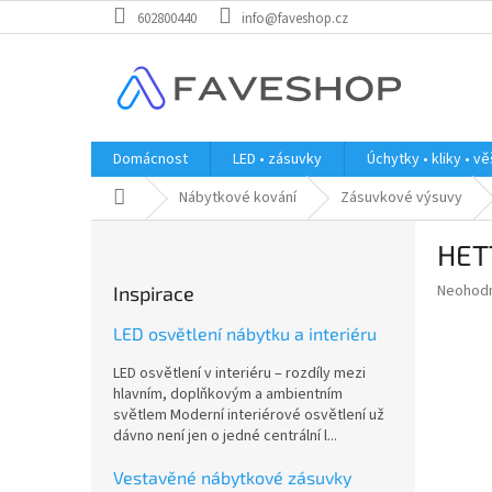
Přejít
602800440
info@faveshop.cz
na
obsah
Domácnost
LED • zásuvky
Úchytky • kliky • v
Domů
Nábytkové kování
Zásuvkové výsuvy
P
HETT
o
s
Průměr
Neohod
Inspirace
t
hodnoce
r
produkt
LED osvětlení nábytku a interiéru
a
je
LED osvětlení v interiéru – rozdíly mezi
0,0
n
hlavním, doplňkovým a ambientním
z
n
světlem Moderní interiérové osvětlení už
5
í
dávno není jen o jedné centrální l...
hvězdič
p
a
Vestavěné nábytkové zásuvky