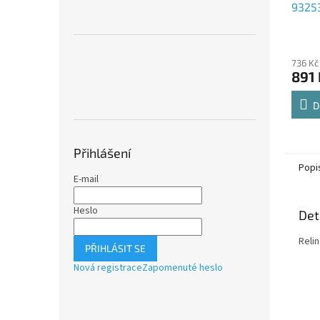
9325
Comfo
Průmě
polic
hodno
736 Kč
produ
891 
je
4,8
z
D
5
hvězdi
Přihlášení
Popi
E-mail
Heslo
Det
Relin
PŘIHLÁSIT SE
Nová registrace
Zapomenuté heslo