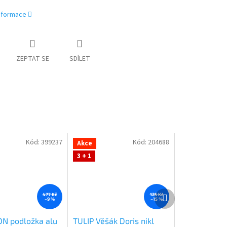
informace
ZEPTAT SE
SDÍLET
Kód:
399237
Kód:
204688
Akce
3 + 1
Další
477 Kč
125 Kč
–9 %
–15 %
produkt
N podložka alu
TULIP Věšák Doris nikl