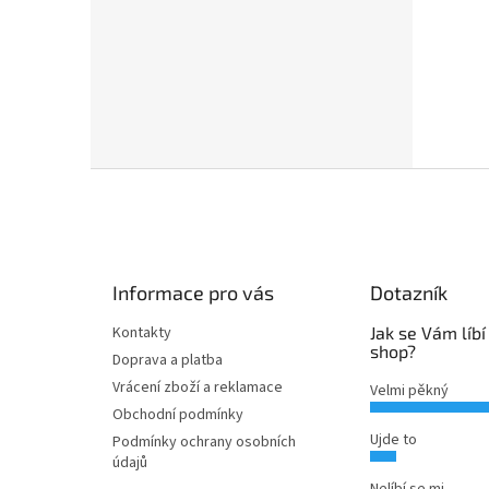
Z
á
p
a
t
Informace pro vás
Dotazník
í
Kontakty
Jak se Vám líbí
shop?
Doprava a platba
Vrácení zboží a reklamace
Velmi pěkný
Obchodní podmínky
Ujde to
Podmínky ochrany osobních
údajů
Nelíbí se mi