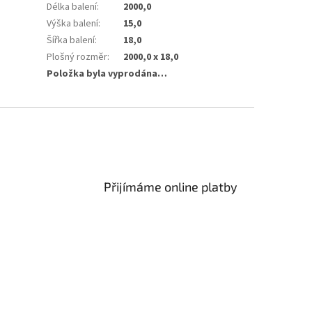
Délka balení
:
2000,0
Výška balení
:
15,0
Šířka balení
:
18,0
Plošný rozměr
:
2000,0 x 18,0
Položka byla vyprodána…
Přijímáme online platby