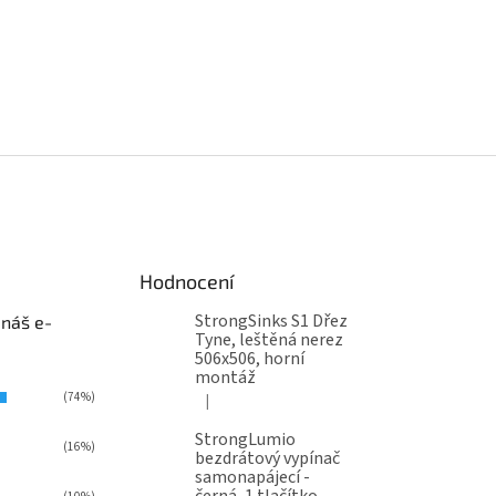
Hodnocení
StrongSinks S1 Dřez
 náš e-
Tyne, leštěná nerez
506x506, horní
montáž
(74%)
|
Hodnocení produktu je 5 z 5 hvězdiček.
StrongLumio
(16%)
bezdrátový vypínač
samonapájecí -