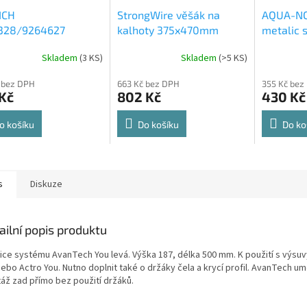
ICH
StrongWire věšák na
AQUA-NO
328/9264627
kalhoty 375x470mm
metalic s
rt Spin 360° otočná
564x500
Skladem
(
3 KS
)
Skladem
(
>5 KS
)
rné
Průměrné
Průměrné
e 8kg
cení
hodnocení
hodnocení
 bez DPH
663 Kč bez DPH
355 Kč bez
ktu
produktu
produktu
Kč
802 Kč
430 Kč
je
je
4,8
4,6
z
z
o košíku
Do košíku
Do ko
5
5
ček.
hvězdiček.
hvězdiček.
s
Diskuze
ailní popis produktu
ice systému AvanTech You levá. Výška 187, délka 500 mm. K použití s výsu
nebo Actro You. Nutno doplnit také o držáky čela a krycí profil. AvanTech u
áž zad přímo bez použití držáků.