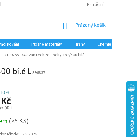
OBCHODNÍ PODMÍNKY
PODMÍNKY OCHRANY OSOBNÍCH ÚDAJŮ
Přihlášení
NÁKUPNÍ
Prázdný košík
KOŠÍK
ací kování
Plošné materiály
Hrany
Chemie • doplňky
TICH 9255134 AvanTech You boky 187/500 bílé L
00 bílé L
396837
–10 %
 Kč
ez DPH
dem
(
>5 KS
)
oručit do:
12.8.2026