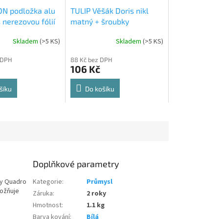
N podložka alu
TULIP Věšák Doris nikl
 nerezovou fólií
matný + šroubky
Skladem
(
>5 KS
)
Skladem
(
>5 KS
)
Průměrné
hodnocení
 DPH
88 Kč bez DPH
produktu
106 Kč
je
5,0
z
šíku
Do košíku
5
hvězdiček.
Doplňkové parametry
vy Quadro
Kategorie
:
Průmysl
možňuje
Záruka
:
2 roky
Hmotnost
:
1.1 kg
Barva kování
:
Bílá