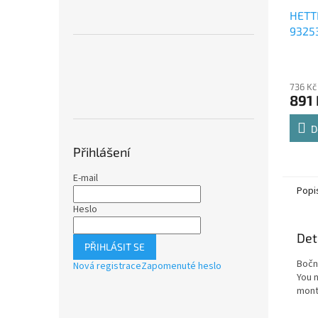
HETT
9325
Comfo
Průmě
polic
hodno
736 Kč
produ
891 
je
4,8
z
D
5
Přihlášení
hvězdi
E-mail
Popi
Heslo
Det
PŘIHLÁSIT SE
Bočn
Nová registrace
Zapomenuté heslo
You 
mont