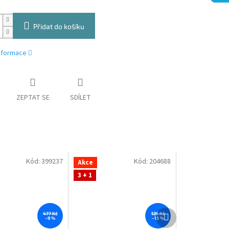
Přidat do košíku
informace
ZEPTAT SE
SDÍLET
Kód:
399237
Kód:
204688
Akce
3 + 1
Další
477 Kč
125 Kč
–9 %
–15 %
produkt