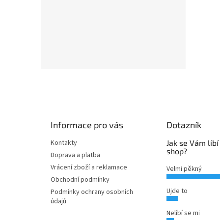
Z
á
p
a
t
Informace pro vás
Dotazník
í
Kontakty
Jak se Vám líbí
shop?
Doprava a platba
Vrácení zboží a reklamace
Velmi pěkný
Obchodní podmínky
Ujde to
Podmínky ochrany osobních
údajů
Nelíbí se mi