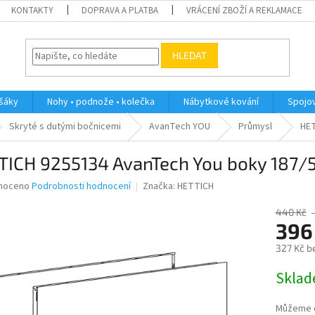
KONTAKTY
DOPRAVA A PLATBA
VRÁCENÍ ZBOŽÍ A REKLAMACE
HLEDAT
ěšáky
Nohy • podnože • kolečka
Nábytkové kování
Spojov
Skryté s dutými bočnicemi
AvanTech YOU
Průmysl
HET
TICH 9255134 AvanTech You boky 187/5
né
noceno
Podrobnosti hodnocení
Značka:
HETTICH
ní
u
440 Kč
396
327 Kč b
Měrná
Skla
ek.
cena:
Můžeme d