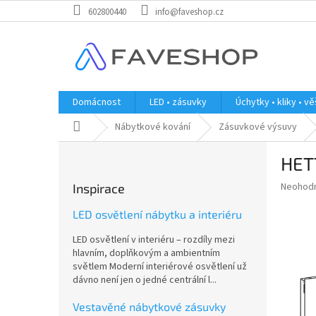
Přejít
602800440
info@faveshop.cz
na
obsah
Domácnost
LED • zásuvky
Úchytky • kliky • v
Domů
Nábytkové kování
Zásuvkové výsuvy
P
HET
o
s
Průměr
Neohod
Inspirace
t
hodnoce
r
produkt
LED osvětlení nábytku a interiéru
a
je
LED osvětlení v interiéru – rozdíly mezi
0,0
n
hlavním, doplňkovým a ambientním
z
n
světlem Moderní interiérové osvětlení už
5
í
dávno není jen o jedné centrální l...
hvězdič
p
a
Vestavěné nábytkové zásuvky