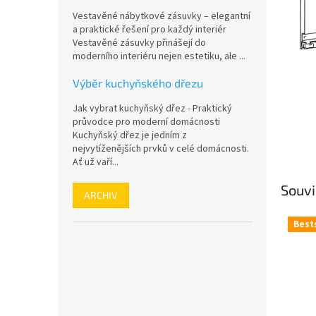
n
Vestavěné nábytkové zásuvky – elegantní
e
a praktické řešení pro každý interiér
l
Vestavěné zásuvky přinášejí do
moderního interiéru nejen estetiku, ale ...
Výběr kuchyňského dřezu
Jak vybrat kuchyňský dřez - Praktický
průvodce pro moderní domácnosti
Kuchyňský dřez je jedním z
nejvytíženějších prvků v celé domácnosti.
Ať už vaří...
Souvi
ARCHIV
Best