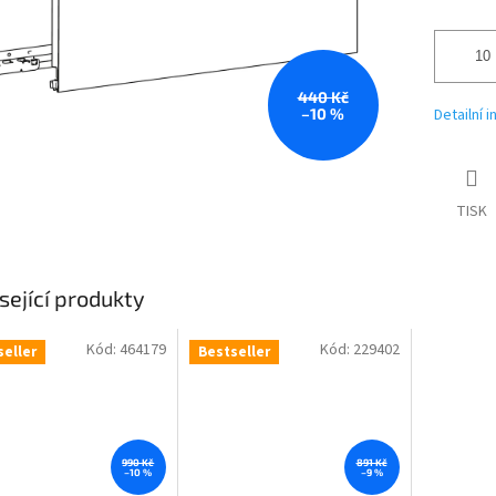
440 Kč
–10 %
Detailní 
TISK
sející produkty
Kód:
464179
Kód:
229402
seller
Bestseller
990 Kč
891 Kč
–10 %
–9 %