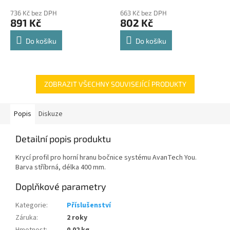
police 8kg
hodnocení
hodnocení
736 Kč bez DPH
663 Kč bez DPH
produktu
produktu
891 Kč
802 Kč
je
je
4,8
4,8
Do košíku
Do košíku
z
z
5
5
hvězdiček.
hvězdiček.
ZOBRAZIT VŠECHNY SOUVISEJÍCÍ PRODUKTY
Popis
Diskuze
Detailní popis produktu
Krycí profil pro horní hranu bočnice systému AvanTech You.
Barva stříbrná, délka 400 mm.
Doplňkové parametry
Kategorie
:
Příslušenství
Záruka
:
2 roky
Hmotnost
:
0.02 kg