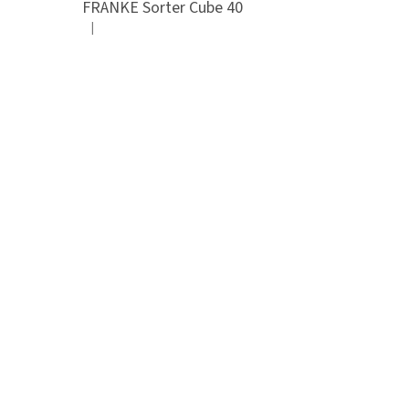
FRANKE Sorter Cube 40
|
Hodnocení produktu je 3 z 5 hvězdiček.