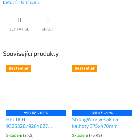
Detailní informace
ZEPTAT SE
SDÍLET
Související produkty
Bestseller
Bestseller
990 Kč
–10 %
891 Kč
–9 %
HETTICH
StrongWire věšák na
9325328/9264627
kalhoty 375x470mm
Comfort Spin 360° otočná
Skladem
(
3 KS
)
Skladem
(
>5 KS
)
Průměrné
Průměrné