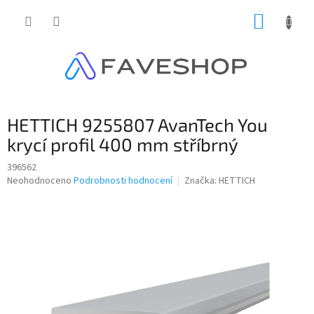
Přejít
NÁKUP
na
obsah
KOŠÍK
HETTICH 9255807 AvanTech You
krycí profil 400 mm stříbrný
396562
Průměrné
Neohodnoceno
Podrobnosti hodnocení
Značka:
HETTICH
hodnocení
produktu
je
0,0
z
5
hvězdiček.