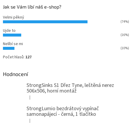
Jak se Vám líbí náš e-shop?
Velmi pěkný
(74%)
Ujde to
(16%)
Nelíbí se mi
(10%)
Počet hlasů:
127
Hodnocení
StrongSinks S1 Dřez Tyne, leštěná nerez
506x506, horní montáž
|
Hodnocení produktu je 5 z 5 hvězdiček.
StrongLumio bezdrátový vypínač
samonapájecí - černá, 1 tlačítko
|
Hodnocení produktu je 4 z 5 hvězdiček.