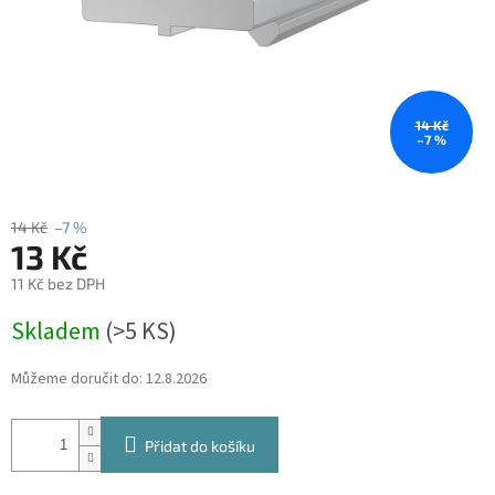
14 Kč
–7 %
14 Kč
–7 %
13 Kč
11 Kč bez DPH
Měrná
Skladem
(
>5 KS
)
cena:
Můžeme doručit do:
12.8.2026
Přidat do košíku