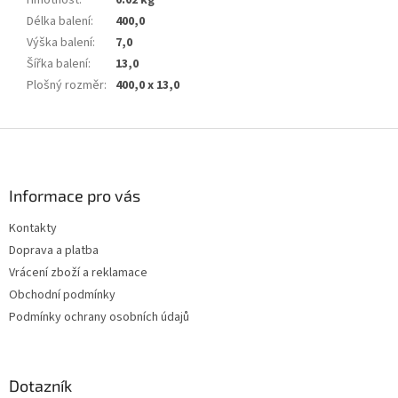
Délka balení
:
400,0
Výška balení
:
7,0
Šířka balení
:
13,0
Plošný rozměr
:
400,0 x 13,0
Z
á
p
a
Informace pro vás
t
Kontakty
í
Doprava a platba
Vrácení zboží a reklamace
Obchodní podmínky
Podmínky ochrany osobních údajů
Dotazník