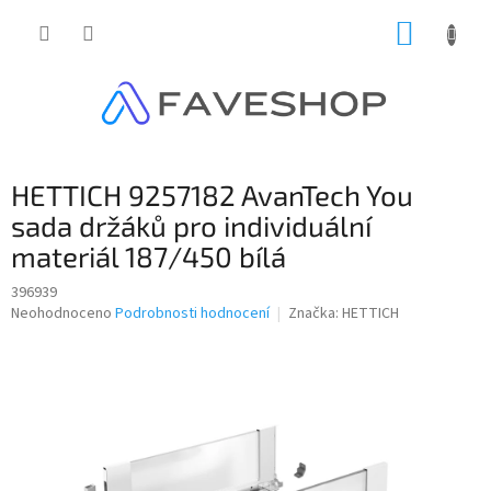
Přejít
NÁKUP
na
obsah
KOŠÍK
HETTICH 9257182 AvanTech You
sada držáků pro individuální
materiál 187/450 bílá
396939
Průměrné
Neohodnoceno
Podrobnosti hodnocení
Značka:
HETTICH
hodnocení
produktu
je
0,0
z
5
hvězdiček.