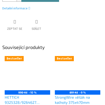
Detailní informace
ZEPTAT SE
SDÍLET
Související produkty
Bestseller
Bestseller
990 Kč
–10 %
891 Kč
–9 %
HETTICH
StrongWire věšák na
9325328/9264627
kalhoty 375x470mm