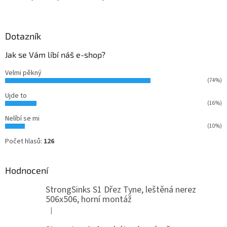
Dotazník
Jak se Vám líbí náš e-shop?
Velmi pěkný
(74%)
Ujde to
(16%)
Nelíbí se mi
(10%)
Počet hlasů:
126
Hodnocení
StrongSinks S1 Dřez Tyne, leštěná nerez
506x506, horní montáž
|
Hodnocení produktu je 5 z 5 hvězdiček.