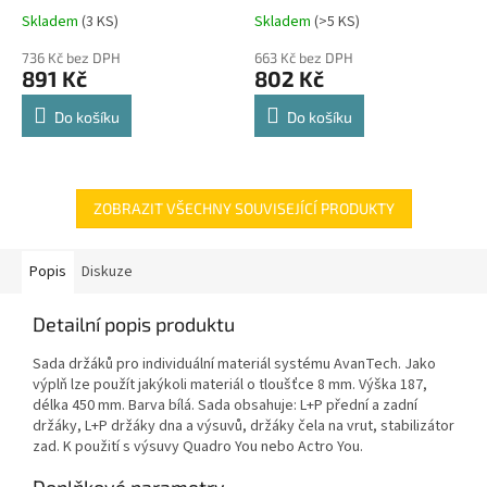
Comfort Spin 360° otočná
Skladem
(
3 KS
)
Skladem
(
>5 KS
)
Průměrné
Průměrné
police 8kg
hodnocení
hodnocení
736 Kč bez DPH
663 Kč bez DPH
produktu
produktu
891 Kč
802 Kč
je
je
4,8
4,8
Do košíku
Do košíku
z
z
5
5
hvězdiček.
hvězdiček.
ZOBRAZIT VŠECHNY SOUVISEJÍCÍ PRODUKTY
Popis
Diskuze
Detailní popis produktu
Sada držáků pro individuální materiál systému AvanTech. Jako
výplň lze použít jakýkoli materiál o tloušťce 8 mm. Výška 187,
délka 450 mm. Barva bílá. Sada obsahuje: L+P přední a zadní
držáky, L+P držáky dna a výsuvů, držáky čela na vrut, stabilizátor
zad. K použití s výsuvy Quadro You nebo Actro You.
Doplňkové parametry