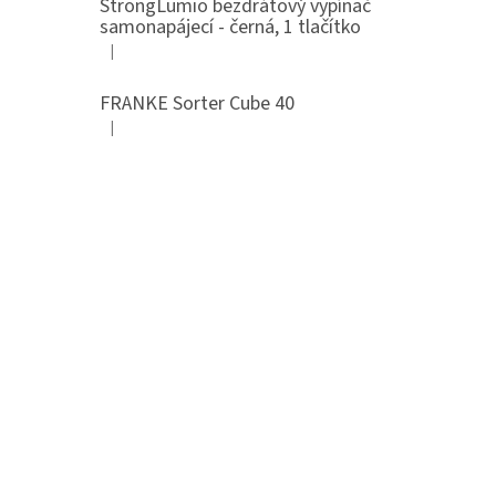
StrongLumio bezdrátový vypínač
samonapájecí - černá, 1 tlačítko
|
Hodnocení produktu je 4 z 5 hvězdiček.
FRANKE Sorter Cube 40
|
Hodnocení produktu je 3 z 5 hvězdiček.