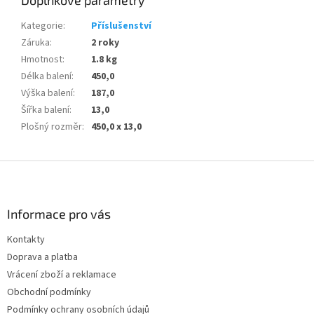
Kategorie
:
Příslušenství
Záruka
:
2 roky
Hmotnost
:
1.8 kg
Délka balení
:
450,0
Výška balení
:
187,0
Šířka balení
:
13,0
Plošný rozměr
:
450,0 x 13,0
Z
á
p
a
Informace pro vás
t
Kontakty
í
Doprava a platba
Vrácení zboží a reklamace
Obchodní podmínky
Podmínky ochrany osobních údajů