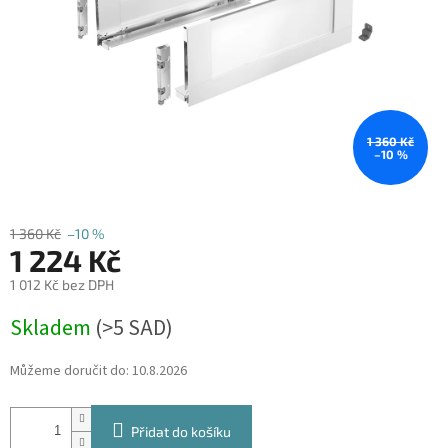
1 360 Kč
–10 %
1 360 Kč
–10 %
1 224 Kč
1 012 Kč bez DPH
Měrná
Skladem
(
>5 SAD
)
cena:
Můžeme doručit do:
10.8.2026
Přidat do košíku