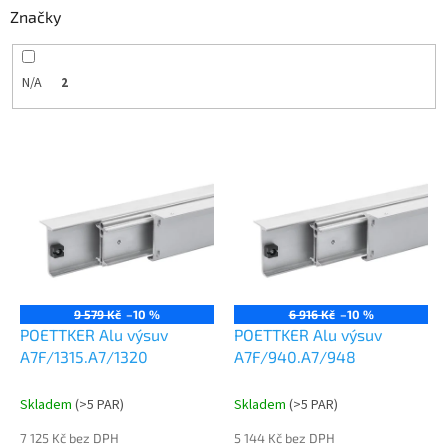
Značky
N/A
2
V
ý
p
i
s
p
r
o
9 579 Kč
–10 %
6 916 Kč
–10 %
d
POETTKER Alu výsuv
POETTKER Alu výsuv
u
A7F/1315.A7/1320
A7F/940.A7/948
k
t
Skladem
(
>5 PAR
)
Skladem
(
>5 PAR
)
ů
7 125 Kč bez DPH
5 144 Kč bez DPH