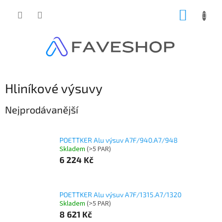
Přejít
NÁKUP
na
obsah
KOŠÍK
Hliníkové výsuvy
Nejprodávanější
POETTKER Alu výsuv A7F/940.A7/948
Skladem
(
>5 PAR
)
6 224 Kč
POETTKER Alu výsuv A7F/1315.A7/1320
Skladem
(
>5 PAR
)
8 621 Kč