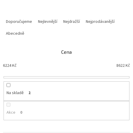
Ř
a
Doporučujeme
Nejlevnější
Nejdražší
Nejprodávanější
z
e
Abecedně
n
í
Cena
p
r
6224
Kč
8622
Kč
o
d
u
k
t
Na skladě
2
ů
Akce
0