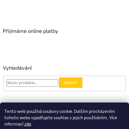
Přijímáme online platby
Vyhledávání
HLEDAT
Nákupní košík
Tento web používá soubory cookie. Dalším procházením
tohoto webu vyjadřujete souhlas s jejich používáním.. Více
0
KS /
0 KČ
informací
zde
.