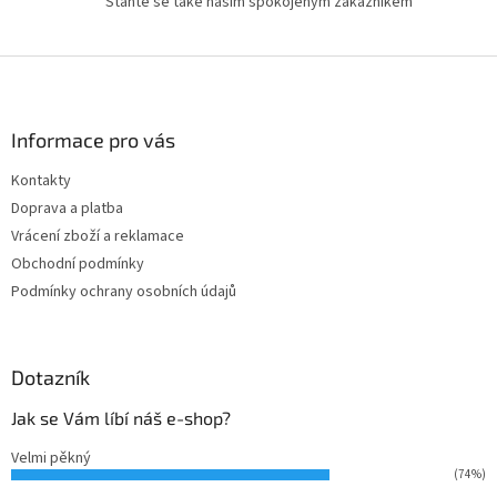
u
Staňte se také naším spokojeným zákazníkem
Z
á
p
a
Informace pro vás
t
Kontakty
í
Doprava a platba
Vrácení zboží a reklamace
Obchodní podmínky
Podmínky ochrany osobních údajů
Dotazník
Jak se Vám líbí náš e-shop?
Velmi pěkný
(74%)