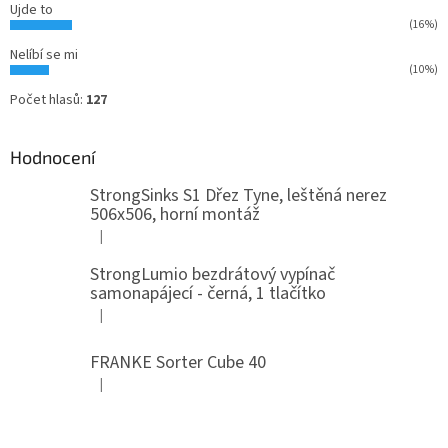
Ujde to
(16%)
Nelíbí se mi
(10%)
Počet hlasů:
127
Hodnocení
StrongSinks S1 Dřez Tyne, leštěná nerez
506x506, horní montáž
|
Hodnocení produktu je 5 z 5 hvězdiček.
StrongLumio bezdrátový vypínač
samonapájecí - černá, 1 tlačítko
|
Hodnocení produktu je 4 z 5 hvězdiček.
FRANKE Sorter Cube 40
|
Hodnocení produktu je 3 z 5 hvězdiček.