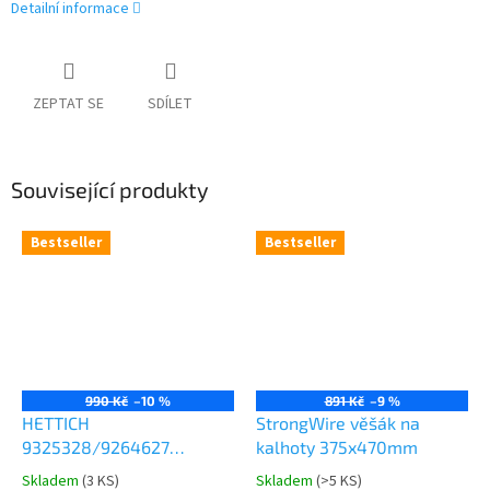
Detailní informace
ZEPTAT SE
SDÍLET
Související produkty
Bestseller
Bestseller
990 Kč
–10 %
891 Kč
–9 %
HETTICH
StrongWire věšák na
9325328/9264627
kalhoty 375x470mm
Comfort Spin 360° otočná
Skladem
(
3 KS
)
Skladem
(
>5 KS
)
Průměrné
Průměrné