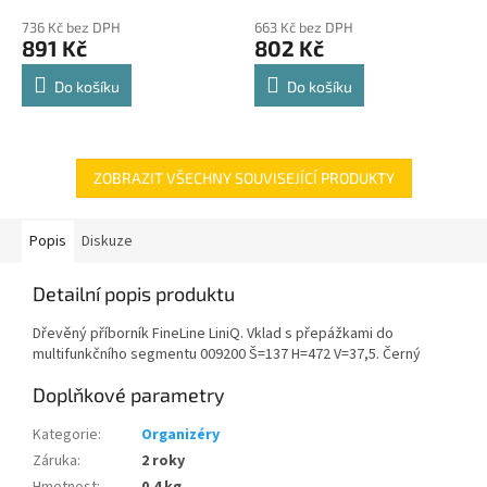
police 8kg
hodnocení
hodnocení
736 Kč bez DPH
663 Kč bez DPH
produktu
produktu
891 Kč
802 Kč
je
je
4,8
4,8
Do košíku
Do košíku
z
z
5
5
hvězdiček.
hvězdiček.
ZOBRAZIT VŠECHNY SOUVISEJÍCÍ PRODUKTY
Popis
Diskuze
Detailní popis produktu
Dřevěný příborník FineLine LiniQ. Vklad s přepážkami do
multifunkčního segmentu 009200 Š=137 H=472 V=37,5. Černý
Doplňkové parametry
Kategorie
:
Organizéry
Záruka
:
2 roky
Hmotnost
:
0.4 kg