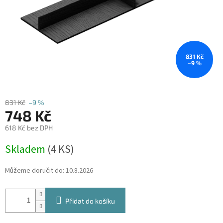
831 Kč
–9 %
831 Kč
–9 %
748 Kč
618 Kč bez DPH
Měrná
Skladem
(
4 KS
)
cena:
Můžeme doručit do:
10.8.2026
Přidat do košíku