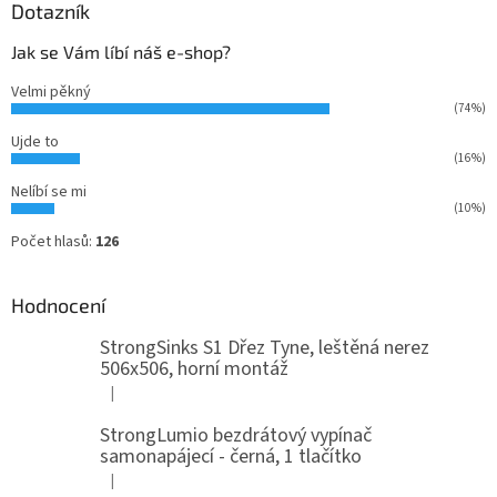
Dotazník
Jak se Vám líbí náš e-shop?
Velmi pěkný
(74%)
Ujde to
(16%)
Nelíbí se mi
(10%)
Počet hlasů:
126
Hodnocení
StrongSinks S1 Dřez Tyne, leštěná nerez
506x506, horní montáž
|
Hodnocení produktu je 5 z 5 hvězdiček.
StrongLumio bezdrátový vypínač
samonapájecí - černá, 1 tlačítko
|
Hodnocení produktu je 4 z 5 hvězdiček.