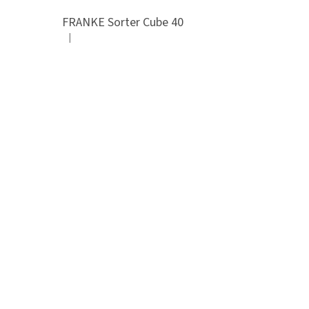
FRANKE Sorter Cube 40
|
Hodnocení produktu je 3 z 5 hvězdiček.