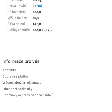
Barva kování
:
Černá
Délka balení
:
472,0
Výška balení
:
40,0
Šířka balení
:
137,0
Plošný rozměr
:
472,0 x 137,0
Z
á
p
a
Informace pro vás
t
Kontakty
í
Doprava a platba
Vrácení zboží a reklamace
Obchodní podmínky
Podmínky ochrany osobních údajů