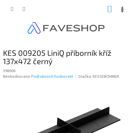
Přejít
NÁKUP
na
obsah
KOŠÍK
KES 009205 LiniQ příborník kříž
137x472 černý
398606
Průměrné
Neohodnoceno
Podrobnosti hodnocení
Značka:
KESSEBÖHMER
hodnocení
produktu
je
0,0
z
5
hvězdiček.